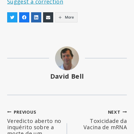
Suggest a correction
More
David Bell
Navegação
PREVIOUS
NEXT
Veredicto aberto no
Toxicidade da
de
inquérito sobre a
Vacina de mRNA
morte de um