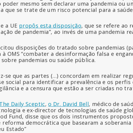
r o poder mesmo sem declarar uma pandemia ou u
a que se trate de um risco potencial para a saúde
ue a UE
propôs esta disposição
, que se refere ao
uação de pandemia”, ao invés de uma pandemia rea
citou disposições do tratado sobre pandemias (pá
em à OMS “combater a desinformação falsa e enga
ia sobre pandemias ou saúde pública.
iz-se que as partes (…) concordam em realizar r
e social para identificar a prevalência e os perfi
igilância e a censura que estão a ser criadas no tr
The Daily Sceptic
,
o Dr. David Bell
, médico de saúd
nologia e ex-director de tecnologias de saúde glob
od Fund, disse que os dois instrumentos propost
e reforma democrática que basearam a soberania n
eu Estado”