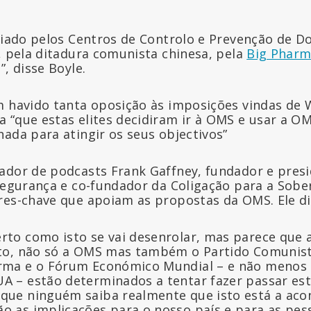
poiado pelos Centros de Controlo e Prevenção de D
s, pela ditadura comunista chinesa, pela
Big Phar
”, disse Boyle.
m havido tanta oposição às imposições vindas de
 “que estas elites decidiram ir à OMS e usar a 
hada para atingir os seus objectivos”
ador de podcasts Frank Gaffney, fundador e pres
 Segurança e co-fundador da Coligação para a Sob
res-chave que apoiam as propostas da OMS. Ele di
rto como isto se vai desenrolar, mas parece que 
sto, não só a OMS mas também o Partido Comunista
arma e o Fórum Económico Mundial – e não menos 
A – estão determinados a tentar fazer passar est
que ninguém saiba realmente que isto está a aco
o as implicações para o nosso país e para as pe