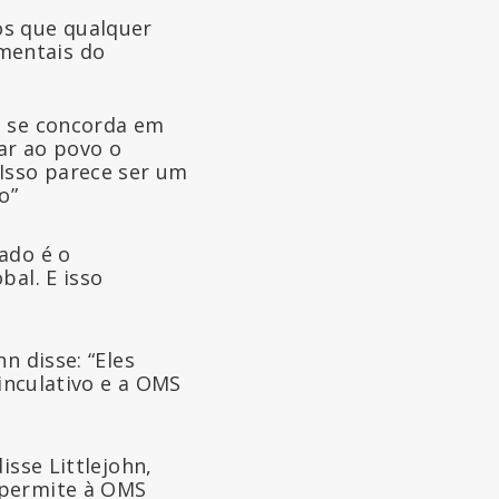
s que qualquer
mentais do
se se concorda em
rar ao povo o
 Isso parece ser um
o”
ado é o
bal. E isso
n disse: “Eles
vinculativo e a OMS
isse Littlejohn,
 permite à OMS