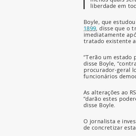
liberdade em to
Boyle, que estudo
1899
, disse que o
imediatamente apó
tratado existente 
“Terão um estado p
disse Boyle, “contr
procurador-geral lo
funcionários democ
As alterações ao R
“darão estes podere
disse Boyle.
O jornalista e inv
de concretizar esta