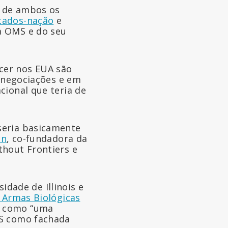
u de ambos os
stados-nação
e
a OMS e do seu
cer nos EUA são
s negociações e em
cional que teria de
seria basicamente
hn
, co-fundadora da
thout Frontiers e
sidade de Illinois e
 Armas Biológicas
S como “uma
MS como fachada