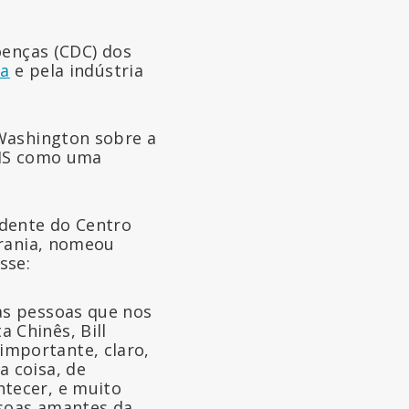
oenças (CDC) dos
ma
e pela indústria
 Washington sobre a
OMS como uma
idente do Centro
erania, nomeou
sse:
as pessoas que nos
 Chinês, Bill
importante, claro,
a coisa, de
ntecer, e muito
ssoas amantes da