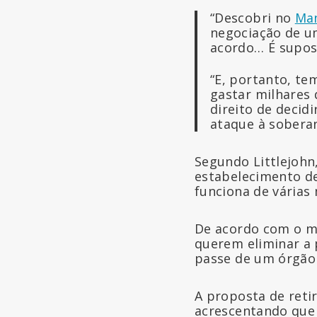
“Descobri no
Man
negociação de u
acordo… É supos
“E, portanto, te
gastar milhares 
direito de decid
ataque à sobera
Segundo Littlejohn
estabelecimento de 
funciona de várias
De acordo com o mai
querem eliminar a p
passe de um órgão 
A proposta de retir
acrescentando que 