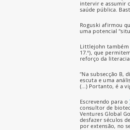
intervir e assumi
saúde pública. Bast
Roguski afirmou q
uma potencial “sit
Littlejohn também 
17.º), que permit
reforço da literac
“Na subsecção B, d
escuta e uma anális
(…) Portanto, é a v
Escrevendo para o
consultor de biotec
Ventures Global Go
desfazer séculos d
por extensão, no s