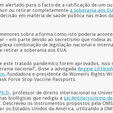
êm alertado para o facto de a ratificação de um o
nuir ou retirar completamente
a soberania aos E
 decisão em matéria de saúde pública nas mãos d
rmenores sobre a forma como isto poderia aconte
icar – em parte devido ao secretismo que rodeia a
plexa combinação de legislação nacional e interna
a retirar a soberania aos EUA.
e este tratado pandémico forem aprovados, isso 
erania nacional”, disse a advogada
Reggie Littlejo
ion
, fundadora e presidente da Women’s Rights Wi
ask Force Stop Vaccine Passports.
 Ph.D
., professor de direito internacional na Univer
mas biológicas que redigiu a
Lei Antiterrorismo de
u. Descreveu os instrumentos propostos pela OM
ar os Estados Unidos da América, utilizando a O