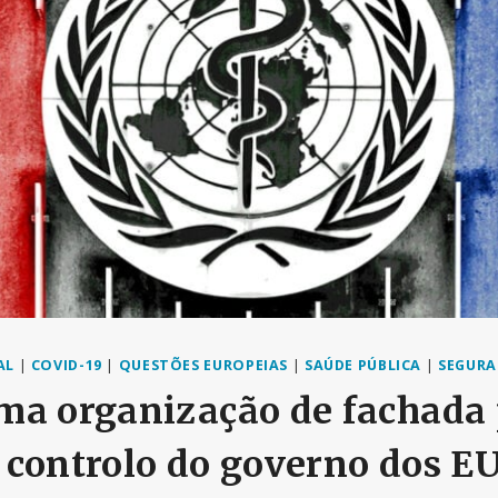
AL
|
COVID-19
|
QUESTÕES EUROPEIAS
|
SAÚDE PÚBLICA
|
SEGURA
ma organização de fachada 
 controlo do governo dos E