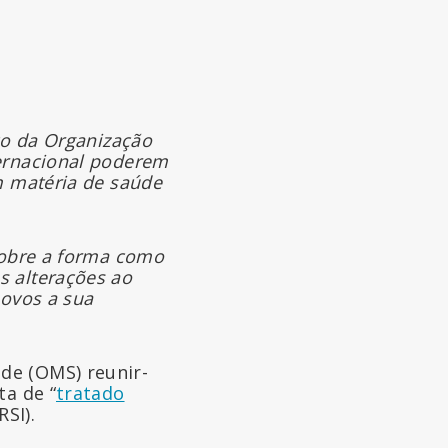
co da Organização
ternacional poderem
m matéria de saúde
sobre a forma como
s alterações ao
povos a sua
de (OMS) reunir-
ta de “
tratado
RSI).