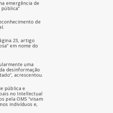
ma emergência de
 pública”
 reconhecimento de
l.
gina 23, artigo
nosa” em nome do
egularmente uma
s da desinformação
atado”, acrescentou.
e pública e
ais no Intellectual
os pela OMS “visam
os indivíduos e,