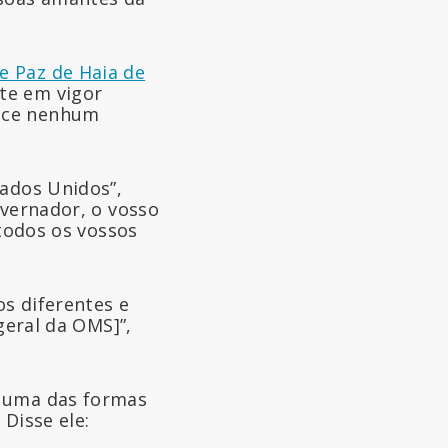
e Paz de Haia de
te em vigor
hece nenhum
tados Unidos”,
overnador, o vosso
 todos os vossos
s diferentes e
geral da OMS]”,
 uma das formas
Disse ele: