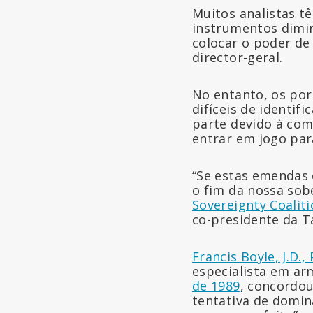
Muitos analistas t
instrumentos dimi
colocar o poder de
director-geral.
No entanto, os po
difíceis de identif
parte devido à com
entrar em jogo par
“Se estas emendas 
o fim da nossa sob
Sovereignty Coalit
co-presidente da T
Francis Boyle, J.D.,
especialista em ar
de 1989
, concordo
tentativa de domin