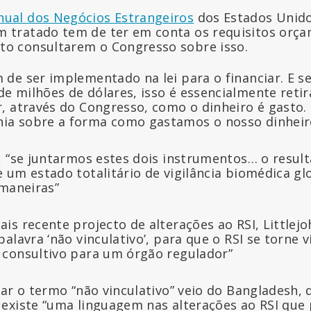
ual dos Negócios Estrangeiros
dos Estados Unido
m tratado tem de ter em conta os requisitos orça
to consultarem o Congresso sobre isso.
m de ser implementado na lei para o financiar. E 
de milhões de dólares, isso é essencialmente reti
ir, através do Congresso, como o dinheiro é gasto.
nia sobre a forma como gastamos o nosso dinheir
, “se juntarmos estes dois instrumentos… o result
um estado totalitário de vigilância biomédica glo
 maneiras”
s recente projecto de alterações ao RSI, Littlejoh
alavra ‘não vinculativo’, para que o RSI se torne 
consultivo para um órgão regulador”
ar o termo “não vinculativo” veio do Bangladesh, d
existe “uma linguagem nas alterações ao RSI que