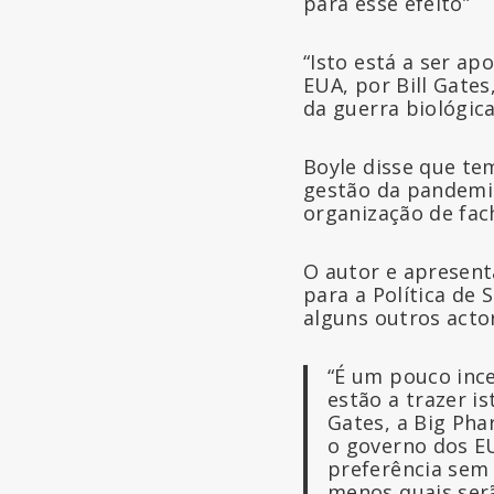
para esse efeito”
“Isto está a ser a
EUA, por Bill Gate
da guerra biológica
Boyle disse que te
gestão da pandemia
organização de fac
O autor e apresent
para a Política de
alguns outros acto
“É um pouco ince
estão a trazer i
Gates, a Big Ph
o governo dos EU
preferência sem 
menos quais serã