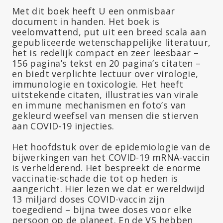
Met dit boek heeft U een onmisbaar
document in handen. Het boek is
veelomvattend, put uit een breed scala aan
gepubliceerde wetenschappelijke literatuur,
het is redelijk compact en zeer leesbaar –
156 pagina’s tekst en 20 pagina’s citaten –
en biedt verplichte lectuur over virologie,
immunologie en toxicologie. Het heeft
uitstekende citaten, illustraties van virale
en immune mechanismen en foto’s van
gekleurd weefsel van mensen die stierven
aan COVID-19 injecties.
Het hoofdstuk over de epidemiologie van de
bijwerkingen van het COVID-19 mRNA-vaccin
is verhelderend. Het bespreekt de enorme
vaccinatie-schade die tot op heden is
aangericht. Hier lezen we dat er wereldwijd
13 miljard doses COVID-vaccin zijn
toegediend – bijna twee doses voor elke
persoon op de planeet. En de VS hebben