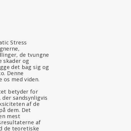
atic Stress
gnerne,
dlinger, de tvungne
e skader og
ægge det bag sig og
ko. Denne
e os med viden.
tet betyder for
 der sandsynligvis
ksiciteten af de
 på dem. Det
den mest
sresultaterne af
 de teoretiske