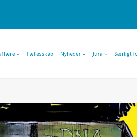
affære
Fællesskab
Nyheder
Jura
Særligt f