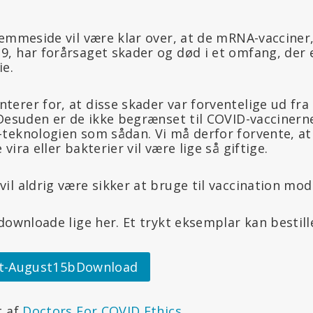
emmeside vil være klar over, at de mRNA-vacciner,
, har forårsaget skader og død i et omfang, der e
ie.
erer for, at disse skader var forventelige ud fr
Desuden er de ikke begrænset til COVID-vaccinerne 
teknologien som sådan. Vi må derfor forvente, a
ira eller bakterier vil være lige så giftige.
l aldrig være sikker at bruge til vaccination mod
downloade lige her. Et trykt eksemplar kan bestill
et-August15bDownload
t af
Doctors For COVID Ethics