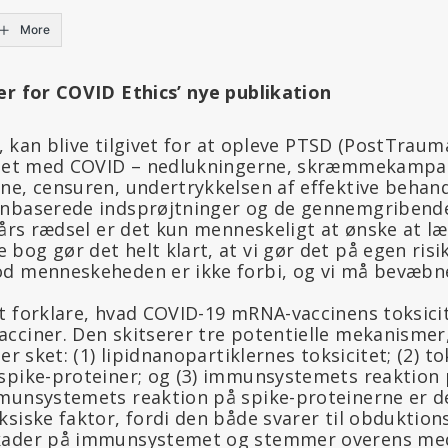
More
er for COVID Ethics’ nye publikation
ag, kan blive tilgivet for at opleve PTSD (PostTraum
t det med COVID – nedlukningerne, skræmmekampa
ne, censuren, undertrykkelsen af effektive behan
enbaserede indsprøjtninger og de gennemgribend
 års rædsel er det kun menneskeligt at ønske at l
bog gør det helt klart, at vi gør det på egen risi
d menneskeheden er ikke forbi, og vi må bevæbn
t forklare, hvad COVID-19 mRNA-vaccinens toksici
cciner. Den skitserer tre potentielle mekanismer,
er sket: (1) lipidnanopartiklernes toksicitet; (2) to
spike-proteiner; og (3) immunsystemets reaktion
munsystemets reaktion på spike-proteinerne er 
siske faktor, fordi den både svarer til obduktion
kader på immunsystemet og stemmer overens med