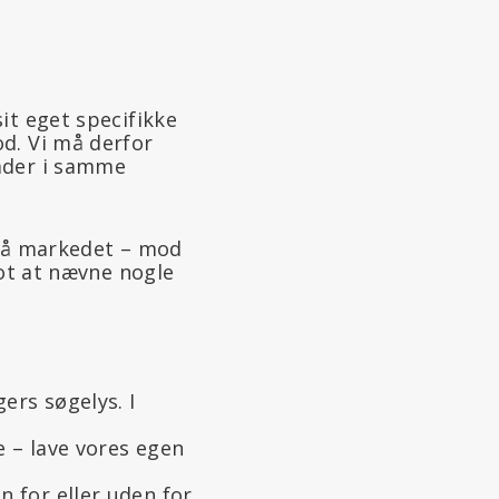
sit eget specifikke
od. Vi må derfor
kader i samme
r på markedet – mod
lot at nævne nogle
ers søgelys. I
e – lave vores egen
n for eller uden for