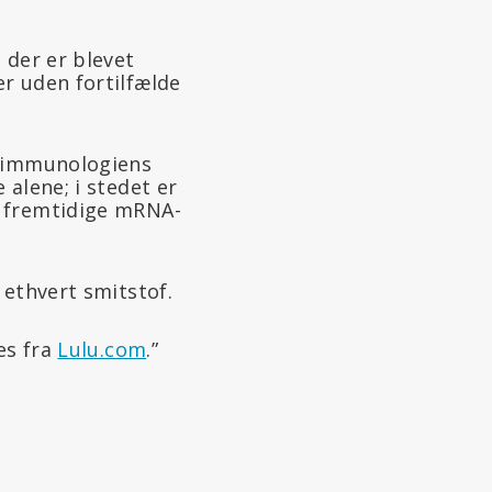
 der er blevet
r uden fortilfælde
a immunologiens
alene; i stedet er
t fremtidige mRNA-
 ethvert smitstof.
es fra
Lulu.com
.”