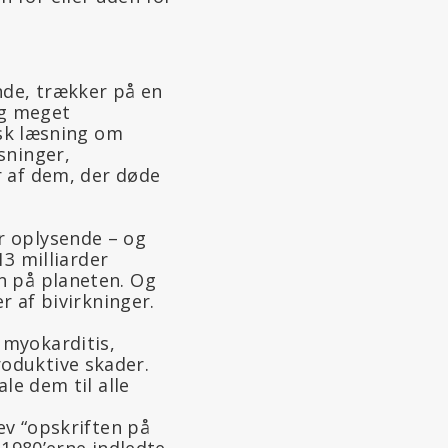
nde, trækker på en
 og meget
isk læsning om
sninger,
r af dem, der døde
r oplysende – og
13 milliarder
n på planeten. Og
r af bivirkninger.
 myokarditis,
oduktive skader.
le dem til alle
ev “opskriften på
 1980’erne indledte