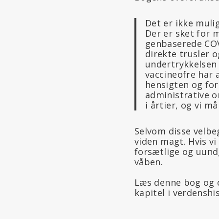
Det er ikke muli
Der er sket for
genbaserede COV
direkte trusler 
undertrykkelsen
vaccineofre har a
hensigten og for
administrative o
i årtier, og vi m
Selvom disse velbe
viden magt. Hvis vi
forsætlige og uundg
våben.
Læs denne bog og o
kapitel i verdenshi