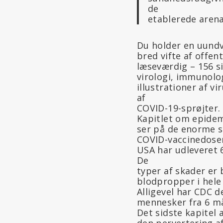
de
etablerede arena
Du holder en uundv
bred vifte af offen
læseværdig – 156 si
virologi, immunolo
illustrationer af 
af
COVID-19-sprøjter.
Kapitlet om epidem
ser på de enorme sk
COVID-vaccinedoser
USA har udleveret 6
De
typer af skader er
blodpropper i hele
Alligevel har CDC d
mennesker fra 6 må
Det sidste kapitel 
den pervertering af