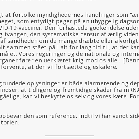
gt at fortolke myndighedernes handlinger som “ærl
 meget, som entydigt peger på en uhyggelig dagso
ID-19-vacciner. Den forhastede godkendelse ude
og tvangen, den systematiske censur af ærlig vide
 af sandheden om de mange dræbte eller alvorlig
lt sammen stået på i alt for lang tid til, at der ka
målet. Vores regeringer og de nationale og intern
rganer fører en uerklæret krig mod os alle… [Denn
å forvente, at den vil fortsætte og eskalere.
grundede oplysninger er både alarmerende og de
 indser, at tidligere og fremtidige skader fra mRN
åelige, kan vi beskytte os selv og vores kære. For
pbevar den som reference, indtil vi har vendt sid
storien.