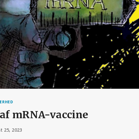
KERHED
t af mRNA-vaccine
t 25, 2023