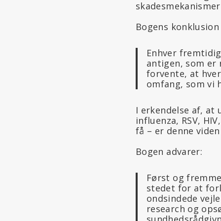
skadesmekanismer
Bogens konklusion 
Enhver fremtidig 
antigen, som er 
forvente, at hve
omfang, som vi 
I erkendelse af, at
influenza, RSV, HIV
få – er denne vide
Bogen advarer:
Først og fremmest
stedet for at fo
ondsindede vejle
research og ops
sundhedsrådgivni