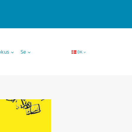
okus
Se
DK