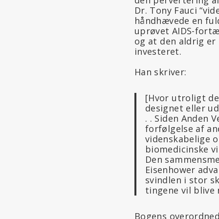
Dr. Tony Fauci “vi
håndhævede en ful
uprøvet AIDS-fortæl
og at den aldrig er
investeret.
Han skriver:
[Hvor utroligt d
designet eller ud
. . Siden Anden 
forfølgelse af a
videnskabelige o
biomedicinske vid
Den sammensmelt
Eisenhower advare
svindlen i stor s
tingene vil bli
Bogens overordnede