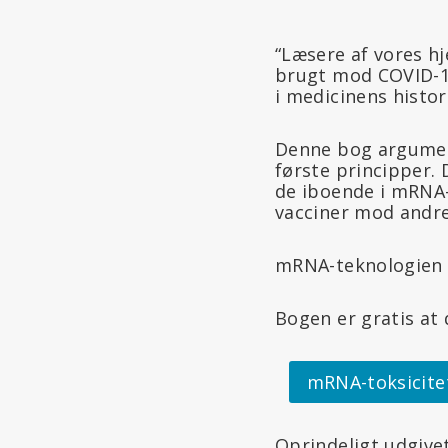
“Læsere af vores hj
brugt mod COVID-19
i medicinens histor
Denne bog argument
første principper. 
de iboende i mRNA-
vacciner mod andre v
mRNA-teknologien vi
Bogen er gratis at 
mRNA-toksicit
Oprindeligt udgive