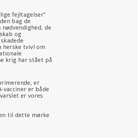
ige fejltagelser”
rden bag de
n nødvendighed, de
nskab og
t skadede
n herske tvivl om
ationale
e krig har stået på
primerende, er
A-vacciner er både
varslet er vores
en til dette mørke