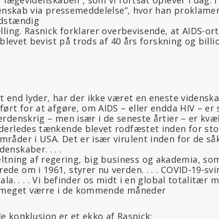
denskab via pressemeddelelse”, hvor han proklame
dstændig
ling. Rasnick forklarer overbevisende, at AIDS-ort
 blevet bevist på trods af 40 års forskning og billi
et end lyder, har der ikke været en eneste vidensk
ført for at afgøre, om AIDS – eller endda HIV – er s
Verdenskrig – men især i de seneste årtier – er kvæ
nderledes tænkende blevet rodfæstet inden for stor
mråder i USA. Det er især virulent inden for de så
enskaber. . . .
ning af regering, big business og akademia, so
de om i 1961, styrer nu verden. . . . COVID-19-svi
kala. . . . Vi befinder os midt i en global totalitær
ve meget værre i de kommende måneder
 konklusion er et ekko af Rasnick: