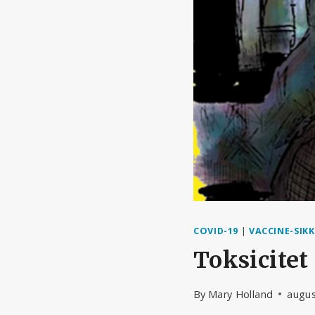
COVID-19
|
VACCINE-SIK
Toksicite
By
Mary Holland
augus