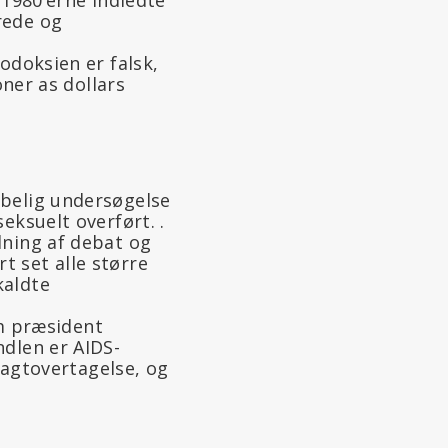
rede og
odoksien er falsk,
oner as dollars
abelig undersøgelse
eksuelt overført. .
lning af debat og
t set alle større
kaldte
m præsident
ndlen er AIDS-
 magtovertagelse, og