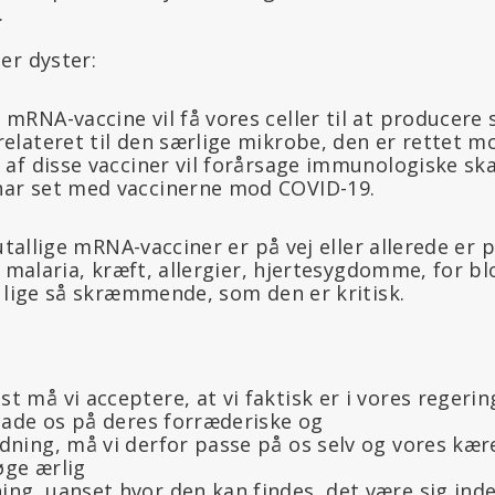
.
er dyster:
mRNA-vaccine vil få vores celler til at producere 
relateret til den særlige mikrobe, den er rettet m
r af disse vacciner vil forårsage immunologiske s
har set med vaccinerne mod COVID-19.
 utallige mRNA-vacciner er på vej eller allerede e
, malaria, kræft, allergier, hjertesygdomme, for b
n lige så skræmmende, som den er kritisk.
 må vi acceptere, at vi faktisk er i vores regering
rlade os på deres forræderiske og
dning, må vi derfor passe på os selv og vores kær
øge ærlig
ng, uanset hvor den kan findes, det være sig inde