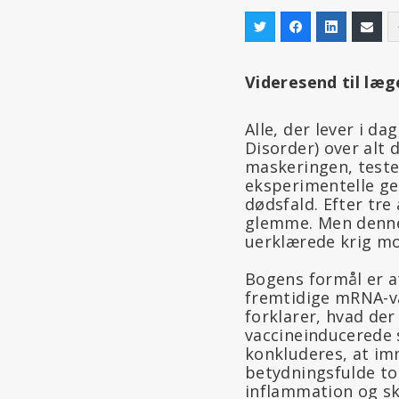
Videresend til læg
Alle, der lever i d
Disorder) over al
maskeringen, teste
eksperimentelle g
dødsfald. Efter tre
glemme. Men denne 
uerklærede krig mo
Bogens formål er a
fremtidige mRNA-va
forklarer, hvad der 
vaccineinducerede 
konkluderes, at im
betydningsfulde tok
inflammation og s