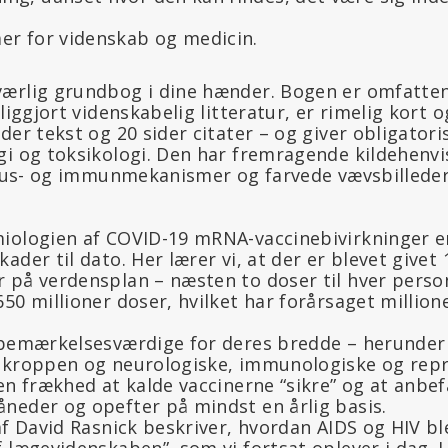
er for videnskab og medicin.
ærlig grundbog i dine hænder. Bogen er omfatte
tliggjort videnskabelig litteratur, er rimelig kort
der tekst og 20 sider citater – og giver obligator
gi og toksikologi. Den har fremragende kildehenvi
virus- og immunmekanismer og farvede vævsbillede
iologien af COVID-19 mRNA-vaccinebivirkninger e
ader til dato. Her lærer vi, at der er blevet givet 
 på verdensplan – næsten to doser til hver perso
50 millioner doser, hvilket har forårsaget millione
 bemærkelsesværdige for deres bredde – herunder
 kroppen og neurologiske, immunologiske og repr
en frækhed at kalde vaccinerne “sikre” og at anbefa
neder og opefter på mindst en årlig basis.
af David Rasnick beskriver, hvordan AIDS og HIV bl
 lægevidenskaben”, som vi fortsat oplever i dag. I