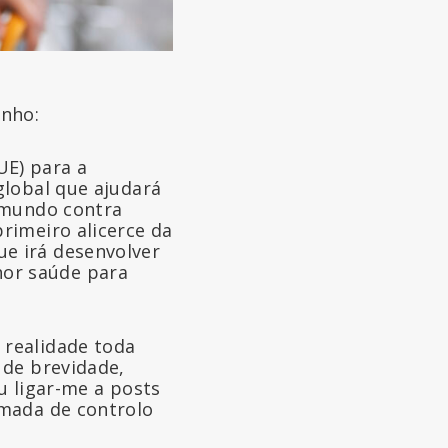
unho:
UE) para a
global que ajudará
o mundo contra
primeiro alicerce da
ue irá desenvolver
hor saúde para
 realidade toda
 de brevidade,
u ligar-me a posts
omada de controlo