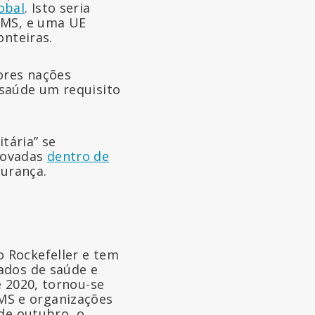
obal
. Isto seria
 OMS, e uma UE
onteiras.
ores nações
saúde um requisito
tária” se
rovadas
dentro de
gurança.
 Rockefeller e tem
ados de saúde e
e 2020, tornou-se
MS e organizações
 de outubro, o