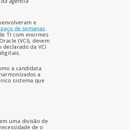
 da agência
esenvolveram e
spaço de semanas
.
 de TI com enormes
Oracle (VCI), devem
o declarado da VCI
igitais.
como a candidata
e harmonizados a
 único sistema que
tem uma divisão de
 necessidade de o