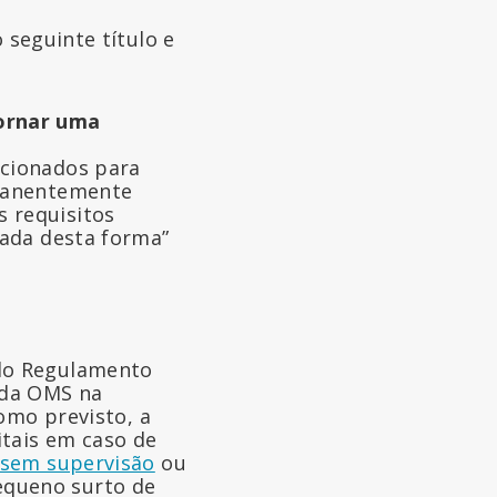
seguinte título e
tornar uma
ccionados para
rmanentemente
 requisitos
tada desta forma”
do Regulamento
 da OMS na
omo previsto, a
itais em caso de
sem supervisão
ou
equeno surto de