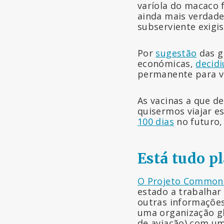
varíola do macaco 
ainda mais verdade
subserviente exigis
Por
sugestão
das g
económicas,
decidi
permanente para vi
As vacinas a que d
quisermos viajar 
100 dias
no futuro,
Está tudo p
O Projeto Commons 
estado a trabalhar
outras informações
uma organização g
de aviação) com u