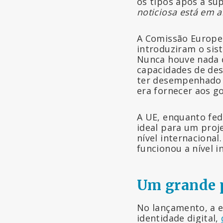
os tipos após a su
noticiosa está em 
A Comissão Europei
introduziram o sis
Nunca houve nada 
capacidades de des
ter desempenhado u
era fornecer aos g
A UE, enquanto fed
ideal para um proj
nível internacional
funcionou a nível in
Um grande p
No lançamento, a 
identidade digital,