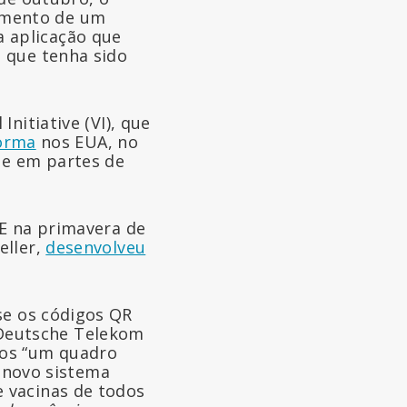
amento de um
 aplicação que
 que tenha sido
nitiative (VI), que
orma
nos EUA, no
 e em partes de
UE na primavera de
eller,
desenvolveu
e os códigos QR
a Deutsche Telekom
ros “um quadro
e novo sistema
 vacinas de todos