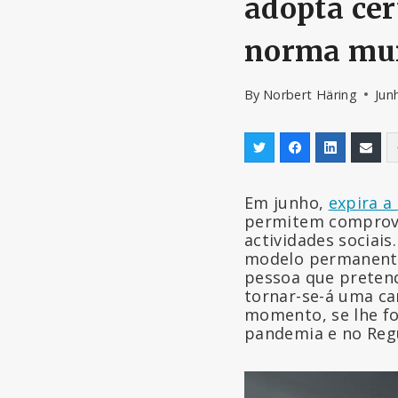
adopta cer
norma mu
By
Norbert Häring
Jun
Em junho,
expira a 
permitem comprovar
actividades sociais
modelo permanente 
pessoa que pretend
tornar-se-á uma ca
momento, se lhe fo
pandemia e no Regu