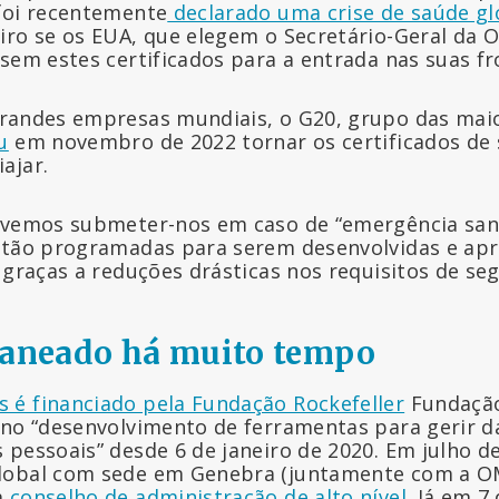
foi recentemente
declarado uma crise de saúde gl
iro se os EUA, que elegem o Secretário-Geral da
sem estes certificados para a entrada nas suas fr
randes empresas mundiais, o G20, grupo das mai
u
em novembro de 2022 tornar os certificados de 
ajar.
evemos submeter-nos em caso de “emergência sani
estão programadas para serem desenvolvidas e ap
 graças a reduções drásticas nos requisitos de se
laneado há muito tempo
é financiado pela Fundação Rockefeller
Fundação
 no “desenvolvimento de ferramentas para gerir d
 pessoais” desde 6 de janeiro de 2020. Em julho d
lobal com sede em Genebra (juntamente com a O
m
conselho de administração de alto nível
. Já em 7