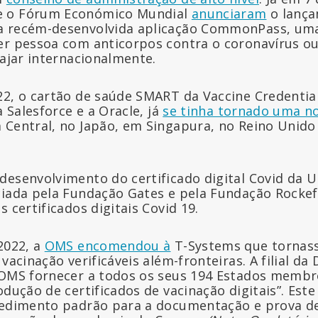
e o Fórum Económico Mundial
anunciaram
o lanç
a recém-desenvolvida aplicação CommonPass, uma
er pessoa com anticorpos contra o coronavírus ou
iajar internacionalmente.
2, o cartão de saúde SMART da Vaccine Credential I
a Salesforce e a Oracle, já
se tinha tornado uma n
 Central, no Japão, em Singapura, no Reino Unido
desenvolvimento do certificado digital Covid da 
ciada pela Fundação Gates e pela Fundação Rockef
 certificados digitais Covid 19.
2022, a
OMS encomendou à
T-Systems que tornass
 vacinação verificáveis além-fronteiras. A filial d
à OMS fornecer a todos os seus 194 Estados memb
odução de certificados de vacinação digitais”. Est
cedimento padrão para a documentação e prova de