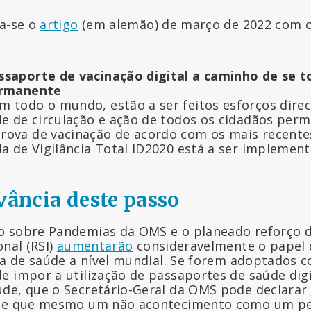
ca-se o
artigo
(em alemão) de março de 2022 com o 
ssaporte de vacinação digital a caminho de se 
ermanente
 todo o mundo, estão a ser feitos esforços dire
ade de circulação e ação de todos os cidadãos pe
rova de vacinação de acordo com os mais recentes
da de Vigilância Total ID2020 está a ser implemen
vância deste passo
o sobre Pandemias da OMS e o planeado reforço 
onal (RSI)
aumentarão
consideravelmente o papel
ica de saúde a nível mundial. Se forem adoptados c
e impor a utilização de passaportes de saúde dig
de, que o Secretário-Geral da OMS pode declarar
-se que mesmo um não acontecimento como um p