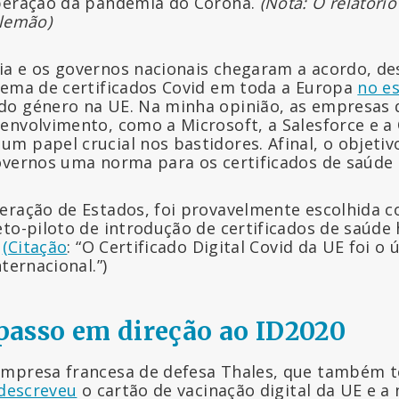
peração da pandemia do Corona.
(Nota: O relatório
alemão)
a e os governos nacionais chegaram a acordo, d
tema de certificados Covid em toda a Europa
no e
do género na UE. Na minha opinião, as empresas
envolvimento, como a Microsoft, a Salesforce e a 
m papel crucial nos bastidores. Afinal, o objetiv
overnos uma norma para os certificados de saúde d
eração de Estados, foi provavelmente escolhida 
eto-piloto de introdução de certificados de saúd
.
(Citação
: “O Certificado Digital Covid da UE foi o
ternacional.”)
asso em direção ao ID2020
empresa francesa de defesa Thales, que também 
descreveu
o cartão de vacinação digital da UE e a