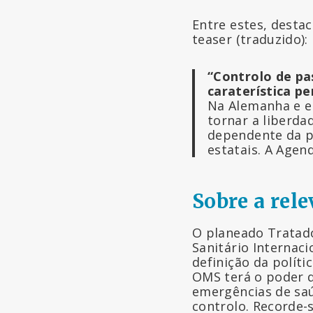
Entre estes, desta
teaser (traduzido):
“Controlo de pa
caraterística p
Na Alemanha e em
tornar a liberd
dependente da p
estatais. A Agen
Sobre a rele
O planeado Tratad
Sanitário Internaci
definição da polít
OMS terá o poder d
emergências de saú
controlo. Recorde