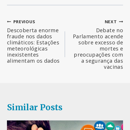
Navegação
PREVIOUS
NEXT
Descoberta enorme
Debate no
de
fraude nos dados
Parlamento acende
climáticos: Estações
sobre excesso de
artigos
meteorológicas
mortes e
inexistentes
preocupações com
alimentam os dados
a segurança das
vacinas
Similar Posts