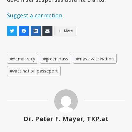
Suggest a correction
More
Post
#
democracy
#
green pass
#
mass vaccination
Tags:
#
vaccination passeport
Dr. Peter F. Mayer, TKP.at