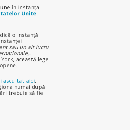
une în instanța
 Statelor Unite
dică o instanță
instanței
nt sau un alt lucru
ternaționale
„.
 York, această lege
ropene.
i ascultat aici
,
cționa numai după
ri trebuie să fie