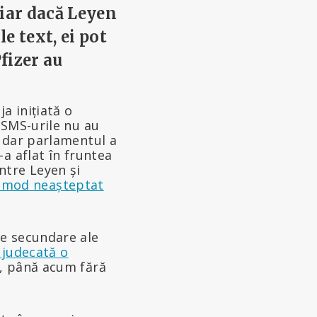
hiar dacă Leyen
e text, ei pot
Pfizer au
a inițiată o
 SMS-urile nu au
 dar parlamentul a
a aflat în fruntea
ntre Leyen și
n mod neașteptat
le secundare ale
 judecată o
, până acum fără