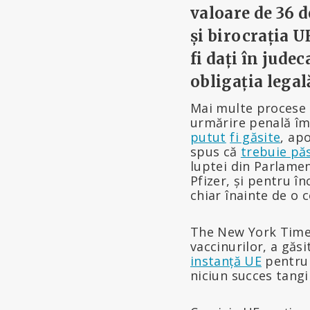
valoare de 36 d
și birocrația U
fi dați în judec
obligația legal
Mai multe procese s
urmărire penală împ
putut
fi găsite
, ap
spus că
trebuie pă
luptei din Parlame
Pfizer, și pentru în
chiar înainte de o 
The New York Times
vaccinurilor, a găs
instanță UE
pentru 
niciun succes tangib