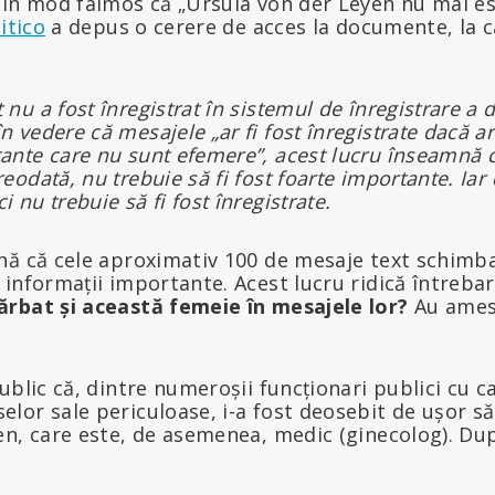
 în mod faimos că „Ursula von der Leyen nu mai es
itico
a depus o cerere de acces la documente, la c
 nu a fost înregistrat în sistemul de înregistrare a
n vedere că mesajele „ar fi fost înregistrate dacă ar
tante care nu sunt efemere”, acest lucru înseamnă c
reodată, nu trebuie să fi fost foarte importante. Iar
 nu trebuie să fi fost înregistrate.
nă că cele aproximativ 100 de mesaje text schimba
informații importante. Acest lucru ridică întreba
rbat și această femeie în mesajele lor?
Au amest
ublic că, dintre numeroșii funcționari publici cu c
lor sale periculoase, i-a fost deosebit de ușor s
en, care este, de asemenea, medic (ginecolog). Du