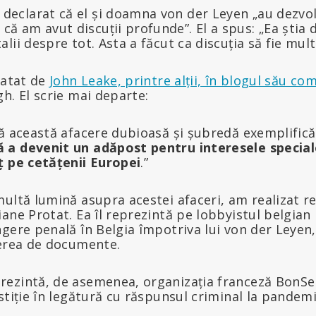
declarat că el și doamna von der Leyen „au dezvol
ă am avut discuții profunde”. El a spus: „Ea știa 
talii despre tot. Asta a făcut ca discuția să fie mul
latat de
John Leake, printre alții, în blogul său co
h. El scrie mai departe:
tă această afacere dubioasă și șubredă exemplifică
a devenit un adăpost pentru interesele speciale,
ț pe cetățenii Europei
.”
ultă lumină asupra acestei afaceri, am realizat re
ane Protat. Ea îl reprezintă pe lobbyistul belgian
gere penală în Belgia împotriva lui von der Leyen
gerea de documente.
ezintă, de asemenea, organizația franceză BonSen
stiție în legătură cu răspunsul criminal la pandemi