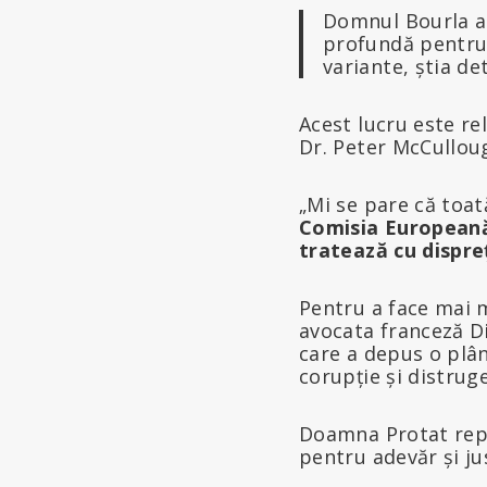
Domnul Bourla a 
profundă pentru c
variante, știa de
Acest lucru este re
Dr. Peter McCulloug
„Mi se pare că toa
Comisia Europeană 
tratează cu dispre
Pentru a face mai m
avocata franceză Di
care a depus o plân
corupție și distru
Doamna Protat repr
pentru adevăr și ju