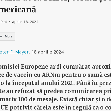
americană
KP.at
aprilie 18, 2024
More
eter F. Mayer
, 18 aprilie 2024
omisiei Europene ar fi cumpărat apro
ze de vaccin cu ARNm
pentru o sumă est
o la începutul anului 2021. Până în pre
ate au refuzat să predea comunicarea pr
ativ 100 de mesaje. Există chiar și o d
UE potrivit căreia este în regulă ca o 