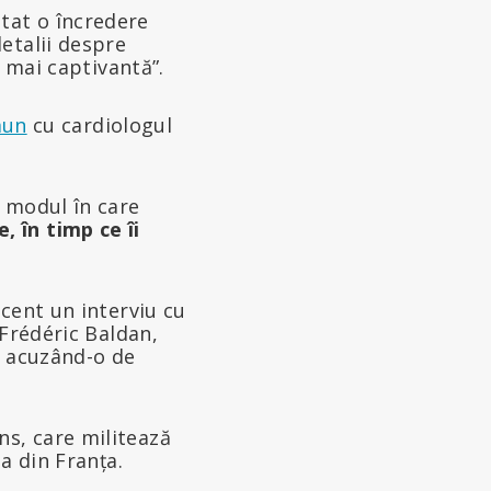
tat o încredere
detalii despre
t mai captivantă”.
mun
cu cardiologul
 modul în care
 în timp ce îi
cent un interviu cu
 Frédéric Baldan,
, acuzând-o de
s, care militează
a din Franța.