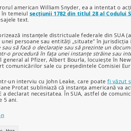
orul american William Snyder, ea a intentat o acți
 în temeiul
secțiunii 1782 din titlul 28 al Codului
sajele text.
rizează instanțele districtuale federale din SUA (a
unei persoane sau entități „situate” în jurisdicția 
sau să facă o declarație sau să prezinte un docume
 într-o procedură în fața unei instanțe străine sau in
 general al Pfizer, Albert Bourla, locuiește în New
rt comunicărilor sale cu președintele Comisiei Eu
ntr-un interviu cu John Leake, care poate
fi văzut ș
iane Protat subliniază că instanța americană va a
E a declarat necesitatea. În SUA, astfel de comunică
 5 ani.
on
More