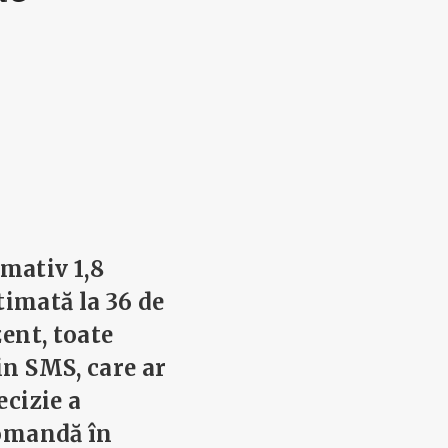
ximativ
1,8
imată la 36 de
zent, toate
in SMS, care ar
ecizie a
comandă în