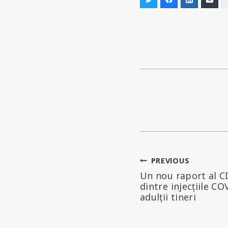
Navigare
PREVIOUS
Un nou raport al C
în
dintre injecțiile CO
adulții tineri
articole