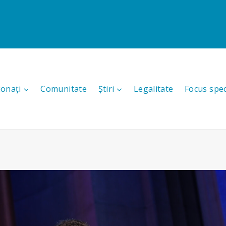
ionați
Comunitate
Știri
Legalitate
Focus spec