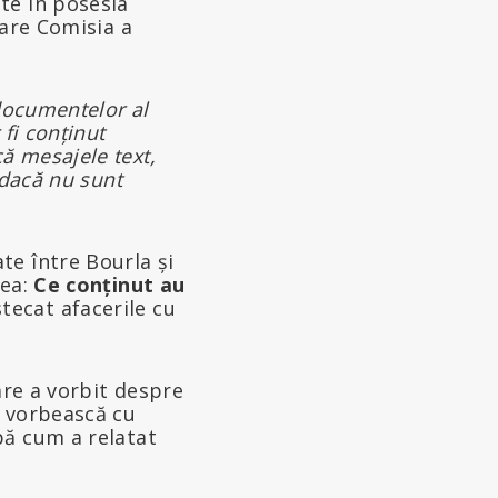
te în posesia
are Comisia a
 documentelor al
 fi conținut
ă mesajele text,
 dacă nu sunt
te între Bourla și
rea:
Ce conținut au
ecat afacerile cu
are a vorbit despre
ă vorbească cu
pă cum a relatat