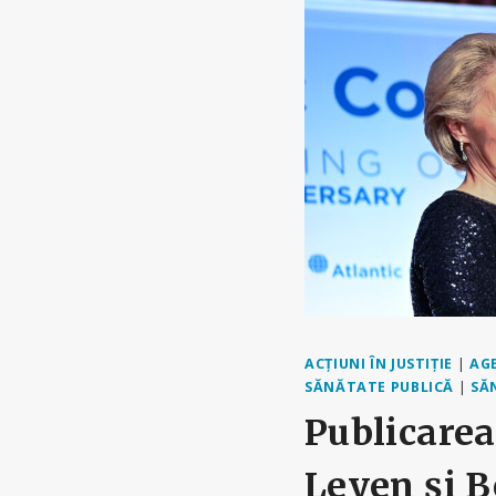
ACȚIUNI ÎN JUSTIȚIE
|
AG
SĂNĂTATE PUBLICĂ
|
SĂ
Publicarea
Leyen și Bo