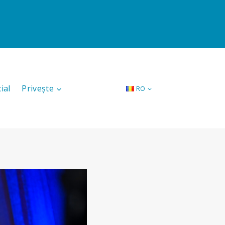
ial
Privește
RO