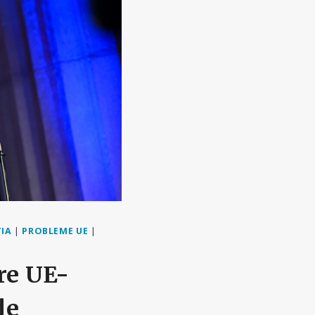
IA
|
PROBLEME UE
|
tre UE-
de