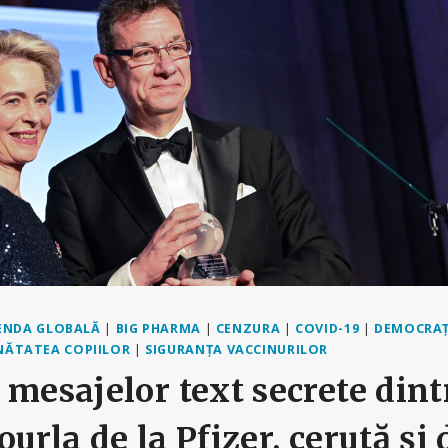
ENDA GLOBALĂ
|
BIG PHARMA
|
CENZURA
|
COVID-19
|
DEMOCRAȚ
NĂTATEA COPIILOR
|
SIGURANȚA VACCINURILOR
 mesajelor text secrete din
urla de la Pfizer, cerută și 