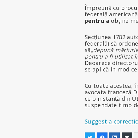
Împreună cu procur
federală americană
pentru a
obține me
Secțiunea 1782 auto
federală) să ordone 
să
„depună mărturie 
pentru a fi utilizat
Deoarece directorul
se aplică în mod ce
Cu toate acestea, î
avocata franceză D
ce o instanță din U
suspendate timp de
Suggest a correcti