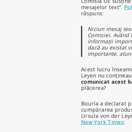
Comisia UE susține
mesajelor text”.
Pol
răspuns:
Niciun mesaj text
Comisiei. Având î
informații impor
dacă au existat v
importante, atunci
Acest lucru înseam
Leyen nu conțineau 
comunicat acest bă
plăcerea?
Bourla a declarat p
cumpărarea produse
Ursula von der Ley
New York Times
: