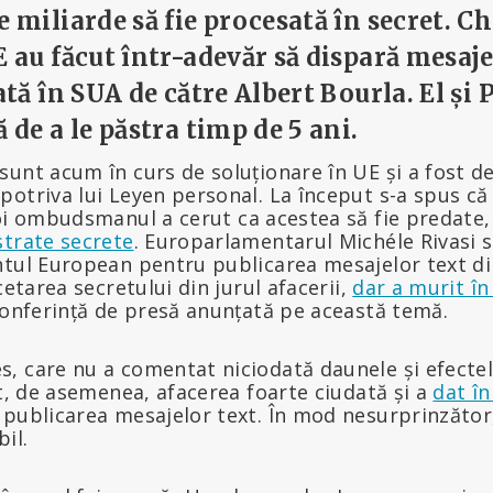
e miliarde să fie procesată în secret. C
E au făcut într-adevăr să dispară mesajel
ată în SUA de către Albert Bourla. El și 
ă de a le păstra timp de 5 ani.
unt acum în curs de soluționare în UE și a fost dej
otriva lui Leyen personal. La început s-a spus că
oi ombudsmanul a cerut ca acestea să fie predate,
strate secrete
. Europarlamentarul Michéle Rivasi s-
ntul European pentru publicarea mesajelor text di
cetarea secretului din jurul afacerii,
dar a murit î
conferință de presă anunțată pe această temă.
, care nu a comentat niciodată daunele și efecte
it, de asemenea, afacerea foarte ciudată și a
dat în
publicarea mesajelor text. În mod nesurprinzător
il.