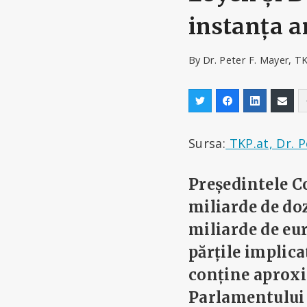
instanța 
By
Dr. Peter F. Mayer, T
Sursa:
TKP.at, Dr. P
Președintele C
miliarde de do
miliarde de eur
părțile implic
conține aproxim
Parlamentului 