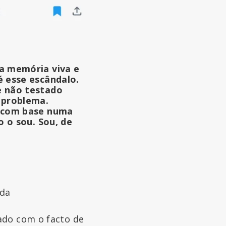
:
a memória viva e
 esse escândalo.
e não testado
 problema.
s com base numa
o o sou. Sou, de
nda
zado com o facto de