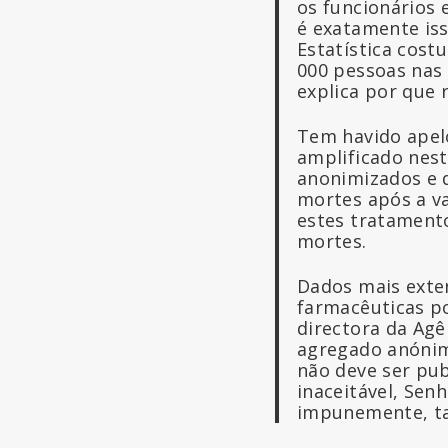
os funcionários
é exatamente iss
Estatística cost
000 pessoas nas 
explica por que 
Tem havido apelo
amplificado nest
anonimizados e d
mortes após a va
estes tratament
mortes.
Dados mais exte
farmacêuticas po
directora da Agê
agregado anónim
não deve ser pub
inaceitável, Sen
impunemente, ta