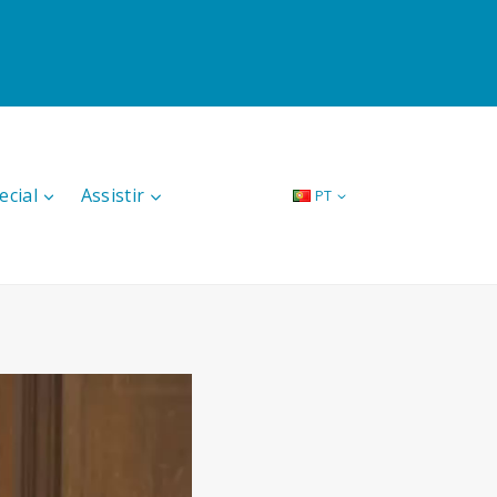
ecial
Assistir
PT