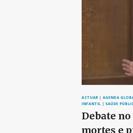
ACTUAR
|
AGENDA GLOB
INFANTIL
|
SAÚDE PÚBLI
Debate no
mortes e 