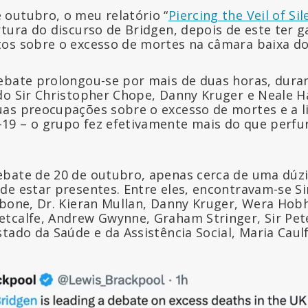
outubro, o meu relatório “
Piercing the Veil of Si
rtura do discurso de Bridgen, depois de este ter 
os sobre o excesso de mortes na câmara baixa d
ebate prolongou-se por mais de duas horas, duran
do Sir Christopher Chope, Danny Kruger e Neale
as preocupações sobre o excesso de mortes e a li
9 – o grupo fez efetivamente mais do que perfura
bate de 20 de outubro, apenas cerca de uma dúz
de estar presentes. Entre eles, encontravam-se Si
obone, Dr. Kieran Mullan, Danny Kruger, Wera Hob
tcalfe, Andrew Gwynne, Graham Stringer, Sir Pet
tado da Saúde e da Assistência Social, Maria Caulf