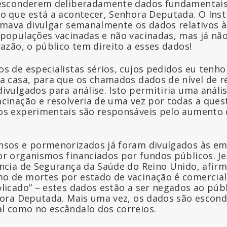
 esconderem deliberadamente dados fundamentais
o que está a acontecer, Senhora Deputada. O Inst
umava divulgar semanalmente os dados relativos 
populações vacinadas e não vacinadas, mas já nã
razão, o público tem direito a esses dados!
s de especialistas sérios, cujos pedidos eu tenh
a casa, para que os chamados dados de nível de r
ivulgados para análise. Isto permitiria uma anális
cinação e resolveria de uma vez por todas a ques
os experimentais são responsáveis pelo aumento 
nsos e pormenorizados já foram divulgados às e
r organismos financiados por fundos públicos. Je
ncia de Segurança da Saúde do Reino Unido, afirm
o de mortes por estado de vacinação é comercial
licado” – estes dados estão a ser negados ao públi
hora Deputada. Mais uma vez, os dados são escon
l como no escândalo dos correios.