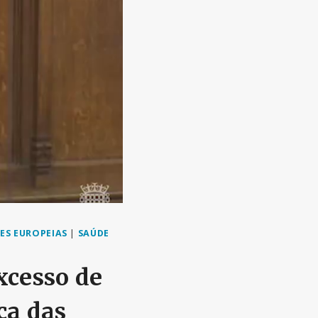
ES EUROPEIAS
|
SAÚDE
xcesso de
ça das