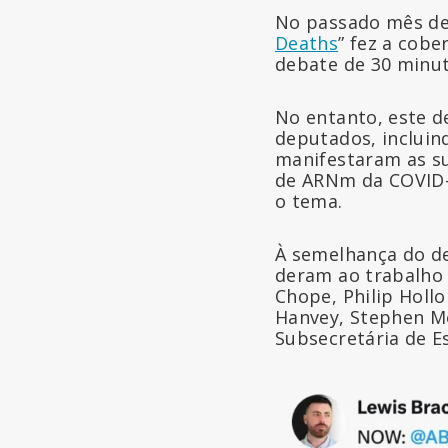
No passado mês de 
Deaths
” fez a cobe
debate de 30 minut
No entanto, este d
deputados, incluin
manifestaram as su
de ARNm da COVID-1
o tema.
À semelhança do de
deram ao trabalho 
Chope, Philip Holl
Hanvey, Stephen Me
Subsecretária de Es