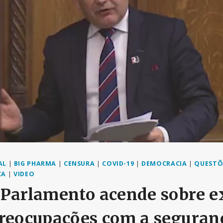
AL
|
BIG PHARMA
|
CENSURA
|
COVID-19
|
DEMOCRACIA
|
QUESTÕ
CA
|
VIDEO
 Parlamento acende sobre e
preocupações com a seguran