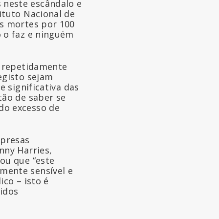
 neste escândalo e
ituto Nacional de
às mortes por 100
o o faz e ninguém
o repetidamente
egisto sejam
e significativa das
tão de saber se
do excesso de
mpresas
nny Harries,
ou que “este
mente sensível e
co – isto é
didos