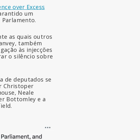
lence over Excess
garantido um
o Parlamento.
te as quais outros
 Hanvey, também
gação às injecções
r o silêncio sobre
ia de deputados se
r Christoper
house, Neale
er Bottomley e a
ield.