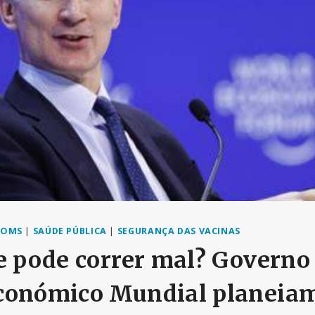
OMS
|
SAÚDE PÚBLICA
|
SEGURANÇA DAS VACINAS
e pode correr mal? Governo 
conómico Mundial planeia