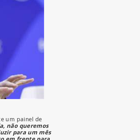
te um painel de
a, não queremos
duzir para um mês
so em frente para