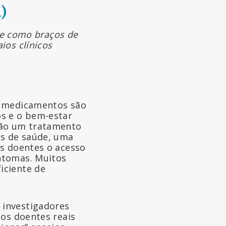
)
ade como braços de
ios clínicos
s medicamentos são
os e o bem-estar
não um tratamento
es de saúde, uma
os doentes o acesso
ntomas. Muitos
iciente de
 investigadores
dos doentes reais