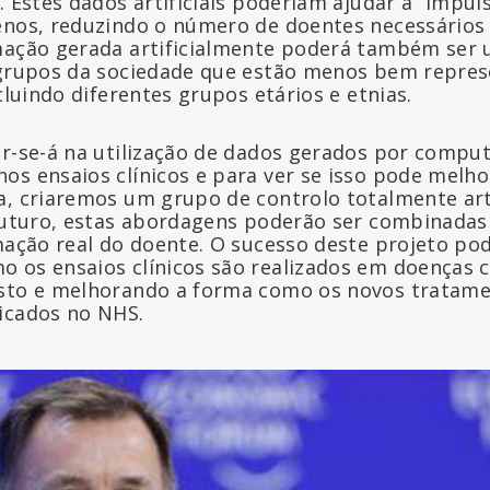
. Estes dados artificiais poderiam ajudar a “impul
uenos, reduzindo o número de doentes necessário
mação gerada artificialmente poderá também ser u
 grupos da sociedade que estão menos bem repre
ncluindo diferentes grupos etários e etnias.
ar-se-á na utilização de dados gerados por compu
os ensaios clínicos e para ver se isso pode melho
a, criaremos um grupo de controlo totalmente art
 futuro, estas abordagens poderão ser combinad
rmação real do doente. O sucesso deste projeto po
 os ensaios clínicos são realizados em doenças 
usto e melhorando a forma como os novos tratame
icados no NHS.