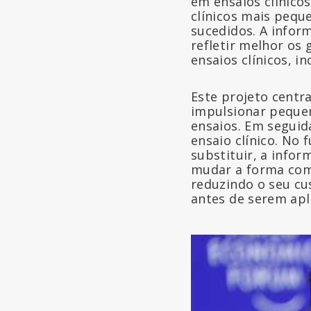
em ensaios clínicos
clínicos mais peq
sucedidos. A infor
refletir melhor os
ensaios clínicos, i
Este projeto centr
impulsionar pequen
ensaios. Em seguid
ensaio clínico. No
substituir, a info
mudar a forma como
reduzindo o seu c
antes de serem apl