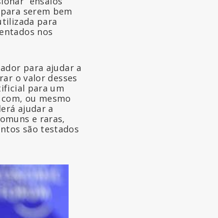
sionar” ensaios
s para serem bem
tilizada para
sentados nos
tador para ajudar a
rar o valor desses
ificial para um
as com, ou mesmo
derá ajudar a
comuns e raras,
ntos são testados