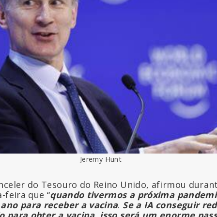
Jeremy Hunt
nceler do Tesouro do Reino Unido, afirmou duran
-feira que “
quando tivermos a próxima pandemi
 ano para receber a vacina
.
Se a IA conseguir re
o para obter a vacina, isso será um enorme pas