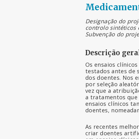
Medicament
Designação do proje
controlo sintético
Subvenção do projet
Descrição gera
Os ensaios clínico
testados antes de 
dos doentes. Nos e
por seleção aleató
vez que a atribuiç
a tratamentos que 
ensaios clínicos t
doentes, nomeadam
As recentes melhor
criar doentes arti