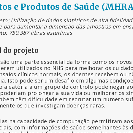
os e Produtos de Saúde (MHRA
to: Utilização de dados sintéticos de alta fidelid
s e para aumentar a dimensão das amostras em ensa
o: 750.387 libras esterlinas
l do projeto
s são uma parte essencial da forma como os novo
serem utilizados no NHS para melhorar os cuidad
nsaios clínicos normais, os doentes recebem ou 
ria. Isto pode ser um desafio em algumas condiçõ
ão aleatória a um grupo de controlo pode negar a
poderiam prolongar a sua vida ou melhorar os si
ambém têm dificuldade em recrutar um número suf
ente os que investigam doenças raras.
ias na capacidade de computação permitiram aos
ficiais, com informações de saúde semelhantes às 