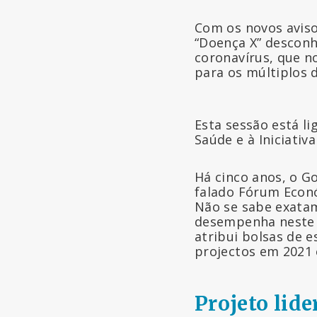
Com os novos avis
“Doença X” desconh
coronavírus, que n
para os múltiplos 
Esta sessão está li
Saúde e à Iniciati
Há cinco anos, o G
falado Fórum Econó
Não se sabe exatam
desempenha neste p
atribui bolsas de 
projectos em 2021
Projeto lid