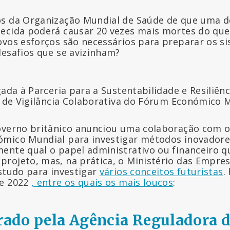
os da Organização Mundial de Saúde de que uma 
ecida poderá causar 20 vezes mais mortes do qu
ovos esforços são necessários para preparar os s
desafios que se avizinham?
gada à Parceria para a Sustentabilidade e Resiliên
va de Vigilância Colaborativa do Fórum Económico 
overno britânico anunciou uma colaboração com 
mico Mundial para investigar métodos inovadore
ente qual o papel administrativo ou financeiro 
rojeto, mas, na prática, o Ministério das Empre
estudo para investigar
vários conceitos futuristas
.
 e 2022
, entre os quais os mais loucos
:
erado pela Agência Reguladora 