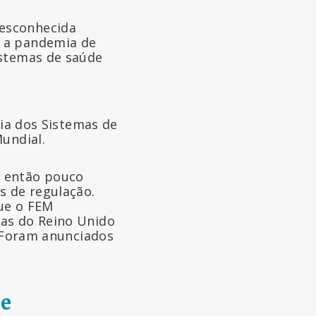
desconhecida
e a pandemia de
istemas de saúde
cia dos Sistemas de
Mundial.
o então pouco
s de regulação.
que o FEM
sas do Reino Unido
 Foram anunciados
de