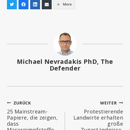
More
Michael Nevradakis PhD, The
Defender
Beitragsnavigation
ZURÜCK
WEITER
25 Mainstream-
Protestierende
Papiere, die zeigen,
Landwirte erhalten
dass
große
Masernimpfstoffe
Zugeständnisse,