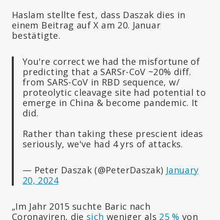
Haslam stellte fest, dass Daszak dies in
einem Beitrag auf X am 20. Januar
bestätigte.
You're correct we had the misfortune of
predicting that a SARSr-CoV ~20% diff.
from SARS-CoV in RBD sequence, w/
proteolytic cleavage site had potential to
emerge in China & become pandemic. It
did.
Rather than taking these prescient ideas
seriously, we've had 4 yrs of attacks.
— Peter Daszak (@PeterDaszak)
January
20, 2024
„Im Jahr 2015 suchte Baric nach
Coronaviren, die
sich
weniger als
25 %
von