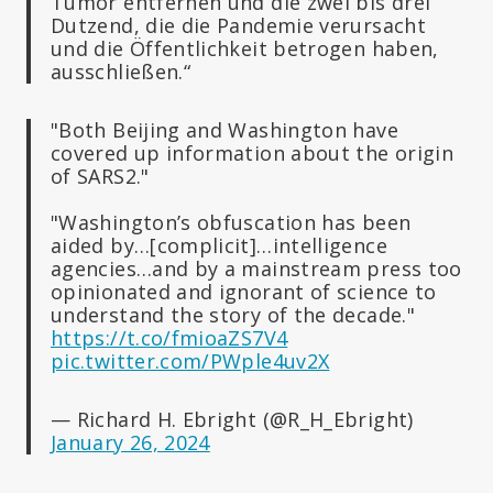
Tumor entfernen und die zwei bis drei
Dutzend, die die Pandemie verursacht
und die Öffentlichkeit betrogen haben,
ausschließen.“
"Both Beijing and Washington have
covered up information about the origin
of SARS2."
"Washington’s obfuscation has been
aided by…[complicit]…intelligence
agencies…and by a mainstream press too
opinionated and ignorant of science to
understand the story of the decade."
https://t.co/fmioaZS7V4
pic.twitter.com/PWple4uv2X
— Richard H. Ebright (@R_H_Ebright)
January 26, 2024