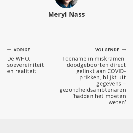
Meryl Nass
Bericht
VORIGE
VOLGENDE
De WHO,
Toename in miskramen,
navigatie
soevereiniteit
doodgeboorten direct
en realiteit
gelinkt aan COVID-
prikken, blijkt uit
gegevens –
gezondheidsambtenaren
‘hadden het moeten
weten’