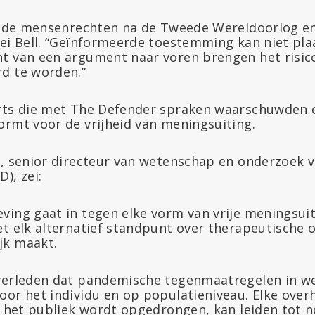
an de mensenrechten na de Tweede Wereldoorlog e
zei Bell. “Geïnformeerde toestemming kan niet pla
t van een argument naar voren brengen het risic
d te worden.”
rts die met The Defender spraken waarschuwden o
ormt voor de vrijheid van meningsuiting.
., senior directeur van wetenschap en onderzoek 
), zei:
ving gaat in tegen elke vorm van vrije meningsuit
t elk alternatief standpunt over therapeutische o
jk maakt.
verleden dat pandemische tegenmaatregelen in w
oor het individu en op populatieniveau. Elke ove
an het publiek wordt opgedrongen, kan leiden tot 