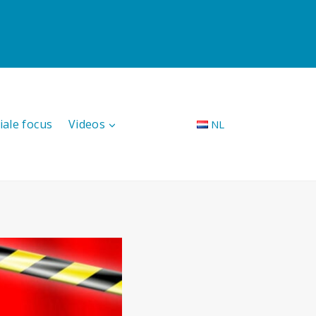
iale focus
Videos
NL