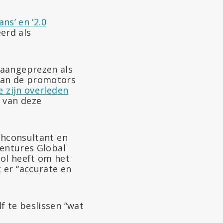
ns’ en ‘2.0
erd als
 aangeprezen als
van de promotors
e zijn overleden
 van deze
chconsultant en
Ventures Global
ol heeft om het
 er “accurate en
f te beslissen “wat