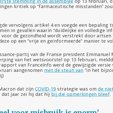
eerste stemming in de assemblee
op 13 februari, o
lingen kritiek op “farmaceutische misstanden” z
gde vervolgens artikel 4 en voegde een bepaling t
en in gevallen waarin “duidelijke en volledige in
 voor de gezondheid wordt verstrekt door artsen
ze op een “vrije en geïnformeerde” manier te vo
ssance-partij van de Franse president Emmanuel 
erping van het wetsvoorstel op 13 februari, meldd
rapport van FranceInfo werd de gewijzigde versie 
ebruari aangenomen
met de steun van
“in het bijz
j)
 Macron dat zijn
COVID-19
strategie was om
de nie
r dat jaar zei hij dat hij
bij die opmerkingen bleef
.
ieel voor misbruik is enorm’