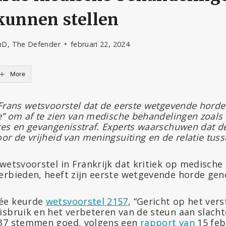
kunnen stellen
hD, The Defender
februari 22, 2024
More
 Frans wetsvoorstel dat de eerste wetgevende hord
e” om af te zien van medische behandelingen zoals
tes en gevangenisstraf. Experts waarschuwen dat de
or de vrijheid van meningsuiting en de relatie tusse
wetsvoorstel in Frankrijk dat kritiek op medische
erbieden, heeft zijn eerste wetgevende horde ge
ée keurde
wetsvoorstel 2157
, “Gericht op het vers
isbruik en het verbeteren van de steun aan slacht
137 stemmen goed, volgens een
rapport van
15 feb