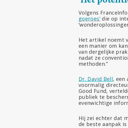
Volgens FranceInfo 
goeroes’
die op in
‘wonderoplossingen
Het artikel noemt 
een manier om kank
van dergelijke pra
nadat ze conventi
methoden.”
Dr. David Bell
, een
voormalig directeur
Good Fund, vertel
publiek te bescher
evenwichtige infor
Hij zei echter dat
de beste aanpak is 