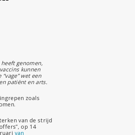
e heeft genomen,
 vaccins kunnen
 “vage” wet een
n patiënt en arts.
 ingrepen zoals
nomen.
terken van de strijd
offers”, op 14
ruari
van