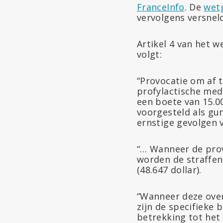
FranceInfo
. De
wetg
vervolgens versnel
Artikel 4 van het w
volgt:
“Provocatie om af 
profylactische med
een boete van 15.00
voorgesteld als gu
ernstige gevolgen 
“… Wanneer de provo
worden de straffen
(48.647 dollar).
“Wanneer deze over
zijn de specifieke
betrekking tot het