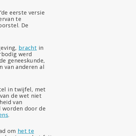
de eerste versie
ervan te
orstel. De
geving,
bracht
in
rbodig werd
n de geneeskunde,
n van anderen al
l in twijfel, met
van de wet niet
jheid van
d worden door de
ens
.
raad om
het te