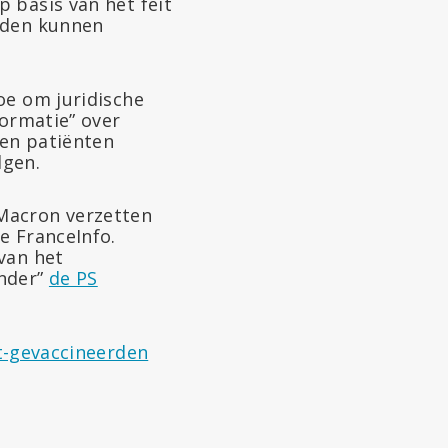
p basis van het feit
ouden kunnen
oe om juridische
formatie” over
 en patiënten
lgen.
Macron verzetten
e FranceInfo.
van het
onder”
de PS
t-gevaccineerden