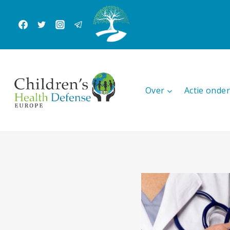
Doorgaan
naar
inhoud
Over
Actie ond