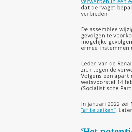
verwerpen in een 
dat de “vage” bepa
verbieden
De assemblee wijzi
gevolgen te voorkom
mogelijke gevolgen
ermee instemmen de
Leden van de Renai
zich tegen de verw
Volgens een apart 
wetsvoorstel 14 f
(Socialistische Parti
In januari 2022 zei
“af te zeiken”
. Late
‘Het potent