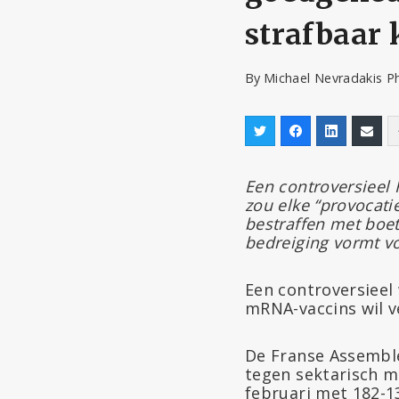
strafbaar 
By
Michael Nevradakis P
Een controversieel
zou elke “provocati
bestraffen met boe
bedreiging vormt vo
Een controversieel 
mRNA-vaccins wil v
De Franse Assembl
tegen sektarisch m
februari met 182-