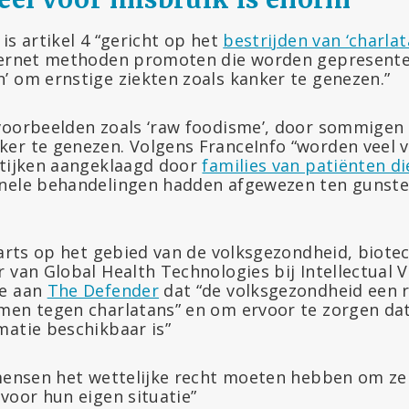
is artikel 4 “gericht op het
bestrijden van ‘charlata
ternet methoden promoten die worden gepresente
’ om ernstige ziekten zoals kanker te genezen.”
voorbeelden zoals ‘raw foodisme’, door sommigen
er te genezen. Volgens FranceInfo “worden veel 
ktijken aangeklaagd door
families van patiënten di
onele behandelingen hadden afgewezen ten gunste
 arts op het gebied van de volksgezondheid, biote
 van Global Health Technologies bij Intellectual 
de aan
The Defender
dat “de volksgezondheid een r
men tegen charlatans” en om ervoor te zorgen dat
matie beschikbaar is”
 mensen het wettelijke recht moeten hebben om zel
voor hun eigen situatie”