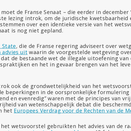
 moet de Franse Senaat – die eerder in december “
rste lezing introk, om de juridische kwetsbaarheid 
stemmen over een identieke versie van het wetsvo
aat is nog niet gepland.
 State
, die de Franse regering adviseert over wet
 advies uit
waarin de voorgestelde wetgeving ove
i dat de bestaande wet de illegale uitoefening va
spraktijken en het in gevaar brengen van het leve
rok ook de grondwettelijkheid van het wetsvoorste
e beperkingen in de oorspronkelijke formulering 
send en evenredig” waren met de principes van vri
rijheid van wetenschappelijk debat die bescherm
n het
Europees Verdrag voor de Rechten van de M
het wetsvoorstel gebruikten het advies van de 