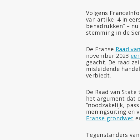
Volgens FranceInfo
van artikel 4 in ee
benadrukken” – nu 
stemming in de Sen
De Franse
Raad van
november 2023
een
geacht. De raad ze
misleidende handel
verbiedt.
De Raad van State t
het argument dat d
“noodzakelijk, pas
meningsuiting en v
Franse grondwet
e
Tegenstanders van 