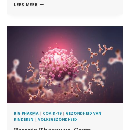
TERREINTHEORIE
LEES MEER
VS.
ZIEKTEKIEMTHEORIE
–
EEN
FRISSE
KIJK
OP
EEN
OUD
PRINCIPE
BIG PHARMA
|
COVID-19
|
GEZONDHEID VAN
KINDEREN
|
VOLKSGEZONDHEID