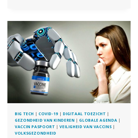
WIST
DAT
ZE
MENSEN
VERMOORDDEN’:
KLOKKENLUIDER
ZEGT
DAT
COVID
ZIEKENHUISPROTOCOLLEN
LEIDDEN
TOT
DE
DOOD
VAN
PATIËNTEN
BIG TECH
|
COVID-19
|
DIGITAAL TOEZICHT
|
GEZONDHEID VAN KINDEREN
|
GLOBALE AGENDA
|
VACCIN PASPOORT
|
VEILIGHEID VAN VACCINS
|
VOLKSGEZONDHEID