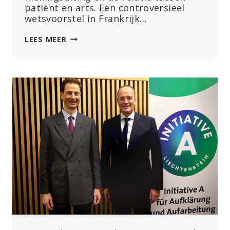
patiënt en arts. Een controversieel
wetsvoorstel in Frankrijk…
FRANKRIJK
LEES MEER
ZOU
KRITIEK
OP
DOOR
DE
OVERHEID
GOEDGEKEURDE
MEDISCHE
BEHANDELINGEN
STRAFBAAR
KUNNEN
STELLEN