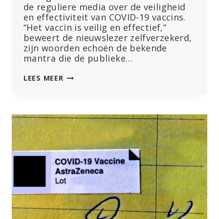
de reguliere media over de veiligheid
en effectiviteit van COVID-19 vaccins.
“Het vaccin is veilig en effectief,”
beweert de nieuwslezer zelfverzekerd,
zijn woorden echoën de bekende
mantra die de publieke…
FILM
LEES MEER
KRAAKT
‘VEILIG
EN
EFFECTIEF’
MANTRA,
ONTMASKERT
FARMACEUTISCHE
‘LEUGENS’
OVER
COVID-
PRIKKEN