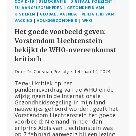
COVID-19
|
DEMOCRATIE
|
DIGITAAL TOEZICHT
|
EU-AANGELEGENHEDEN
|
GEZONDHEID VAN
KINDEREN
|
GLOBALE AGENDA
|
VEILIGHEID VAN
VACCINS
|
VOLKSGEZONDHEID
|
WHO
Het goede voorbeeld geven:
Vorstendom Liechtenstein
bekijkt de WHO-overeenkomst
kritisch
Door
Dr. Christian Presoly
februari 14, 2024
Terwijl kritiek op het
pandemieverdrag van de WHO en de
wijzigingen in de Internationale
Gezondheidsregeling in mijn land
nauwelijks gehoord worden, geeft het
Vorstendom Liechtenstein het goede
voorbeeld: Niemand minder dan
erfprins Alois van Liechtenstein was
op 7 februari aanwezig bij een lezing