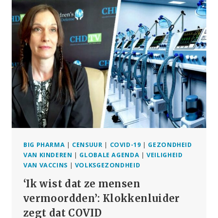
THEORY–
A
FRESH
LOOK
AT
AN
OLD
PRINCIPLE
BIG PHARMA
|
CENSUUR
|
COVID-19
|
GEZONDHEID
VAN KINDEREN
|
GLOBALE AGENDA
|
VEILIGHEID
VAN VACCINS
|
VOLKSGEZONDHEID
‘Ik wist dat ze mensen
vermoordden’: Klokkenluider
zegt dat COVID