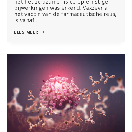
het het zeldzame risico op ernstige
bijwerkingen was erkend. Vaxzevria,
het vaccin van de farmaceutische reus,
is vanaf…
ASTRAZENECA
LEES MEER
BEGINT
MET
WERELDWIJDE
TERUGTREKKING
VAN
COVID-
19
VACCIN