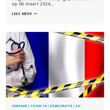
op 06 maart 2024,…
NIEUWE
LEES MEER
WET
MAAKT
COVID-
VACCINPRODUCENTEN
AANSPRAKELIJK
VOOR
SCHADE
EN
STERFGEVALLEN
CENSUUR
|
COVID-19
|
DEMOCRATIE
|
EU-