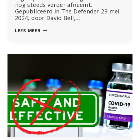
nog steeds verder afneemt.
Gepubliceerd in The Defender 29 mei
2024, door David Bell,…
DE
LEES MEER
WHO
NEGEERT
–
OF
GEEFT
BEWUST
EEN
VERKEERDE
VOORSTELLING
VAN
–
HAAR
EIGEN
GEGEVENS
OVER
COVID