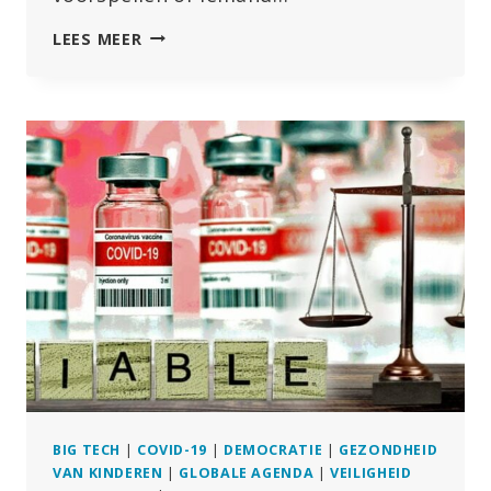
HET
LEES MEER
HELE
VERHAAL
RIEKT
NAAR
EEN
BRAVE
NEW
WORLD:
NIEUWE
AI-
TOOL
VOORSPELT
WIE
VACCIN
GAAT
WEIGEREN
BIG TECH
|
COVID-19
|
DEMOCRATIE
|
GEZONDHEID
VAN KINDEREN
|
GLOBALE AGENDA
|
VEILIGHEID