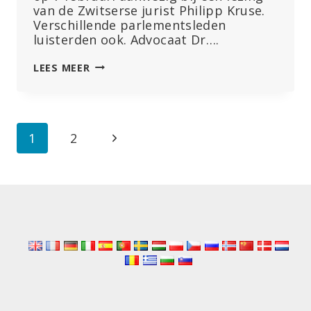
van de Zwitserse jurist Philipp Kruse.
Verschillende parlementsleden
luisterden ook. Advocaat Dr….
HET
LEES MEER
GOEDE
VOORBEELD
GEVEN:
VORSTENDOM
Paginanavigatie
Volgende
1
2
LIECHTENSTEIN
BEKIJKT
pagina
DE
WHO-
OVEREENKOMST
KRITISCH