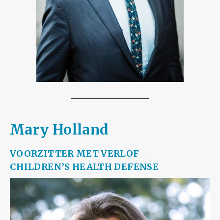
Mary Holland
VOORZITTER MET VERLOF
–
CHILDREN’S HEALTH DEFENSE