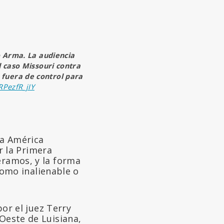
o Arma. La audiencia
l caso Missouri contra
 fuera de control para
PezfR_jIY
:
la América
r la Primera
ueramos, y la forma
omo inalienable o
or el juez Terry
 Oeste de Luisiana,