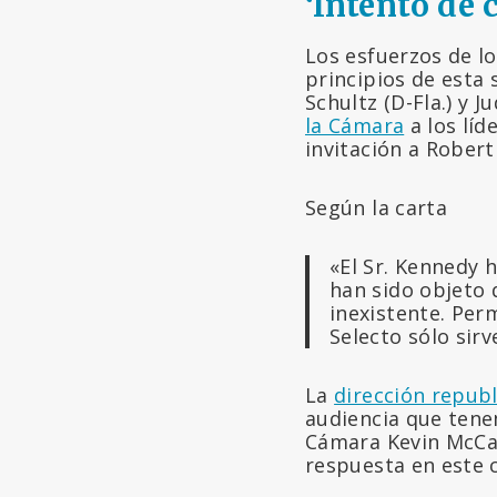
‘Intento de
Los esfuerzos de l
principios de esta
Schultz (D-Fla.) y J
la Cámara
a los líd
invitación a Robert 
Según la carta
«El Sr. Kennedy
han sido objeto 
inexistente. Per
Selecto sólo sirv
La
dirección repub
audiencia que tene
Cámara Kevin McCart
respuesta en este 