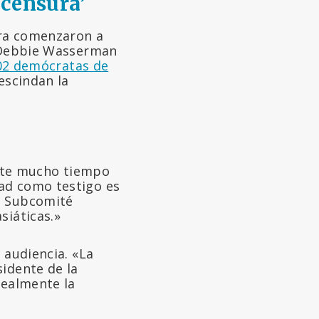
censura’
ara comenzaron a
, Debbie Wasserman
02 demócratas de
escindan la
nte mucho tiempo
dad como testigo es
el Subcomité
siáticas.»
 audiencia. «La
sidente de la
realmente la