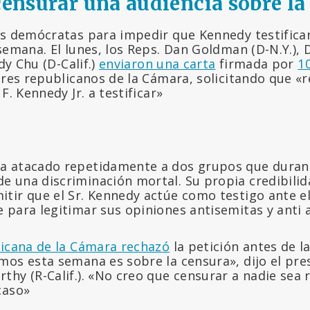
 censurar una audiencia
sobre la
os demócratas para impedir que Kennedy testific
 semana. El lunes, los Reps. Dan Goldman (D-N.Y.)
udy Chu (D-Calif.)
enviaron una carta
firmada por
1
eres republicanos de la Cámara, solicitando que «r
F. Kennedy Jr. a testificar»
 ha atacado repetidamente a dos grupos que dura
de una discriminación mortal. Su propia credibili
mitir que el Sr. Kennedy actúe como testigo ante 
e para legitimar sus opiniones antisemitas y anti a
licana de la Cámara rechazó
la petición antes de la
mos esta semana es sobre la censura», dijo el pre
hy (R-Calif.). «No creo que censurar a nadie sea 
caso»