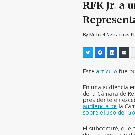
RFK Jr. a 
Represent
By
Michael Nevradakis P
Este
artículo
fue pu
En una audiencia e
de la Cámara de Re
presidente en exced
audiencia de
la Cám
sobre el uso del
Go
El subcomité, que 
declaró que la aud