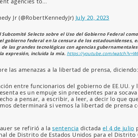
ent agencies to…
nedy Jr (@RobertKennedyJr)
July 20, 2023
el Subcomité Selecto sobre el Uso del Gobierno Federal com
l gobierno federal en la censura de los estadounidenses, e
a de las grandes tecnológicas con agencias gubernamentales
 la expresión, incluida la mía.
https://youtube.com/watch?v=WR
bre las amenazas a la libertad de prensa, diciendo
ación entre funcionarios del gobierno de EE.UU. y 
esenta es un empuje sin precedentes para socava
cho a pensar, a escribir, a leer, a decir lo que q
mos determinará si vemos la libertad de prensa c
auer se refirió a la
sentencia
dictada
el 4 de julio
p
al de Distrito de Estados Unidos para el Distrito