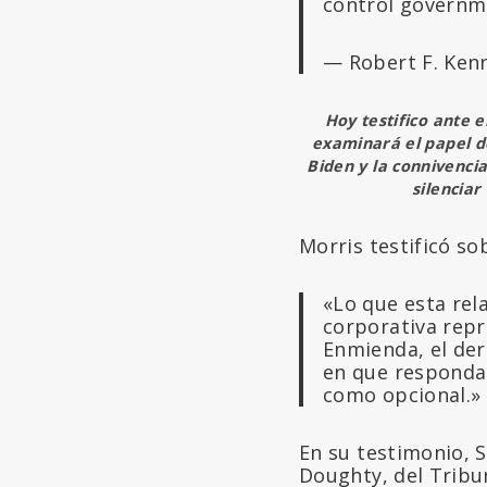
control governm
— Robert F. Ken
Hoy testifico ante 
examinará el papel de
Biden y la connivenci
silenciar
Morris testificó so
«Lo que esta rel
corporativa repr
Enmienda, el dere
en que responda
como opcional.»
En su testimonio, S
Doughty, del Tribun