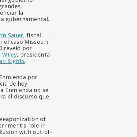
 grandes
enciar la
ra gubernamental.
ohn Sauer
, fiscal
 el caso Missouri
 reveló por
 Wiley
, presidenta
an Rights
.
a Enmienda por
cia de hoy.
era Enmienda no se
ra el discurso que
 Weaponization of
ernment's role in
llusion with out-of-