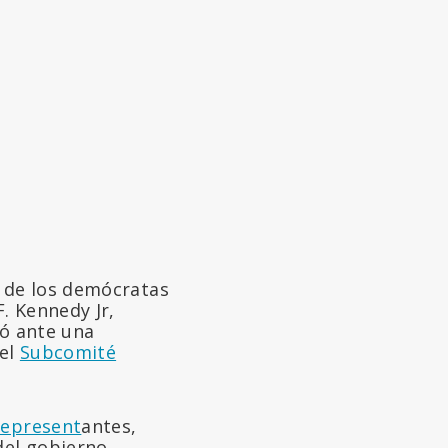
 de los demócratas
. Kennedy Jr,
có ante una
 el
Subcomité
Represent
antes,
del gobierno