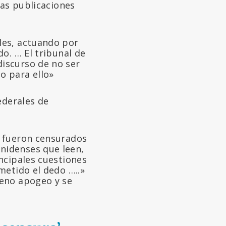
las publicaciones
les, actuando por
do. … El tribunal de
discurso de no ser
o para ello»
ederales de
s fueron censurados
nidenses que leen,
incipales cuestiones
metido el dedo …..»
leno apogeo y se