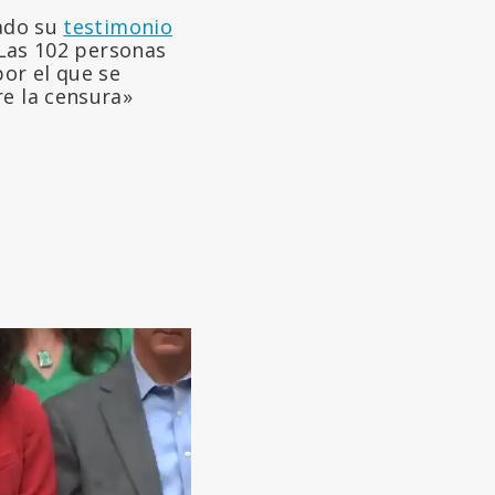
lado su
testimonio
 «Las 102 personas
or el que se
re la censura»