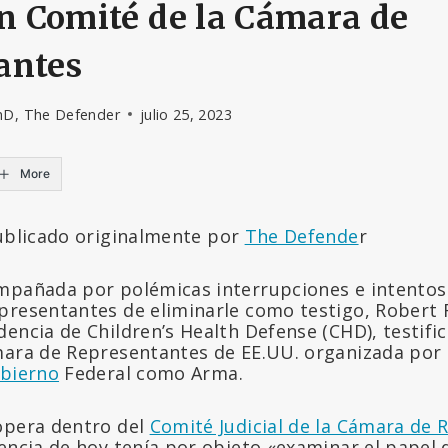
un Comité de la Cámara de
antes
hD, The Defender
julio 25, 2023
More
blicado originalmente por
The Defende
r
mpañada por polémicas interrupciones e intentos
presentantes de eliminarle como testigo, Robert F
encia de Children’s Health Defense (CHD), testifi
ara de Representantes de EE.UU. organizada por
bierno
Federal como Arma.
opera dentro del
Comité Judicial de la Cámara de 
iencia de hoy tenía por objeto «examinar el papel 