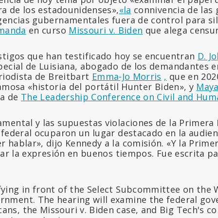
ra de los estadounidenses»,
«la
connivencia de las
encias gubernamentales fuera de control para sil
manda
en curso
Missouri v. Biden
que alega censu
stigos que han testificado hoy se encuentran
D. J
pecial de Luisiana, abogado de los demandantes en
iodista de Breitbart
Emma-Jo Morris
,
que en 2020
amosa «historia del portátil Hunter Biden», y
Maya
va de
The Leadership Conference on Civil and Hum
mental y las supuestas violaciones de la Primer
 federal ocuparon un lugar destacado en la audien
 hablar», dijo Kennedy a la comisión. «Y la Prim
tar la expresión en buenos tiempos. Fue escrita pa
fying in front of the Select Subcommittee on the
rnment. The hearing will examine the federal gov
ans, the Missouri v. Biden case, and Big Tech's co