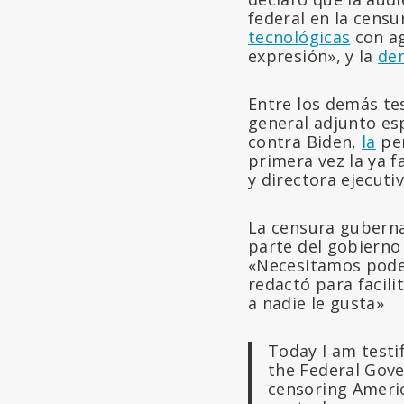
federal en la censu
tecnológicas
con ag
expresión», y la
de
Entre los demás te
general adjunto es
contra Biden,
la
per
primera vez la ya f
y directora ejecuti
La censura guberna
parte del gobierno
«Necesitamos poder
redactó para facili
a nadie le gusta»
Today I am testi
the Federal Gove
censoring Americ