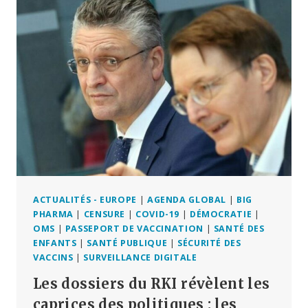
:
« LES
PROTOCOLES
DU
RKI
DOIVENT
CONDUIRE
À
SE
DÉTOURNER
DE
L’OMS
!“
ACTUALITÉS - EUROPE
|
AGENDA GLOBAL
|
BIG
PHARMA
|
CENSURE
|
COVID-19
|
DÉMOCRATIE
|
OMS
|
PASSEPORT DE VACCINATION
|
SANTÉ DES
ENFANTS
|
SANTÉ PUBLIQUE
|
SÉCURITÉ DES
VACCINS
|
SURVEILLANCE DIGITALE
Les dossiers du RKI révèlent les
caprices des politiques : les