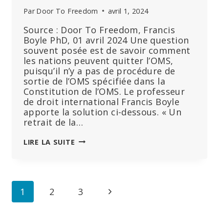
Par
Door To Freedom
avril 1, 2024
Source : Door To Freedom, Francis
Boyle PhD, 01 avril 2024 Une question
souvent posée est de savoir comment
les nations peuvent quitter l’OMS,
puisqu’il n’y a pas de procédure de
sortie de l’OMS spécifiée dans la
Constitution de l’OMS. Le professeur
de droit international Francis Boyle
apporte la solution ci-dessous. « Un
retrait de la…
SORTIE
LIRE LA SUITE
DE
L’ORGANISATION
MONDIALE
DE
Navigation
Page
1
2
3
LA
SANTÉ
de
suivante