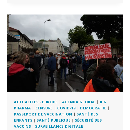
QU’ON
VOUS
A
DIT
SUR
COVID
ÉTAIT
FAUX!
IL
N’Y
A
PAS
EU
DE
PANDÉMIE
!
ACTUALITÉS - EUROPE
|
AGENDA GLOBAL
|
BIG
PHARMA
|
CENSURE
|
COVID-19
|
DÉMOCRATIE
|
PASSEPORT DE VACCINATION
|
SANTÉ DES
ENFANTS
|
SANTÉ PUBLIQUE
|
SÉCURITÉ DES
VACCINS
|
SURVEILLANCE DIGITALE