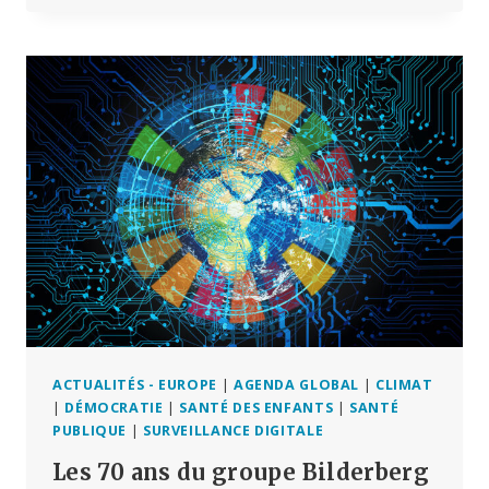
NOUVEAUX
PLANS
DE
SURVEILLANCE
DE
L’UE
ACTUALITÉS - EUROPE
|
AGENDA GLOBAL
|
CLIMAT
|
DÉMOCRATIE
|
SANTÉ DES ENFANTS
|
SANTÉ
PUBLIQUE
|
SURVEILLANCE DIGITALE
Les 70 ans du groupe Bilderberg