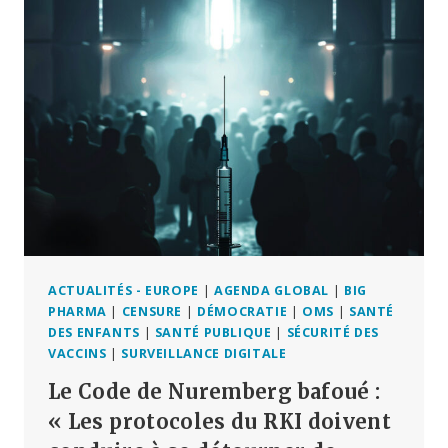
LE
PARLEMENT
FRANÇAIS
ACTUALITÉS - EUROPE
|
AGENDA GLOBAL
|
BIG
PHARMA
|
CENSURE
|
DÉMOCRATIE
|
OMS
|
SANTÉ
DES ENFANTS
|
SANTÉ PUBLIQUE
|
SÉCURITÉ DES
VACCINS
|
SURVEILLANCE DIGITALE
Le Code de Nuremberg bafoué :
« Les protocoles du RKI doivent