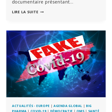
documentaire présentant…
« PLAYING
LIRE LA SUITE
GOD »
–
50
ANS
D’ERREURS
MÉDICALES
AU
ROYAUME-
UNI
–
PREMIÈRE
AUJOURD’HUI
SUR
CHD.TV
ACTUALITÉS - EUROPE
|
AGENDA GLOBAL
|
BIG
PHARMA
|
COVID-19
|
DÉMOCRATIE
|
OMS
|
SANTÉ