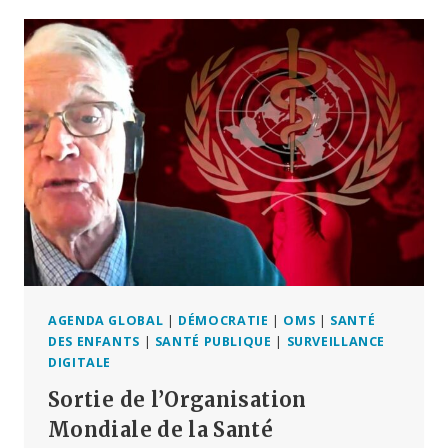
RKI
RÉVÈLENT
LES
CAPRICES
DES
POLITIQUES
:
LES
DEMANDES
DE
CONSÉQUENCES
ET
DE
CHANGEMENT
DANS
LES
AGENDA GLOBAL
|
DÉMOCRATIE
|
OMS
|
SANTÉ
MÉDIAS
DES ENFANTS
|
SANTÉ PUBLIQUE
|
SURVEILLANCE
SE
DIGITALE
MULTIPLIENT.
Sortie de l’Organisation
Mondiale de la Santé