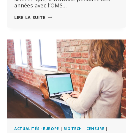
années avec l’OMS…
UNE
LIRE LA SUITE
INITIÉE
DE
L’OMS
PARLE
DE
LA
GUERRE
DE
L’ONU
CONTRE
LA
VIE
ACTUALITÉS - EUROPE
|
BIG TECH
|
CENSURE
|