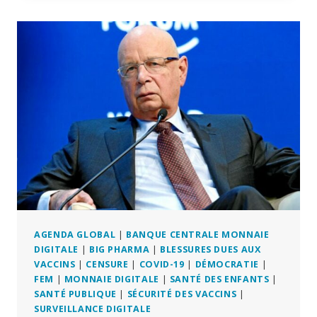
DU
GROUPE
BILDERBERG
:
LES
MONDIALISTES
ONT
DISCUTÉ
DE
L’IA
ET
DE
LA
GUERRE
MODERNE
À
AGENDA GLOBAL
|
BANQUE CENTRALE MONNAIE
MADRID
DIGITALE
|
BIG PHARMA
|
BLESSURES DUES AUX
VACCINS
|
CENSURE
|
COVID-19
|
DÉMOCRATIE
|
FEM
|
MONNAIE DIGITALE
|
SANTÉ DES ENFANTS
|
SANTÉ PUBLIQUE
|
SÉCURITÉ DES VACCINS
|
SURVEILLANCE DIGITALE