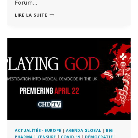
Forum…
KLAUS
LIRE LA SUITE
SCHWAB
QUITTE
SON
POSTE
DE
DIRECTION,
ALORS
QUE
LE
WEF
CHERCHE
À
DEVENIR
LE
LEADER
MONDIAL
DE
LA
ACTUALITÉS - EUROPE
|
AGENDA GLOBAL
|
BIG
« COOPÉRATION »
PHARMA
|
CENSURE
|
COVID-19
|
DÉMOCRATIE
|