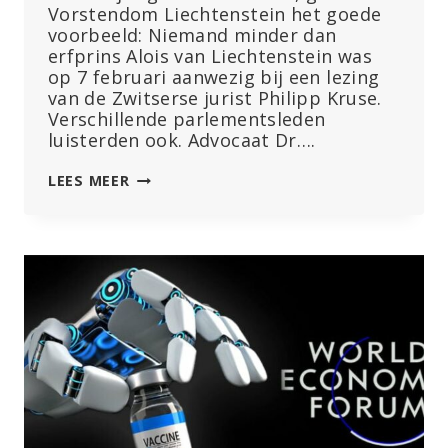
Vorstendom Liechtenstein het goede
voorbeeld: Niemand minder dan
erfprins Alois van Liechtenstein was
op 7 februari aanwezig bij een lezing
van de Zwitserse jurist Philipp Kruse.
Verschillende parlementsleden
luisterden ook. Advocaat Dr….
HET
LEES MEER
GOEDE
VOORBEELD
GEVEN:
VORSTENDOM
LIECHTENSTEIN
BEKIJKT
DE
WHO-
OVEREENKOMST
KRITISCH