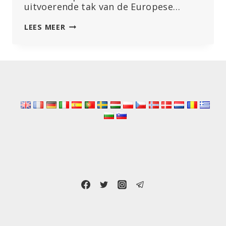
uitvoerende tak van de Europese…
“DOODVONNIS
LEES MEER
VOOR
MILJOENEN”:
WHO
EN
EU
LANCEREN
NIEUW
INITIATIEF
VOOR
WERELDWIJD
VACCINPASPOORT