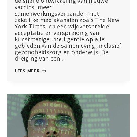
de snelle ontwikkeling van nieuwe
vaccins, meer
samenwerkingsverbanden met
zakelijke mediakanalen zoals The New
York Times, en een wijdverspreide
acceptatie en verspreiding van
kunstmatige intelligentie op alle
gebieden van de samenleving, inclusief
gezondheidszorg en onderwijs. De
dreiging van een…
WEF-
LEES MEER
OVERZICHT:
DIGITALE
ID’S
KUNNEN
DE
NIET-
GEVACCINEERDEN
OPSPOREN,
AI
KAN