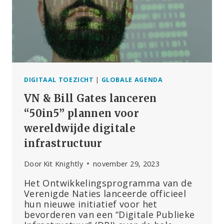
DE
ONTWIKKELING
VAN
NIEUWE
VACCINS
VERSNELLEN
DIGITAAL TOEZICHT
|
GLOBALE AGENDA
VN & Bill Gates lanceren
“50in5” plannen voor
wereldwijde digitale
infrastructuur
Door
Kit Knightly
november 29, 2023
Het Ontwikkelingsprogramma van de
Verenigde Naties lanceerde officieel
hun nieuwe initiatief voor het
bevorderen van een “Digitale Publieke