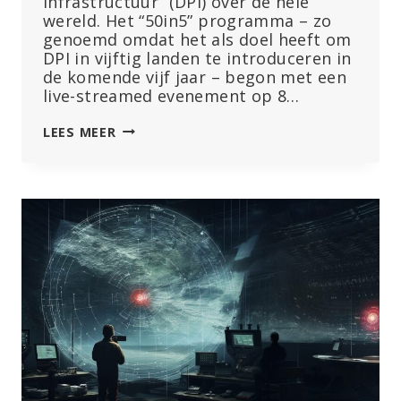
Infrastructuur” (DPI) over de hele
wereld. Het “50in5” programma – zo
genoemd omdat het als doel heeft om
DPI in vijftig landen te introduceren in
de komende vijf jaar – begon met een
live-streamed evenement op 8…
VN
LEES MEER
&
BILL
GATES
LANCEREN
“50IN5”
PLANNEN
VOOR
WERELDWIJDE
DIGITALE
INFRASTRUCTUUR