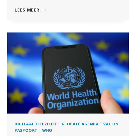
PILOTS
LEES MEER
MET
EUROPESE
DIGITALE
IDENTITEIT
WORDEN
ONDER
DE
RADAR
UITGEROLD
DIGITAAL TOEZICHT
|
GLOBALE AGENDA
|
VACCIN
PASPOORT
|
WHO