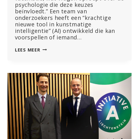
psychologie die deze keuzes
beïnvloedt.” Een team van
onderzoekers heeft een “krachtige
nieuwe tool in kunstmatige
intelligentie” (AI) ontwikkeld die kan
voorspellen of iemand…
HET
LEES MEER
HELE
VERHAAL
RIEKT
NAAR
EEN
BRAVE
NEW
WORLD:
NIEUWE
AI-
TOOL
VOORSPELT
WIE