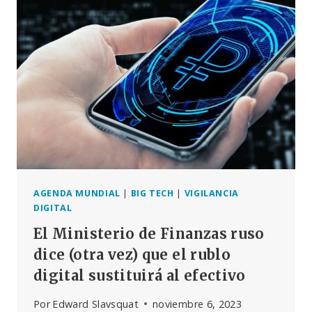
TODOS
LOS
CIUDADANOS
DEL
MUNDO
SE
HACE
REALIDAD
AGENDA MUNDIAL
|
BIG TECH
|
VIGILANCIA
DIGITAL
El Ministerio de Finanzas ruso
dice (otra vez) que el rublo
digital sustituirá al efectivo
Por
Edward Slavsquat
noviembre 6, 2023