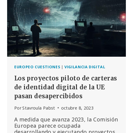
LA
FISCALÍA
ALEMANA
TRAS
DECIR
LA
VERDAD
ANTE
EL
PODER
EUROPEO CUESTIONES
|
VIGILANCIA DIGITAL
Los proyectos piloto de carteras
de identidad digital de la UE
pasan desapercibidos
Por
Stavroula Pabst
octubre 8, 2023
A medida que avanza 2023, la Comisión
Europea parece ocupada
desarrollando y ejecutando proyectos