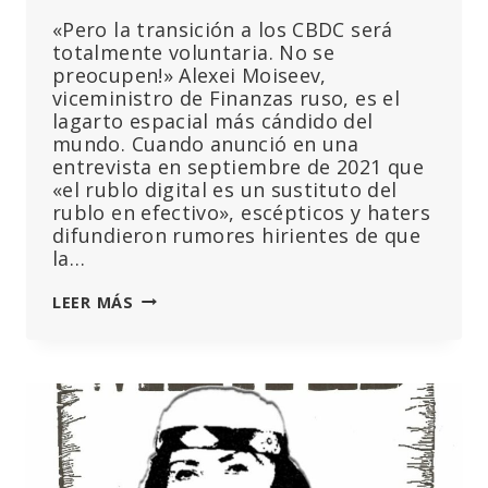
«Pero la transición a los CBDC será
totalmente voluntaria. No se
preocupen!» Alexei Moiseev,
viceministro de Finanzas ruso, es el
lagarto espacial más cándido del
mundo. Cuando anunció en una
entrevista en septiembre de 2021 que
«el rublo digital es un sustituto del
rublo en efectivo», escépticos y haters
difundieron rumores hirientes de que
la…
EL
LEER MÁS
MINISTERIO
DE
FINANZAS
RUSO
DICE
(OTRA
VEZ)
QUE