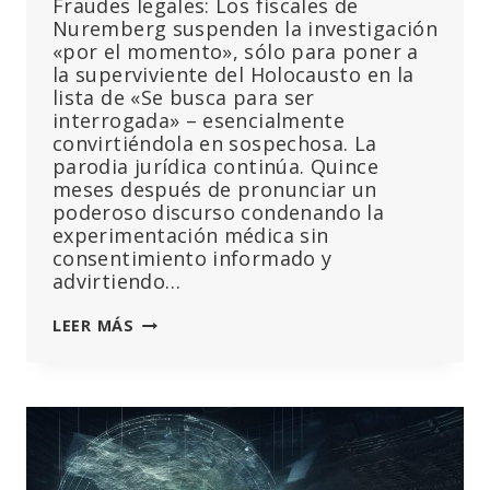
Fraudes legales: Los fiscales de
Nuremberg suspenden la investigación
«por el momento», sólo para poner a
la superviviente del Holocausto en la
lista de «Se busca para ser
interrogada» – esencialmente
convirtiéndola en sospechosa. La
parodia jurídica continúa. Quince
meses después de pronunciar un
poderoso discurso condenando la
experimentación médica sin
consentimiento informado y
advirtiendo…
VERA
LEER MÁS
SHARAV,
SUPERVIVIENTE
DE
LA
SHOA,
«BUSCADA»
POR