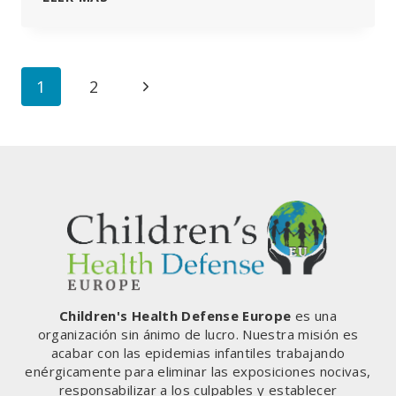
COMISIÓN
EUROPEA
Y
LA
Navegación
Siguiente
1
2
OMS
LANZAN
de
página
UNA
INICIATIVA
Página
HISTÓRICA
SOBRE
LA
ESCLAVITUD
DIGITAL
PARA
CENTRALIZAR
E
INSTITUCIONALIZAR
Children's Health Defense Europe
es una
LA
organización sin ánimo de lucro. Nuestra misión es
IDOLATRÍA
acabar con las epidemias infantiles trabajando
TECNOCRÁTICA
enérgicamente para eliminar las exposiciones nocivas,
MUNDIAL.
responsabilizar a los culpables y establecer