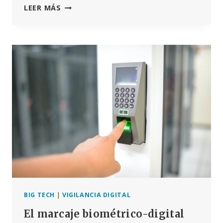
AURICULARES
LEER MÁS
CON
INTELIGENCIA
ARTIFICIAL
PARA
NIÑOS
AUTISTAS:
¿UNA
TERAPIA
PROMETEDORA
O
UNA
APUESTA
ARRIESGADA?
BIG TECH
|
VIGILANCIA DIGITAL
El marcaje biométrico-digital