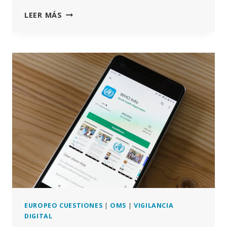
LA
LEER MÁS
CÁMARA
DE
REPRESENTANTES
DE
EE.UU.
PRESENTA
UN
PROYECTO
DE
LEY
PARA
DESFINANCIAR
LA
OMS,
EL
FEM
Y
LOS
EUROPEO CUESTIONES
|
OMS
|
VIGILANCIA
PROGRAMAS
DIGITAL
DE