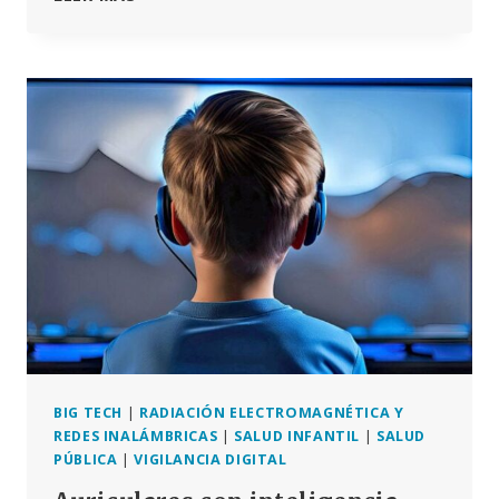
DE
LA
ORGANIZACIÓN
MUNDIAL
DE
LA
SALUD
BIG TECH
|
RADIACIÓN ELECTROMAGNÉTICA Y
REDES INALÁMBRICAS
|
SALUD INFANTIL
|
SALUD
PÚBLICA
|
VIGILANCIA DIGITAL