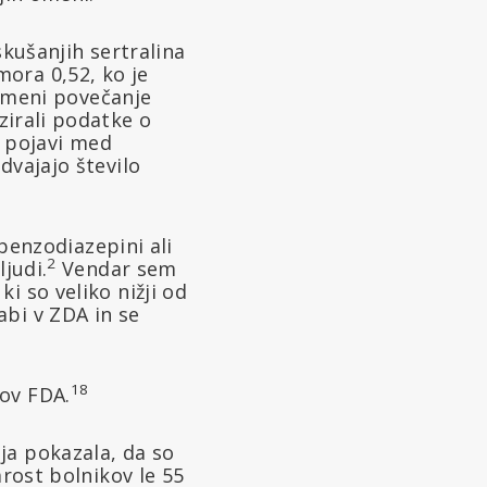
skušanjih sertralina
ora 0,52, ko je
pomeni povečanje
zirali podatke o
e pojavi med
dvajajo število
 benzodiazepini ali
2
judi.
Vendar sem
i so veliko nižji od
abi v ZDA in se
18
ov FDA.
ja pokazala, da so
arost bolnikov le 55