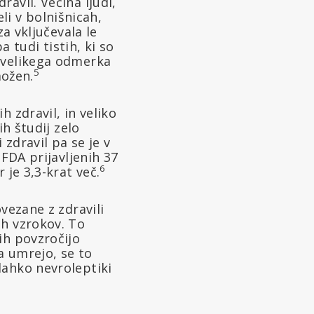
avil. Večina ljudi,
eli v bolnišnicah,
a vključevala le
a tudi tistih, ki so
revelikega odmerka
5
možen.
 zdravil, in veliko
ih študij zelo
 zdravil pa se je v
 FDA prijavljenih 37
6
 je 3,3-krat več.
vezane z zdravili
ih vzrokov. To
ih povzročijo
a umrejo, se to
lahko nevroleptiki