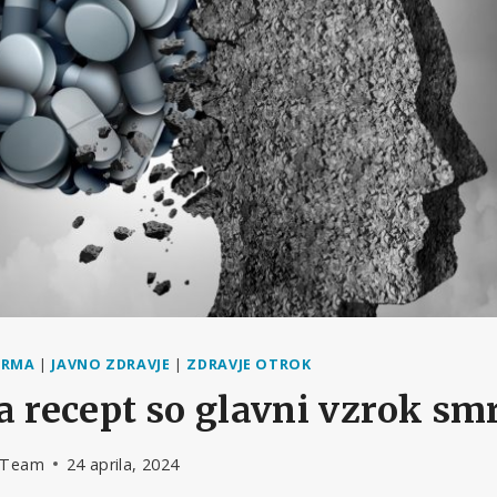
ARMA
|
JAVNO ZDRAVJE
|
ZDRAVJE OTROK
a recept so glavni vzrok smr
l Team
24 aprila, 2024