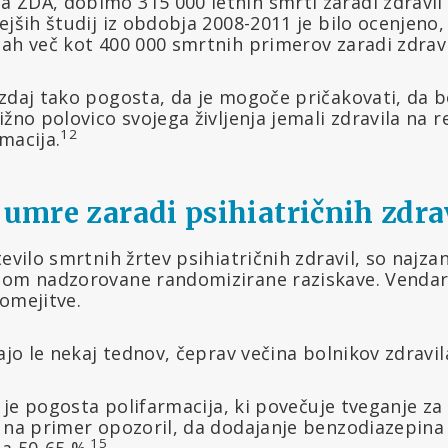
 ZDA, dobimo 315 000 letnih smrti zaradi zdravil 
ejših študij iz obdobja 2008-2011 je bilo ocenjeno, 
ah več kot 400 000 smrtnih primerov zaradi zdravi
 zdaj tako pogosta, da je mogoče pričakovati, da 
ižno polovico svojega življenja jemali zdravila na r
12
macija.
 umre zaradi psihiatričnih zdra
evilo smrtnih žrtev psihiatričnih zdravil, so najzane
ebom nadzorovane randomizirane raziskave. Vend
omejitve.
ajo le nekaj tednov, čeprav večina bolnikov zdravila
ji je pogosta polifarmacija, ki povečuje tveganje za
e na primer opozoril, da dodajanje benzodiazepina
15
a 50-65 %.