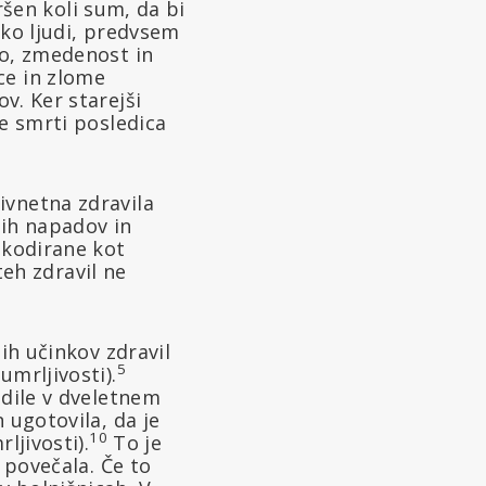
kršen koli sum, da bi
liko ljudi, predvsem
jo, zmedenost in
ce in zlome
v. Ker starejši
ne smrti posledica
ivnetna zdravila
ih napadov in
 kodirane kot
teh zdravil ne
ih učinkov zdravil
5
umrljivosti).
odile v dveletnem
 ugotovila, da je
10
ljivosti).
To je
 povečala. Če to