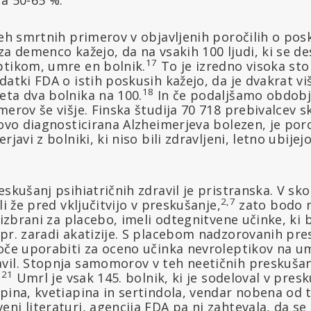
seh smrtnih primerov v objavljenih poročilih o pos
za demenco kažejo, da na vsakih 100 ljudi, ki se d
17
ptikom, umre en bolnik.
To je izredno visoka sto
datki FDA o istih poskusih kažejo, da je dvakrat viš
18
eta dva bolnika na 100.
In če podaljšamo obdobj
merov še višje. Finska študija 70 718 prebivalcev s
novo diagnosticirana Alzheimerjeva bolezen, je por
rjavi z bolniki, ki niso bili zdravljeni, letno ubijej
eskušanj psihiatričnih zdravil je pristranska. V sk
2,7
li že pred vključitvijo v preskušanje,
zato bodo n
o izbrani za placebo, imeli odtegnitvene učinke, ki
pr. zaradi akatizije. S placebom nadzorovanih pre
oče uporabiti za oceno učinka nevroleptikov na um
il. Stopnja samomorov v teh neetičnih preskušanji
,21
Umrl je vsak 145. bolnik, ki je sodeloval v pres
pina, kvetiapina in sertindola, vendar nobena od t
ni literaturi, agencija FDA pa ni zahtevala, da se 