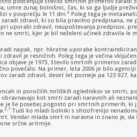
tno podcenjuje število smrtnih primerov zaradi zdr
ila, umre zunaj bolnišnic, čas, ki so ga ljudje preživ
5
izi v povprečju le 11 dni.
Poleg tega je metaanaliz
 zaradi zdravil, ki so bila pravilno predpisana, ne p
 pri uporabi zdravil, neupoštevanja predpisov, p
 in ne smrti, kjer je bil neželeni učinek zdravila le 
aradi napak, npr. hkratne uporabe kontraindiciranih
zdravil je resničnih. Poleg tega je večina vključen
ica objave je 1973, število smrtnih primerov zaradi
čno povečalo. Na primer, leta 2006 je bilo agenciji
v zaradi zdravil, deset let pozneje pa 123 927, kar
encah in poročilih mrliških oglednikov se smrti, po
 obravnavajo kot smrti zaradi naravnih ali neznan
 je še posebej pogosto pri smrtnih primerih, ki j
2,7
a.
Tudi ko mladi bolniki s shizofrenijo nenadom
rt. Vendar mlada smrt ni naravna in znano je, da 
sne srčne aritmije.