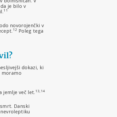
v bolnišnicah. V
da je bilo v
11
l.
bodo novorojenčki v
12
ecept.
Poleg tega
vil?
sljivejši dokazi, ki
ar moramo
13,14
 jemlje več let.
 smrt. Danski
 nevroleptiku