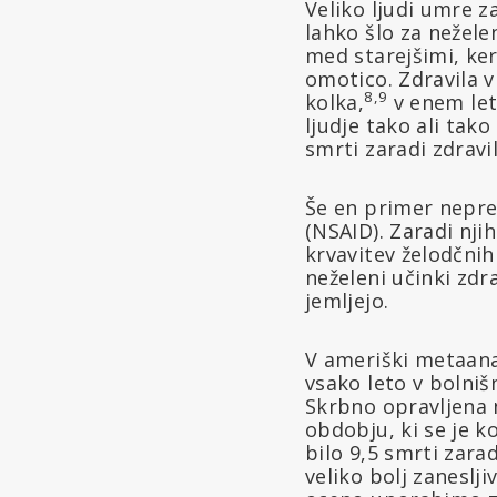
Veliko ljudi umre za
lahko šlo za neželen
med starejšimi, ker
omotico. Zdravila 
8,9
kolka,
v enem let
ljudje tako ali tak
smrti zaradi zdravil
Še en primer nepre
(NSAID). Zaradi njih
krvavitev želodčnih
neželeni učinki zdra
jemljejo.
V ameriški metaanal
vsako leto v bolniš
Skrbno opravljena n
obdobju, ki se je k
bilo 9,5 smrti zara
veliko bolj zaneslj