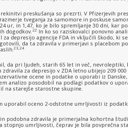
rekinitvi preskušanja so prezrti. V Pfizerjevih pre
lo razmerje tveganja za samomore in poskuse samom
 24 ur, in 1,47, ko je bilo spremljanje 30 dni, kar 
22
ih dogodkov.
In ko so raziskovalci ponovno anali
l za depresijo agencije FDA in vključili škodo, ki s
otovili, da ta zdravila v primerjavi s placebom po
23,24
slih.
, da pri ljudeh, starih 65 let in več, nevroleptiki,
 zdravila za depresijo v ZDA letno ubijejo 209 000 l
zervativne ocene in podatke o uporabi iz Danske, k
 sem analizo posodobil na podlagi podatkov o upor
l na starejše starostne skupine.
m uporabil oceno 2-odstotne umrljivosti iz podatk
in podobna zdravila je primerjalna kohortna študi
la stopnjo umrljivosti, čeprav je bila povprečna st