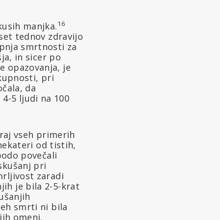
16
kusih manjka.
eset tednov zdravijo
pnja smrtnosti za
ja, in sicer po
e opazovanja, je
kupnosti, pri
očala, da
o 4-5 ljudi na 100
oraj vseh primerih
ekateri od tistih,
 bodo povečali
skušanj pri
rljivost zaradi
h je bila 2-5-krat
kušanjih
eh smrti ni bila
jih omeni.