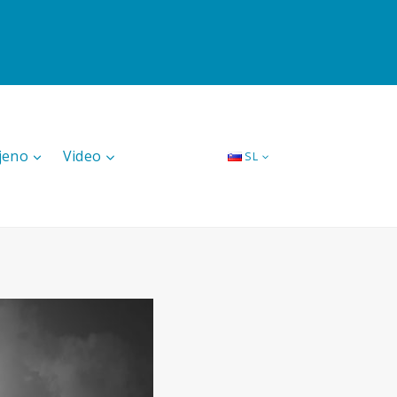
jeno
Video
SL