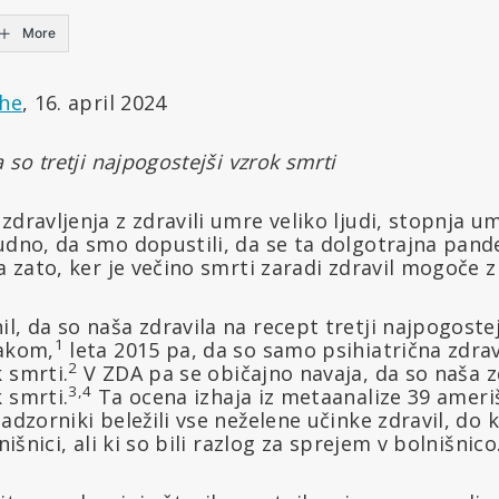
More
che
, 16. april 2024
a so tretji najpogostejši vzrok smrti
zdravljenja z zdravili umre veliko ljudi, stopnja um
udno, da smo dopustili, da se ta dolgotrajna pand
pa zato, ker je večino smrti zaradi zdravil mogoče z
l, da so naša zdravila na recept tretji najpogostej
1
rakom,
leta 2015 pa, da so samo psihiatrična zdravi
2
 smrti.
V ZDA pa se običajno navaja, da so naša zd
3,4
 smrti.
Ta ocena izhaja iz metaanalize 39 amerišk
adzorniki beležili vse neželene učinke zdravil, do k
nišnici, ali ki so bili razlog za sprejem v bolnišnico