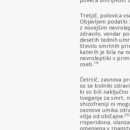
Tretjič, polovica v
Objavljeni podatki 
z novejšim nevrole
zdravilo, vendar po
desetih tednih umr
število smrtnih pri
katerih je bila na 
nevroleptiki v prime
19
oseb.
Četrtič, zasnova pr
so se bolniki zdravi
ki so bili naključn
tveganje za smrt, n
shizofreniji ni mog
zasnove umika zdrav
20
višja od običajne.
risperidona, olanza
omenjena v znanstve