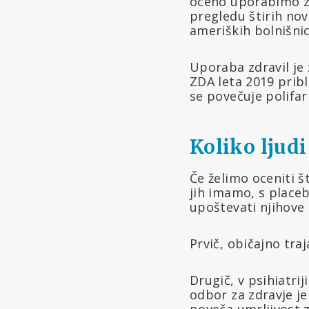
oceno uporabimo za
pregledu štirih nov
ameriških bolnišnic
Uporaba zdravil je
ZDA leta 2019 pribl
se povečuje polifar
Koliko ljudi
Če želimo oceniti št
jih imamo, s plac
upoštevati njihove 
Prvič, običajno traj
Drugič, v psihiatri
odbor za zdravje j
poveča umrljivost z