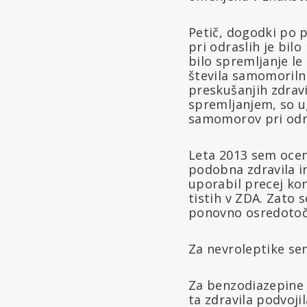
Petič, dogodki po p
pri odraslih je bi
bilo spremljanje le
števila samomoriln
preskušanjih zdravi
spremljanjem, so ug
samomorov pri odra
Leta 2013 sem ocenil
podobna zdravila in
uporabil precej kon
tistih v ZDA. Zato
ponovno osredotoči
Za nevroleptike se
Za benzodiazepine 
ta zdravila podvoji