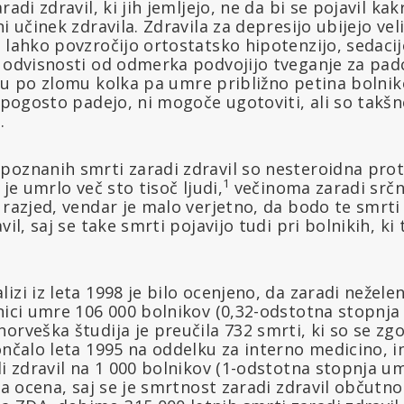
radi zdravil, ki jih jemljejo, ne da bi se pojavil ka
i učinek zdravila. Zdravila za depresijo ubijejo ve
 lahko povzročijo ortostatsko hipotenzijo, sedaci
v odvisnosti od odmerka podvojijo tveganje za pad
u po zlomu kolka pa umre približno petina bolniko
o pogosto padejo, ni mogoče ugotoviti, ali so takš
.
poznanih smrti zaradi zdravil so nesteroidna prot
1
 je umrlo več sto tisoč ljudi,
večinoma zaradi srčn
 razjed, vendar je malo verjetno, da bodo te smrti
vil, saj se take smrti pojavijo tudi pri bolnikih, ki 
izi iz leta 1998 je bilo ocenjeno, da zaradi neželen
nici umre 106 000 bolnikov (0,32-odstotna stopnja 
orveška študija je preučila 732 smrti, ki so se zg
ončalo leta 1995 na oddelku za interno medicino, in
di zdravil na 1 000 bolnikov (1-odstotna stopnja umr
iva ocena, saj se je smrtnost zaradi zdravil občutno