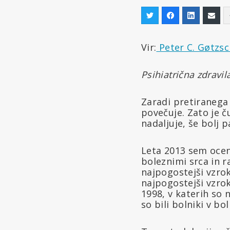
Vir:
Peter C. Gøtzs
Psihiatrična zdravil
Zaradi pretiranega 
povečuje. Zato je č
nadaljuje, še bolj 
Leta 2013 sem oceni
boleznimi srca in 
najpogostejši vzrok
najpogostejši vzrok
1998, v katerih so n
so bili bolniki v bol