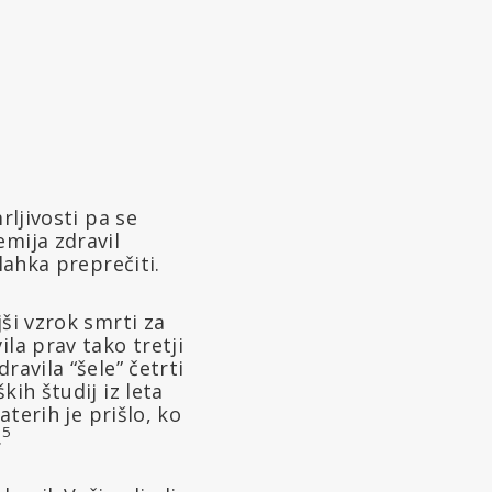
rljivosti pa se
emija zdravil
lahka preprečiti.
ši vzrok smrti za
la prav tako tretji
ravila “šele” četrti
ih študij iz leta
aterih je prišlo, ko
5
.