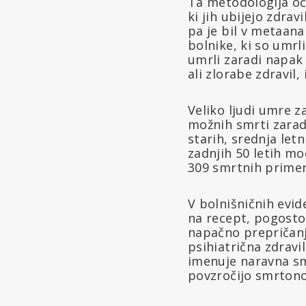
Ta metodologija oči
ki jih ubijejo zdrav
pa je bil v metaanal
bolnike, ki so umrli
umrli zaradi napak
ali zlorabe zdravil,
Veliko ljudi umre z
možnih smrti zaradi 
starih, srednja letn
zadnjih 50 letih mo
309 smrtnih primero
V bolnišničnih evid
na recept, pogosto
napačno prepričanje
psihiatrična zdravil
imenuje naravna sm
povzročijo smrtono