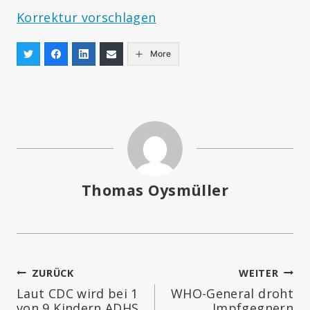
Korrektur vorschlagen
More
Thomas Oysmüller
Beitragsnavigation
ZURÜCK
WEITER
Laut CDC wird bei 1
WHO-General droht
von 9 Kindern ADHS
Impfgegnern