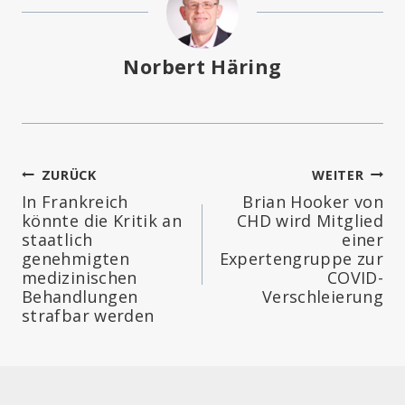
Norbert Häring
Beitragsnavigation
ZURÜCK
WEITER
In Frankreich
Brian Hooker von
könnte die Kritik an
CHD wird Mitglied
staatlich
einer
genehmigten
Expertengruppe zur
medizinischen
COVID-
Behandlungen
Verschleierung
strafbar werden