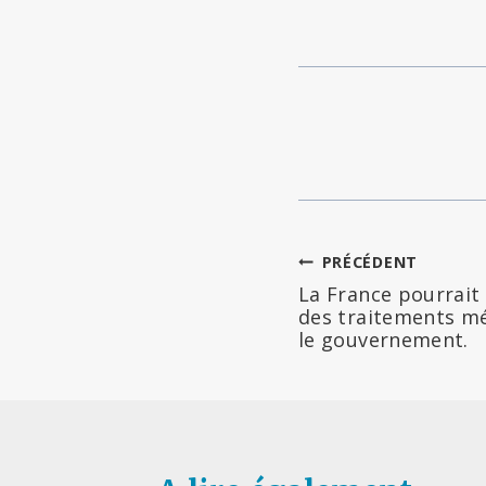
Navigation
PRÉCÉDENT
La France pourrait 
de
des traitements m
le gouvernement.
l’article