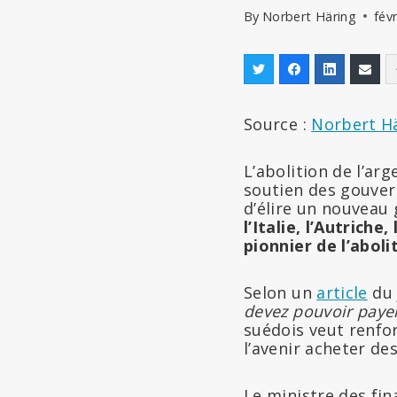
By
Norbert Häring
fév
Source :
Norbert H
L’abolition de l’arg
soutien des gouver
d’élire un nouveau
l’Italie, l’Autrich
pionnier de l’aboli
Selon un
article
du 
devez pouvoir payer
suédois veut renfor
l’avenir acheter de
Le ministre des fin