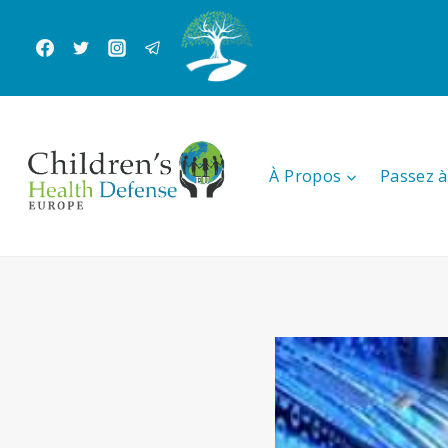
Aller
au
contenu
À Propos
Passez à 