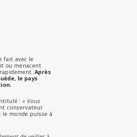
e fait avec le
ent ou menacent
 rapidement.
Après
Suède, le pays
tion.
ntitulé :
« Vous
nt conservateur
ut le monde puisse à
llement de veiller à