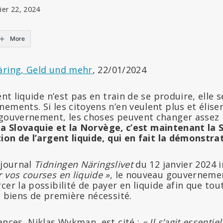
rier 22, 2024
More
äring, Geld und mehr
, 22/01/2024
ent liquide n’est pas en train de se produire, elle s
nements. Si les citoyens n’en veulent plus et élis
 gouvernement, les choses peuvent changer assez
e, la Slovaquie et la Norvège, c’est maintenant la 
tion de l’argent liquide, qui en fait la démonstra
journal
Tidningen Näringslivet
du 12 janvier 2024 i
 vos courses en liquide »
, le nouveau gouverneme
cer la possibilité de payer en liquide afin que to
s biens de première nécessité.
ances, Niklas Wykman, est cité :
« Il s’agit essentie