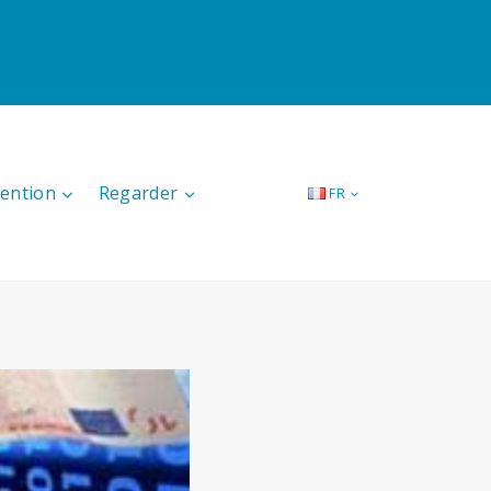
tention
Regarder
FR