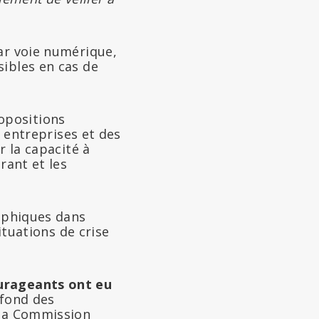
ar voie numérique,
sibles en cas de
opositions
s entreprises et des
r la capacité à
rant et les
raphiques dans
ituations de crise
ourageants ont eu
afond des
 la Commission