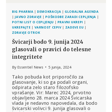
BIG PHARMA
|
DEMOKRACIJA
|
GLOBALNA AGENDA
|
JAVNO ZDRAVJE
|
POŠKODBE ZARADI CEPLJENJA
|
POTNI LIST O CEPLJENJU
|
PRAVNI UKREPI
|
UKREPAJTE
|
VARNOST CEPIV
|
ZADEVE EU
|
ZDRAVJE OTROK
Švicarji bodo 9. junija 2024
glasovali o pravici do telesne
integritete
By
Essentiel News
5 junija, 2024
Tako pobuda kot priporočilo za
glasovanje, ki so ga podali organi,
odpirata zelo staro filozofsko
vprašanje. Vir: Marec 2024, prvotno
objavljeno 28. marca 2024 Švicarska
vlada je nedavno napovedala, da bodo
švicarski volivci 9. junija glasovali o