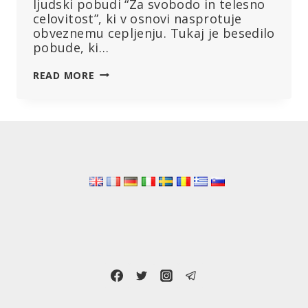
ljudski pobudi “Za svobodo in telesno
celovitost”, ki v osnovi nasprotuje
obveznemu cepljenju. Tukaj je besedilo
pobude, ki…
ŠVICARJI
READ MORE
BODO
9.
JUNIJA
2024
GLASOVALI
O
PRAVICI
DO
TELESNE
INTEGRITETE