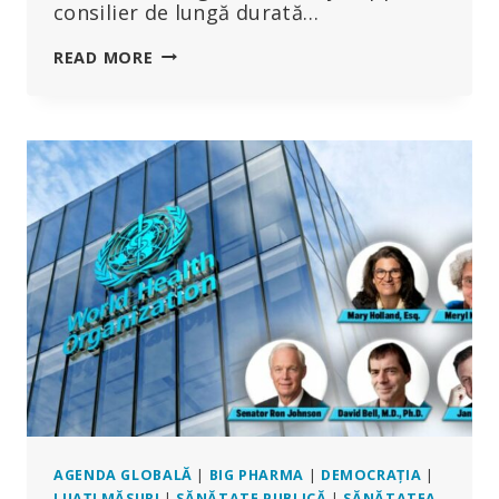
consilier de lungă durată…
UN
READ MORE
CONSILIER
AL
LUI
FAUCI
S-
A
LĂUDAT
CĂ
POATE
„FACE
SĂ
DISPARĂ”
E-
MAILURI
–
INCLUSIV
„ARME
FUMEGÂNDE”
AGENDA GLOBALĂ
|
BIG PHARMA
|
DEMOCRAȚIA
|
LUAȚI MĂSURI
|
SĂNĂTATE PUBLICĂ
|
SĂNĂTATEA