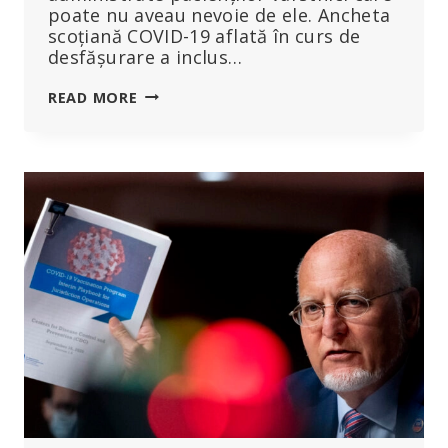
poate nu aveau nevoie de ele. Ancheta
scoțiană COVID-19 aflată în curs de
desfășurare a inclus…
COMBINAȚIE
READ MORE
MORTALĂ
DE
MEDICAMENTE
FOLOSITĂ
PENTRU
TRATAREA
PACIENȚILOR
VÂRSTNICI
CU
COVID
ÎN
SCOȚIA