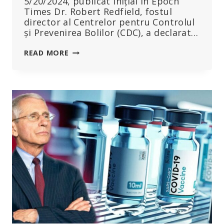
5/20/2024, publicat inițial în Epoch
Times Dr. Robert Redfield, fostul
director al Centrelor pentru Controlul
și Prevenirea Bolilor (CDC), a declarat…
FOSTUL
READ MORE
DIRECTOR
AL
CDC
SPUNE
CĂ
A
SOSIT
MOMENTUL
SĂ
SE
RECUNOASCĂ
„EFECTELE
SECUNDARE
SEMNIFICATIVE”
ALE
VACCINURILOR