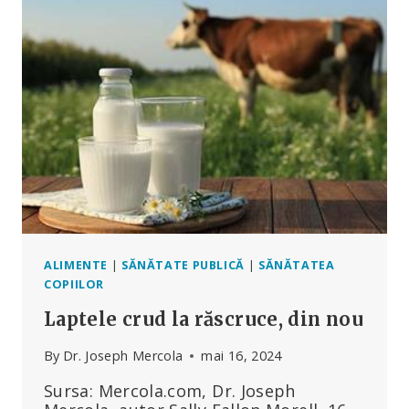
&
CO
FINANȚEAZĂ
UN
STARTUP
PENTRU
„VACCINAREA
ÎMPOTRIVA
PÂRȚURILOR
DE
VACĂ”
ALIMENTE
|
SĂNĂTATE PUBLICĂ
|
SĂNĂTATEA
COPIILOR
Laptele crud la răscruce, din nou
By
Dr. Joseph Mercola
mai 16, 2024
Sursa: Mercola.com, Dr. Joseph