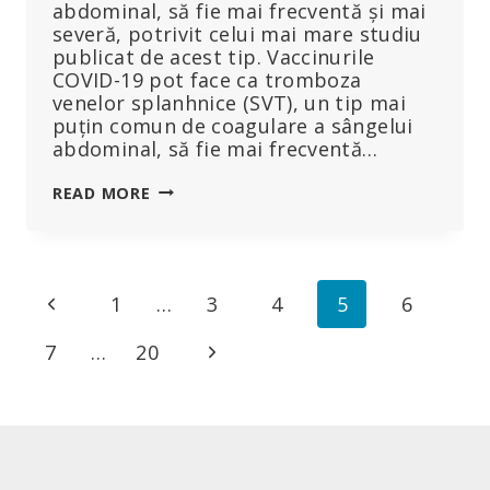
abdominal, să fie mai frecventă și mai
severă, potrivit celui mai mare studiu
publicat de acest tip. Vaccinurile
COVID-19 pot face ca tromboza
venelor splanhnice (SVT), un tip mai
puțin comun de coagulare a sângelui
abdominal, să fie mai frecventă…
VACCINURILE
READ MORE
COVID
SUNT
LEGATE
DE
Page
Previous
1
…
3
4
5
6
CHEAGURI
DE
navigation
Page
Next
7
…
20
SÂNGE
ABDOMINALE
Page
MAI
FRECVENTE
ȘI
POTENȚIAL
MORTALE