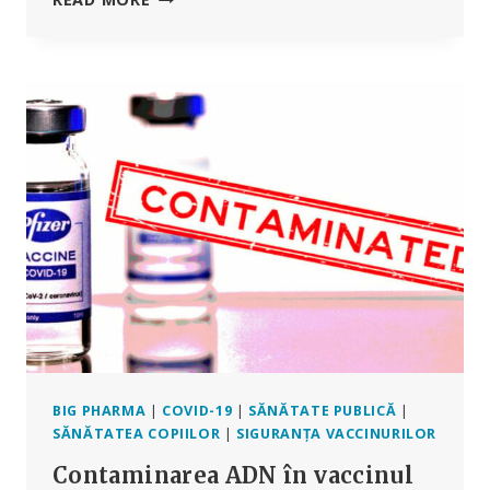
CONVOACĂ
EXPERȚI
PENTRU
A
ANALIZA
PLANURILE
OMS
PENTRU
UN
„COMPLEX
INDUSTRIAL
PANDEMIC”
BIG PHARMA
|
COVID-19
|
SĂNĂTATE PUBLICĂ
|
SĂNĂTATEA COPIILOR
|
SIGURANȚA VACCINURILOR
Contaminarea ADN în vaccinul