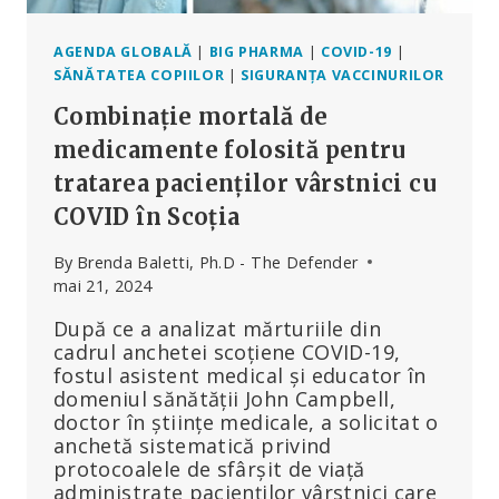
AGENDA GLOBALĂ
|
BIG PHARMA
|
COVID-19
|
SĂNĂTATEA COPIILOR
|
SIGURANȚA VACCINURILOR
Combinație mortală de
medicamente folosită pentru
tratarea pacienților vârstnici cu
COVID în Scoția
By
Brenda Baletti, Ph.D - The Defender
mai 21, 2024
După ce a analizat mărturiile din
cadrul anchetei scoțiene COVID-19,
fostul asistent medical și educator în
domeniul sănătății John Campbell,
doctor în științe medicale, a solicitat o
anchetă sistematică privind
protocoalele de sfârșit de viață
administrate pacienților vârstnici care