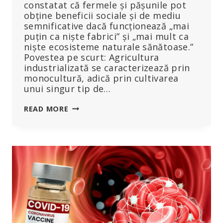
constatat că fermele și pășunile pot
obține beneficii sociale și de mediu
semnificative dacă funcționează „mai
puțin ca niște fabrici” și „mai mult ca
niște ecosisteme naturale sănătoase.”
Povestea pe scurt: Agricultura
industrializată se caracterizează prin
monocultură, adică prin cultivarea
unui singur tip de…
„RENUNȚAREA
READ MORE
LA
MONOCULTURĂ
ȘI
GÂNDIREA
INDUSTRIALĂ”:
UN
STUDIU
ARATĂ
CĂ
O
AGRICULTURĂ