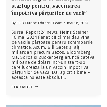
startup pentru „vaccinarea
împotriva pârțurilor de vacă”
By
CHD Europe Editorial Team
mai 16, 2024
Sursa: Report24.news, Heinz Steiner,
16 mai 2024 Fanaticii climei dau vina
pe vacile pârțoase pentru schimbările
climatice. Acum, Bill Gates și alți
miliardari precum Bezos, Bloomberg,
Ma, Soros și Zuckerberg aruncă câteva
milioane de dolari într-un start-up
care lucrează la un vaccin împotriva
pârțurilor de vacă. Da, ați citit bine –
aceasta nu este absolut…
FĂRĂ
READ MORE
GLUMĂ:
GATES,
SOROS,
ZUCKERBERG