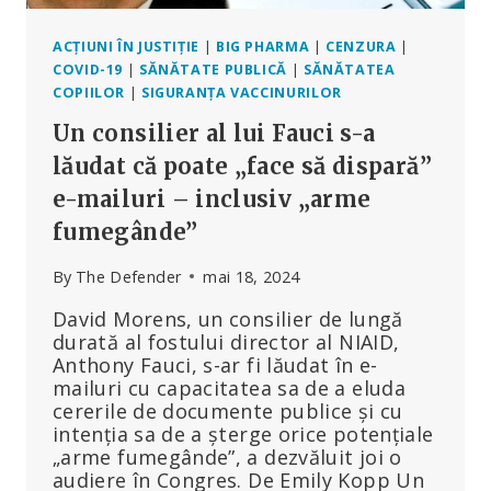
LA
ÎNCEPUT
DESPRE
ACȚIUNI ÎN JUSTIȚIE
|
BIG PHARMA
|
CENZURA
|
RĂNIRI
COVID-19
|
SĂNĂTATE PUBLICĂ
|
SĂNĂTATEA
ȘI
COPIILOR
|
SIGURANȚA VACCINURILOR
DECESE
Un consilier al lui Fauci s-a
DUPĂ
VACCINUL
lăudat că poate „face să dispară”
COVID
e-mailuri – inclusiv „arme
fumegânde”
By
The Defender
mai 18, 2024
David Morens, un consilier de lungă
durată al fostului director al NIAID,
Anthony Fauci, s-ar fi lăudat în e-
mailuri cu capacitatea sa de a eluda
cererile de documente publice și cu
intenția sa de a șterge orice potențiale
„arme fumegânde”, a dezvăluit joi o
audiere în Congres. De Emily Kopp Un