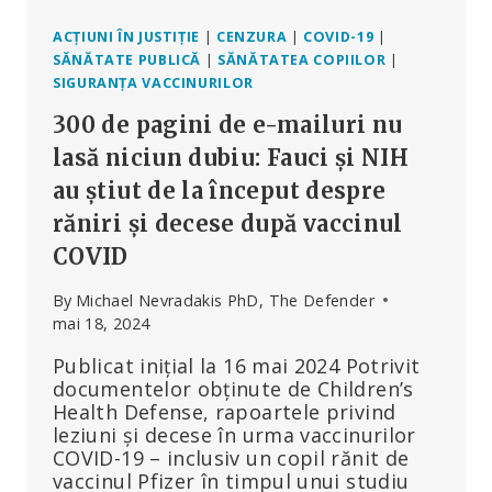
COVID-
19
ACȚIUNI ÎN JUSTIȚIE
|
CENZURA
|
COVID-19
|
SĂNĂTATE PUBLICĂ
|
SĂNĂTATEA COPIILOR
|
SIGURANȚA VACCINURILOR
300 de pagini de e-mailuri nu
lasă niciun dubiu: Fauci și NIH
au știut de la început despre
răniri și decese după vaccinul
COVID
By
Michael Nevradakis PhD, The Defender
mai 18, 2024
Publicat inițial la 16 mai 2024 Potrivit
documentelor obținute de Children’s
Health Defense, rapoartele privind
leziuni și decese în urma vaccinurilor
COVID-19 – inclusiv un copil rănit de
vaccinul Pfizer în timpul unui studiu