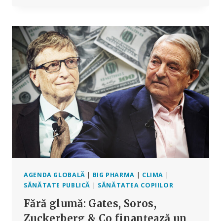
ÎN
VACCINUL
PFIZER
COVID
A
DEPĂȘIT
DE
500
DE
ORI
NIVELUL
ADMISIBIL,
POTRIVIT
UNUI
STUDIU
AGENDA GLOBALĂ
|
BIG PHARMA
|
CLIMA
|
SĂNĂTATE PUBLICĂ
|
SĂNĂTATEA COPIILOR
Fără glumă: Gates, Soros,
Zuckerberg & Co finanțează un