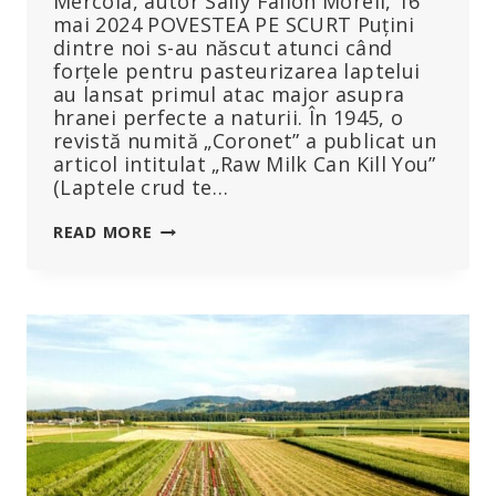
Mercola, autor Sally Fallon Morell, 16
mai 2024 POVESTEA PE SCURT Puțini
dintre noi s-au născut atunci când
forțele pentru pasteurizarea laptelui
au lansat primul atac major asupra
hranei perfecte a naturii. În 1945, o
revistă numită „Coronet” a publicat un
articol intitulat „Raw Milk Can Kill You”
(Laptele crud te…
LAPTELE
READ MORE
CRUD
LA
RĂSCRUCE,
DIN
NOU