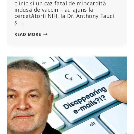
clinic și un caz fatal de miocardită
indusă de vaccin – au ajuns la
cercetătorii NIH, la Dr. Anthony Fauci
și…
300
READ MORE
DE
PAGINI
DE
E-
MAILURI
NU
LASĂ
NICIUN
DUBIU:
FAUCI
ȘI
NIH
AU
ȘTIUT
DE