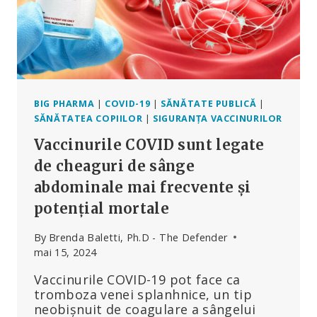
DIVERSIFICATĂ
DĂ
ROADE
PENTRU
OAMENI
ȘI
PLANETĂ
BIG PHARMA
|
COVID-19
|
SĂNĂTATE PUBLICĂ
|
SĂNĂTATEA COPIILOR
|
SIGURANȚA VACCINURILOR
Vaccinurile COVID sunt legate
de cheaguri de sânge
abdominale mai frecvente și
potențial mortale
By
Brenda Baletti, Ph.D - The Defender
mai 15, 2024
Vaccinurile COVID-19 pot face ca
tromboza venei splanhnice, un tip
neobișnuit de coagulare a sângelui