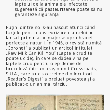
laptelui de la animalele infectate
sugerează că pasteurizarea poate să nu
garanteze siguranța
Puțini dintre noi s-au născut atunci când
forțele pentru pasteurizarea laptelui au
lansat primul atac major asupra hranei
perfecte a naturii. În 1945, o revistă numită
„Coronet” a publicat un articol intitulat
„Raw Milk Can Kill You” (Laptele crud te
poate ucide), în care se dădea vina pe
laptele crud pentru o epidemie de
bruceloză într-un oraș numit Crossroads,
S.U.A., care a ucis o treime din locuitori.
„Reader’s Digest” a preluat povestea și a
publicat-o un an mai târziu.