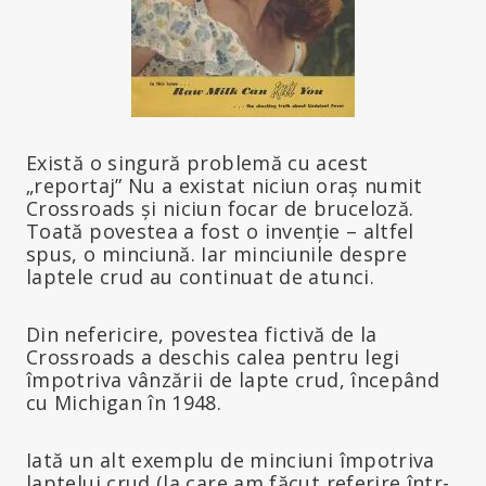
Există o singură problemă cu acest
„reportaj” Nu a existat niciun oraș numit
Crossroads și niciun focar de bruceloză.
Toată povestea a fost o invenție – altfel
spus, o minciună. Iar minciunile despre
laptele crud au continuat de atunci.
Din nefericire, povestea fictivă de la
Crossroads a deschis calea pentru legi
împotriva vânzării de lapte crud, începând
cu Michigan în 1948.
Iată un alt exemplu de minciuni împotriva
laptelui crud (la care am făcut referire într-