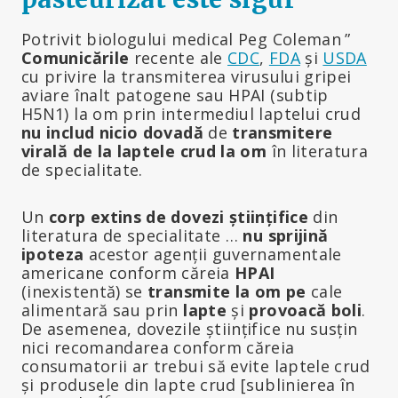
Potrivit biologului medical Peg Coleman
”
Comunicările
recente ale
CDC
,
FDA
și
USDA
cu privire la transmiterea virusului gripei
aviare înalt patogene sau HPAI (subtip
H5N1) la om prin intermediul laptelui crud
nu includ nicio dovadă
de
transmitere
virală de la laptele crud la om
în literatura
de specialitate.
Un
corp extins de dovezi științifice
din
literatura de specialitate …
nu sprijină
ipoteza
acestor agenții guvernamentale
americane conform căreia
HPAI
(inexistentă) se
transmite la om pe
cale
alimentară sau prin
lapte
și
provoacă boli
.
De asemenea, dovezile științifice nu susțin
nici recomandarea conform căreia
consumatorii ar trebui să evite laptele crud
și produsele din lapte crud [sublinierea în