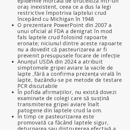
epidemie mortală de bruceloză într-un
oraș inexistent, ceea ce a dus la legi
restrictive împotriva laptelui crud
începând cu Michigan în 1948
O prezentare PowerPoint din 2007 a
unui oficial al FDA a denigrat în mod
fals laptele crud folosind rapoarte
eronate; niciunul dintre aceste rapoarte
nu a dovedit că pasteurizarea ar fi
prevenit presupusele focare de infecție
Anunțul USDA din 2024 a atribuit
simptomele gripei aviare la vacile de
lapte ,fără a confirma prezența virală în
lapte, bazându-se pe metode de testare
PCR discutabile
În pofida afirmațiilor, nu există dovezi
examinate de colegi care să susțină
transmiterea gripei aviare înalt
patogene din laptele crud la om.
În timp ce pasteurizarea este
promovată ca făcând laptele sigur,
deturnarea sau distrugerea efectivă a