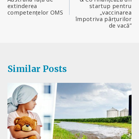
articole
extinderea
startup pentru
competențelor OMS
„vaccinarea
împotriva pârțurilor
de vacă”
Similar Posts