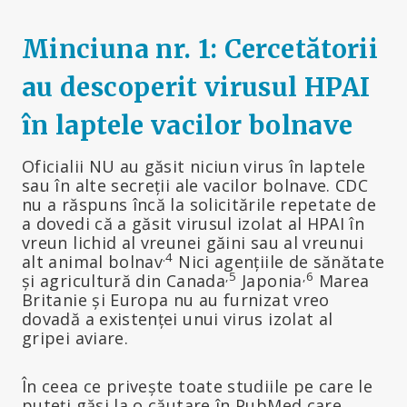
Minciuna nr. 1: Cercetătorii
au descoperit virusul HPAI
în laptele vacilor bolnave
Oficialii NU au găsit niciun virus în laptele
sau în alte secreții ale vacilor bolnave. CDC
nu a răspuns încă la solicitările repetate de
a dovedi că a găsit virusul izolat al HPAI în
vreun lichid al vreunei găini sau al vreunui
.4
alt animal bolnav
Nici agențiile de sănătate
,5
,6
și agricultură din Canada
Japonia
Marea
Britanie și Europa nu au furnizat vreo
dovadă a existenței unui virus izolat al
gripei aviare.
În ceea ce privește toate studiile pe care le
puteți găsi la o căutare în PubMed care