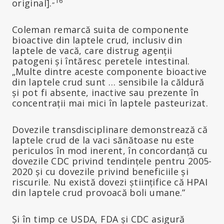
„16
original].
Coleman remarcă suita de componente
bioactive din laptele crud, inclusiv din
laptele de vacă, care distrug agenții
patogeni și întăresc peretele intestinal.
„Multe dintre aceste componente bioactive
din laptele crud sunt … sensibile la căldură
și pot fi absente, inactive sau prezente în
concentrații mai mici în laptele pasteurizat.
Dovezile transdisciplinare demonstrează că
laptele crud de la vaci sănătoase nu este
periculos în mod inerent, în concordanță cu
dovezile CDC privind tendințele pentru 2005-
2020 și cu dovezile privind beneficiile și
riscurile. Nu există dovezi științifice că HPAI
din laptele crud provoacă boli umane.”
Și în timp ce USDA, FDA și CDC asigură