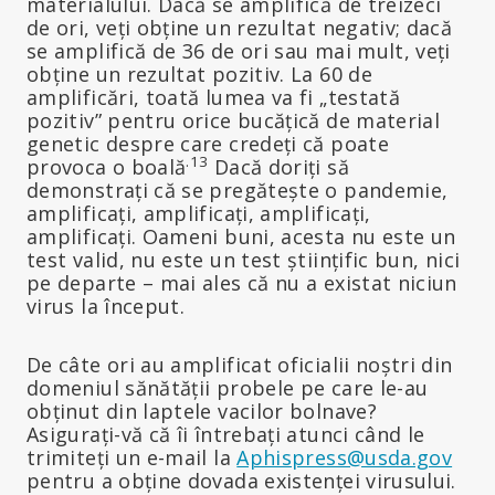
materialului. Dacă se amplifică de treizeci
de ori, veți obține un rezultat negativ; dacă
se amplifică de 36 de ori sau mai mult, veți
obține un rezultat pozitiv. La 60 de
amplificări, toată lumea va fi „testată
pozitiv” pentru orice bucățică de material
genetic despre care credeți că poate
.13
provoca o boală
Dacă doriți să
demonstrați că se pregătește o pandemie,
amplificați, amplificați, amplificați,
amplificați. Oameni buni, acesta nu este un
test valid, nu este un test științific bun, nici
pe departe – mai ales că nu a existat niciun
virus la început.
De câte ori au amplificat oficialii noștri din
domeniul sănătății probele pe care le-au
obținut din laptele vacilor bolnave?
Asigurați-vă că îi întrebați atunci când le
trimiteți un e-mail la
Aphispress@usda.gov
pentru a obține dovada existenței virusului.