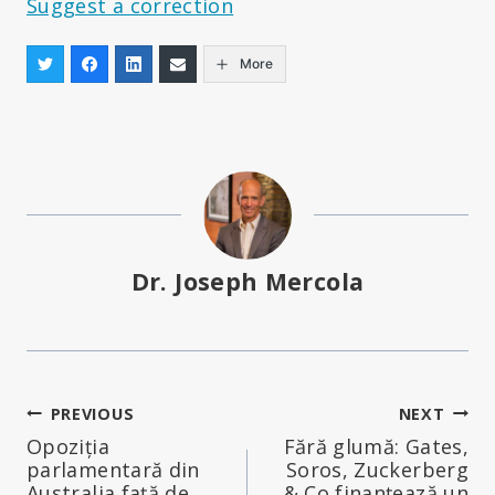
Suggest a correction
More
Dr. Joseph Mercola
Navigare
PREVIOUS
NEXT
Opoziția
Fără glumă: Gates,
în
parlamentară din
Soros, Zuckerberg
Australia față de
& Co finanțează un