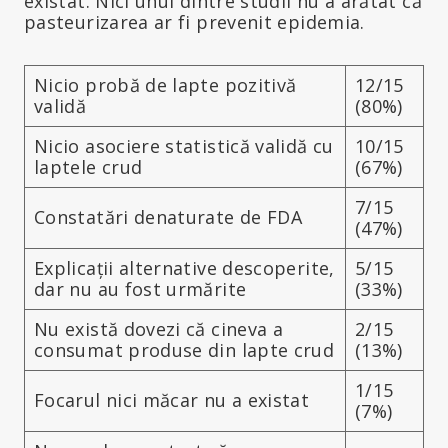
existat. Nici unul dintre studii nu a arătat că
pasteurizarea ar fi prevenit epidemia.
Nicio probă de lapte pozitivă
12/15
validă
(80%)
Nicio asociere statistică validă cu
10/15
laptele crud
(67%)
7/15
Constatări denaturate de FDA
(47%)
Explicații alternative descoperite,
5/15
dar nu au fost urmărite
(33%)
Nu există dovezi că cineva a
2/15
consumat produse din lapte crud
(13%)
1/15
Focarul nici măcar nu a existat
(7%)