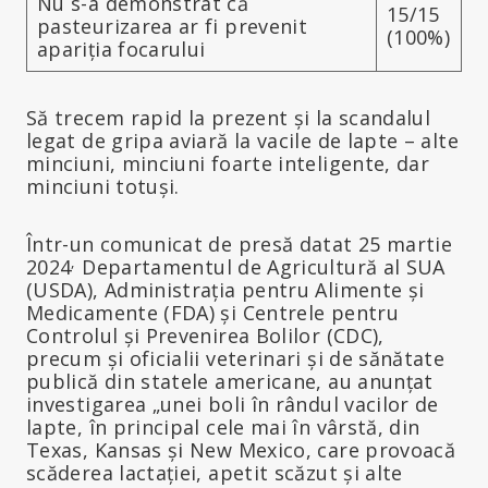
Nu s-a demonstrat că
15/15
pasteurizarea ar fi prevenit
(100%)
apariția focarului
Să trecem rapid la prezent și la scandalul
legat de gripa aviară la vacile de lapte – alte
minciuni, minciuni foarte inteligente, dar
minciuni totuși.
Într-un comunicat de presă datat 25 martie
,
2024
Departamentul de Agricultură al SUA
(USDA), Administrația pentru Alimente și
Medicamente (FDA) și Centrele pentru
Controlul și Prevenirea Bolilor (CDC),
precum și oficialii veterinari și de sănătate
publică din statele americane, au anunțat
investigarea „unei boli în rândul vacilor de
lapte, în principal cele mai în vârstă, din
Texas, Kansas și New Mexico, care provoacă
scăderea lactației, apetit scăzut și alte