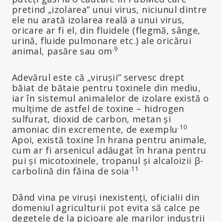
pretind „izolarea” unui virus, niciunul dintre
ele nu arată izolarea reală a unui virus,
oricare ar fi el, din fluidele (flegmă, sânge,
urină, fluide pulmonare etc.) ale oricărui
.9
animal, pasăre sau om
Adevărul este că „virușii” servesc drept
băiat de bătaie pentru toxinele din mediu,
iar în sistemul animalelor de izolare există o
mulțime de astfel de toxine – hidrogen
sulfurat, dioxid de carbon, metan și
.10
amoniac din excremente, de exemplu
Apoi, există toxine în hrana pentru animale,
cum ar fi arsenicul adăugat în hrana pentru
pui și micotoxinele, tropanul și alcaloizii β-
.11
carbolină din făina de soia
Dând vina pe viruși inexistenți, oficialii din
domeniul agriculturii pot evita să calce pe
degetele de la picioare ale marilor industrii