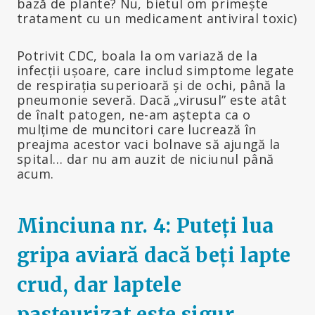
bază de plante? Nu, bietul om primește
tratament cu un medicament antiviral toxic)
Potrivit CDC, boala la om variază de la
infecții ușoare, care includ simptome legate
de respirația superioară și de ochi, până la
pneumonie severă. Dacă „virusul” este atât
de înalt patogen, ne-am aștepta ca o
mulțime de muncitori care lucrează în
preajma acestor vaci bolnave să ajungă la
spital… dar nu am auzit de niciunul până
acum.
Minciuna nr. 4: Puteți lua
gripa aviară dacă beți lapte
crud, dar laptele
pasteurizat este sigur