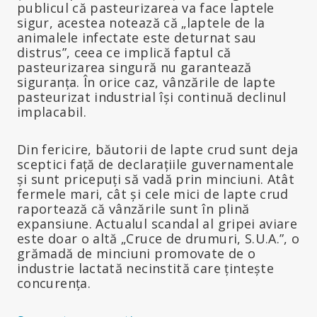
publicul că pasteurizarea va face laptele
sigur, acestea notează că „laptele de la
animalele infectate este deturnat sau
distrus”, ceea ce implică faptul că
pasteurizarea singură nu garantează
siguranța. În orice caz, vânzările de lapte
pasteurizat industrial își continuă declinul
implacabil.
Din fericire, băutorii de lapte crud sunt deja
sceptici față de declarațiile guvernamentale
și sunt pricepuți să vadă prin minciuni. Atât
fermele mari, cât și cele mici de lapte crud
raportează că vânzările sunt în plină
expansiune. Actualul scandal al gripei aviare
este doar o altă „Cruce de drumuri, S.U.A.”, o
grămadă de minciuni promovate de o
industrie lactată necinstită care țintește
concurența.