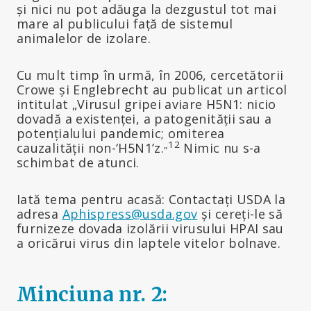
și nici nu pot adăuga la dezgustul tot mai
mare al publicului față de sistemul
animalelor de izolare.
Cu mult timp în urmă, în 2006, cercetătorii
Crowe și Englebrecht au publicat un articol
intitulat „Virusul gripei aviare H5N1: nicio
dovadă a existenței, a patogenității sau a
potențialului pandemic; omiterea
„12
cauzalității non-‘H5N1’z.
Nimic nu s-a
schimbat de atunci.
Iată tema pentru acasă: Contactați USDA la
adresa
Aphispress@usda.gov
și cereți-le să
furnizeze dovada izolării virusului HPAI sau
a oricărui virus din laptele vitelor bolnave.
Minciuna nr. 2: