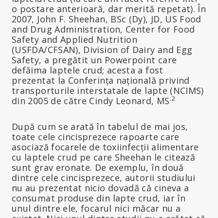
o postare anterioară, dar merită repetat). În
2007, John F. Sheehan, BSc (Dy), JD, US Food
and Drug Administration, Center for Food
Safety and Applied Nutrition
(USFDA/CFSAN), Division of Dairy and Egg
Safety, a pregătit un Powerpoint care
defăima laptele crud; acesta a fost
prezentat la Conferința națională privind
transporturile interstatale de lapte (NCIMS)
.2
din 2005 de către Cindy Leonard, MS
După cum se arată în tabelul de mai jos,
toate cele cincisprezece rapoarte care
asociază focarele de toxiinfecții alimentare
cu laptele crud pe care Sheehan le citează
sunt grav eronate. De exemplu, în două
dintre cele cincisprezece, autorii studiului
nu au prezentat nicio dovadă că cineva a
consumat produse din lapte crud, iar în
unul dintre ele, focarul nici măcar nu a