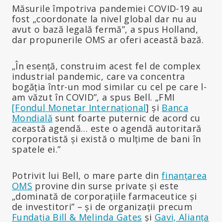
Măsurile împotriva pandemiei COVID-19 au
fost „coordonate la nivel global dar nu au
avut o bază legală fermă”, a spus Holland,
dar propunerile OMS ar oferi această bază.
„În esență, construim acest fel de complex
industrial pandemic, care va concentra
bogăția într-un mod similar cu cel pe care l-
am văzut în COVID”, a spus Bell. „FMI
[Fondul Monetar Internațional
] și
Banca
Mondială
sunt foarte puternic de acord cu
această agendă… este o agendă autoritară
corporatistă și există o mulțime de bani în
spatele ei.”
Potrivit lui Bell, o mare parte din
finanțarea
OMS
provine din surse private și este
„dominată de corporațiile farmaceutice și
de investitori” – și de organizații precum
Fundația Bill & Melinda Gates
și
Gavi, Alianța