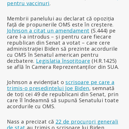
pentru vaccinuri
.
Membrii panelului au declarat că opoziția
față de propunerile OMS este în creștere.
Johnson a citat un amendament
(S.444) pe
care l-a introdus – și pentru care fiecare
republican din Senat a votat – care cere
administrației Biden să prezinte acordurile
cu OMS în Senatul american pentru
dezbatere.
Legislația însoțitoare
(H.R.1425)
se află în Camera Reprezentanților din SUA.
Johnson a evidențiat o
scrisoare pe care a
trimis-o președintelui Joe Biden
, semnată
de toți cei 49 de republicani din Senat, prin
care îl îndeamnă să supună Senatului toate
acordurile cu OMS.
Nass a precizat că
22 de procurori generali
de stat
au trimis o scrisoare lui Biden,