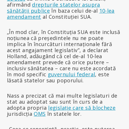
afirmând
drepturile statelor asupra
sănătății publice
în baza celui de-al
10-lea
amendament
al Constituției SUA.
„În mod clar, în Constituția SUA este inclusă
noțiunea că președintele nu ne poate
implica în încurcături internaționale fără
acest angajament legislativ”, a declarat
Holland, adăugând că cel de-al 10-lea
amendament prevede că orice putere –
inclusiv sănătatea – care nu este acordată
în mod specific
guvernului federal
, este
lăsată statelor sau poporului.
Nass a precizat că mai multe legislaturi de
stat au adoptat sau sunt în curs de a
adopta propria
legislație care să blocheze
jurisdicția
OMS
în statele lor.
„Ceea ce reprezintă, practic, este puterea