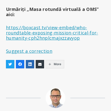
Urmăriți „Masa rotundă virtuală a OMS”
aici:
https://boxcast.tv/view-embed/who-
roundtable-exposing-mission-critical-for-
humanity-cph2hnplcmajxzzavyop
Suggest a correction
More