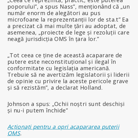
poporului”, a spus Nass”, menționând că „un
număr enorm de alegători au pus
microfoane la reprezentanții lor de sta.t” Ea
a precizat că mai multe țări au adoptat, de
asemenea, „proiecte de lege și rezoluții care
neagă jurisdicția OMS în țara lor.”
„Tot ceea ce ține de această acaparare de
putere este neconstituțional și ilegal în
conformitate cu legislația americană.
Trebuie să ne avertizăm legislatorii și liderii
de opinie cu privire la aceste pericole grave
și să rezistăm”, a declarat Holland.
Johnson a spus: „Ochii noștri sunt deschiși
și nu-i putem închide”
Acționați pentru a opri acapararea puterii
OMS
.