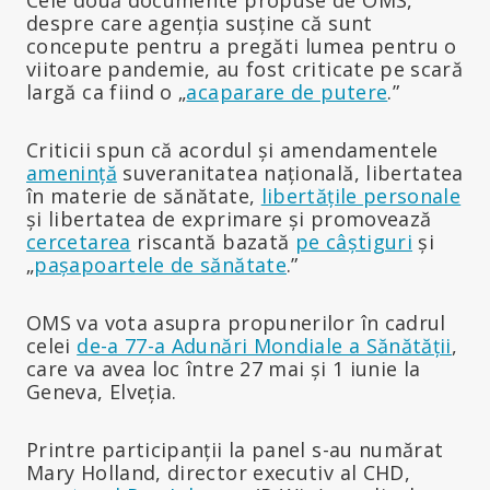
despre care agenția susține că sunt
concepute pentru a pregăti lumea pentru o
viitoare pandemie, au fost criticate pe scară
largă ca fiind o „
acaparare de putere
.”
Criticii spun că acordul și amendamentele
amenință
suveranitatea națională, libertatea
în materie de sănătate,
libertățile personale
și libertatea de exprimare și promovează
cercetarea
riscantă bazată
pe câștiguri
și
„
pașapoartele de sănătate
.”
OMS va vota asupra propunerilor în cadrul
celei
de-a 77-a Adunări Mondiale a Sănătății
,
care va avea loc între 27 mai și 1 iunie la
Geneva, Elveția.
Printre participanții la panel s-au numărat
Mary Holland, director executiv al CHD,