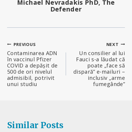
Michael Nevradakis PhD, The
Defender
Navigare
PREVIOUS
NEXT
Contaminarea ADN
Un consilier al lui
în
în vaccinul Pfizer
Fauci s-a lăudat că
COVID a depășit de
poate „face să
articole
500 de ori nivelul
dispară” e-mailuri –
admisibil, potrivit
inclusiv „arme
unui studiu
fumegânde”
Similar Posts