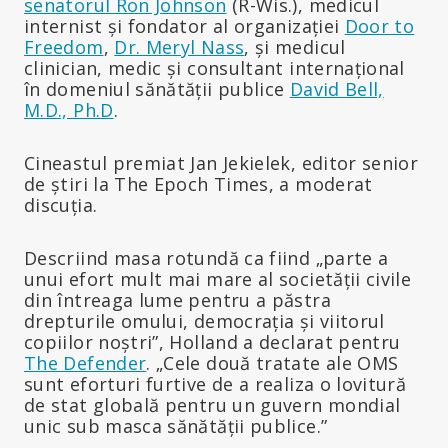
senatorul Ron Johnson
(R-Wis.), medicul
internist și fondator al organizației
Door to
Freedom
,
Dr. Meryl Nass
, și medicul
clinician, medic și consultant internațional
în domeniul sănătății publice
David Bell,
M.D., Ph.D
.
Cineastul premiat Jan Jekielek, editor senior
de știri la The Epoch Times, a moderat
discuția.
Descriind masa rotundă ca fiind „parte a
unui efort mult mai mare al societății civile
din întreaga lume pentru a păstra
drepturile omului, democrația și viitorul
copiilor noștri”, Holland a declarat pentru
The Defender
. „Cele două tratate ale OMS
sunt eforturi furtive de a realiza o lovitură
de stat globală pentru un guvern mondial
unic sub masca sănătății publice.”