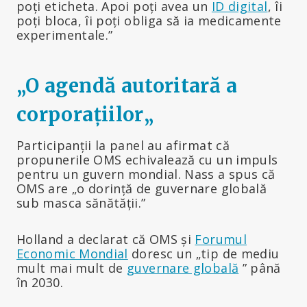
poți eticheta. Apoi poți avea un
ID digital
, îi
poți bloca, îi poți obliga să ia medicamente
experimentale.”
„O agendă autoritară a
corporațiilor
„
Participanții la panel au afirmat că
propunerile OMS echivalează cu un impuls
pentru un guvern mondial. Nass a spus că
OMS are „o dorință de guvernare globală
sub masca sănătății.”
Holland a declarat că OMS și
Forumul
Economic Mondial
doresc un „tip de mediu
mult mai mult de
guvernare globală
” până
în 2030.