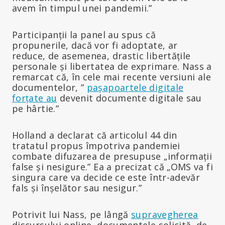
avem în timpul unei pandemii.”
Participanții la panel au spus că
propunerile, dacă vor fi adoptate, ar
reduce, de asemenea, drastic libertățile
personale și libertatea de exprimare. Nass a
remarcat că, în cele mai recente versiuni ale
documentelor, ”
pașapoartele digitale
forțate au
devenit documente digitale sau
pe hârtie.”
Holland a declarat că articolul 44 din
tratatul propus împotriva pandemiei
combate difuzarea de presupuse „informații
false și nesigure.” Ea a precizat că „OMS va fi
singura care va decide ce este într-adevăr
fals și înșelător sau nesigur.”
Potrivit lui Nass, pe lângă
supravegherea
discursului online, documentele solicită, de