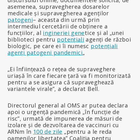
asemenea, supravegherea dosarelor
medicale și supravegherea agenților
patogeni
– aceasta din urmă prin
intermediul cercetării de obținere a
funcțiilor, al
ingineriei gene
tice și al „unei
biblioteci pentru
potențiali
agenți de război
biologic, pe care ei îi numesc
potențiali
agenți patogeni pandemici
„
„Ei înființează o rețea de supraveghere
uriașă în care fiecare țară va fi monitorizată
pentru a se asigura că supraveghează
variantele virale”, a declarat Bell.
Directorul general al OMS ar putea declara
apoi o urgență pandemică „în funcție de
risc”, urmată de impunerea de măsuri de
izolare și de dezvoltarea de vaccinuri cu
ARNm în
100 de zile
„pentru a le reda
oamenilor libertatea” Coaliția pentru