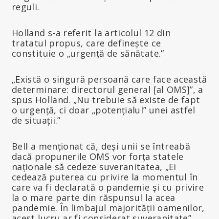
reguli.
Holland s-a referit la articolul 12 din
tratatul propus, care definește ce
constituie o „urgență de sănătate.”
„Există o singură persoană care face această
determinare: directorul general [al OMS]”, a
spus Holland. „Nu trebuie să existe de fapt
o urgență, ci doar „potențialul” unei astfel
de situații.”
Bell a menționat că, deși unii se întreabă
dacă propunerile OMS vor forța statele
naționale să cedeze suveranitatea, „Ei
cedează puterea cu privire la momentul în
care va fi declarată o pandemie și cu privire
la o mare parte din răspunsul la acea
pandemie. În limbajul majorității oamenilor,
acest lucru ar fi considerat suveranitate”