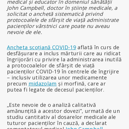
medical și educator în domeniul sănătății
John Campbell, doctor în științe medicale, a
solicitat o anchetă sistematică privind
protocoalele de sfârșit de viață administrate
pacienților vârstnici care poate nu aveau
nevoie de ele.
Ancheta scoțiană COVID-19
aflată în curs de
desfășurare a inclus mărturii care au ridicat
îngrijorări cu privire la administrarea inutilă
a protocoalelor de sfârșit de viață
pacienților COVID-19 în centrele de îngrijire
– inclusiv utilizarea unor medicamente
precum
midazolam
și morfină, care ar
putea fi legate de decesul pacienților.
„Este nevoie de o analiză calitativă
amănunțită a acestor dovezi”, urmată de un
studiu cantitativ al dosarelor medicale ale
tuturor pacienților în cauză, a declarat
comentatorul medical
John Campbell,