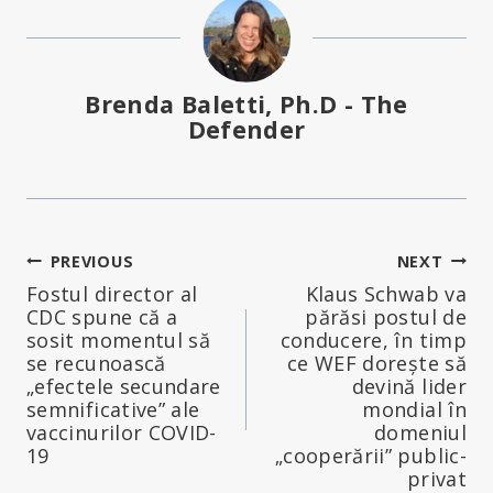
Brenda Baletti, Ph.D - The
Defender
Navigare
PREVIOUS
NEXT
Fostul director al
Klaus Schwab va
în
CDC spune că a
părăsi postul de
sosit momentul să
conducere, în timp
articole
se recunoască
ce WEF dorește să
„efectele secundare
devină lider
semnificative” ale
mondial în
vaccinurilor COVID-
domeniul
19
„cooperării” public-
privat