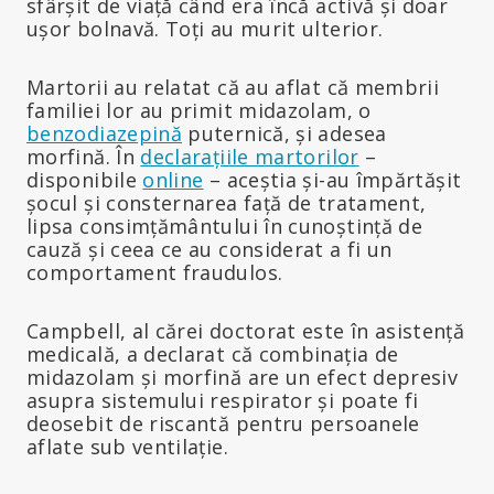
sfârșit de viață când era încă activă și doar
ușor bolnavă. Toți au murit ulterior.
Martorii au relatat că au aflat că membrii
familiei lor au primit midazolam, o
benzodiazepină
puternică, și adesea
morfină. În
declarațiile martorilor
–
disponibile
online
– aceștia și-au împărtășit
șocul și consternarea față de tratament,
lipsa consimțământului în cunoștință de
cauză și ceea ce au considerat a fi un
comportament fraudulos.
Campbell, al cărei doctorat este în asistență
medicală, a declarat că combinația de
midazolam și morfină are un efect depresiv
asupra sistemului respirator și poate fi
deosebit de riscantă pentru persoanele
aflate sub ventilație.