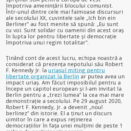
împotriva amenințării blocului comunist.
Într-unul dintre cele mai faimoase discursuri
ale secolului XX, cuvintele sale „Ich bin ein
Berliner” au fost menite să spună: „Eu sunt
cu voi. Sunt solidar cu oamenii din acest oraș
în lupta lor pentru libertate și democrație
împotriva unui regim totalitar”.
Ținând cont de acest lucru, echipa noastră a
considerat că prezența nepotului său Robert
F. Kennedy Jr. la
uriașul miting pentru
libertate organizat la Berlin
ar putea avea un
impact uriaș. Am făcut imposibilul pentru a
începe un capitol european și l-am invitat la
Berlin pentru a „trezi lumea” la cea mai mare
demonstrație a secolului. Pe 29 august 2020,
Robert F. Kennedy, Jr. a devenit „noul
berlinez” din istorie. El a ținut un discurs
uimitor în care a expus reținerea
democrațiilor în fața unei mulțimi de peste 1