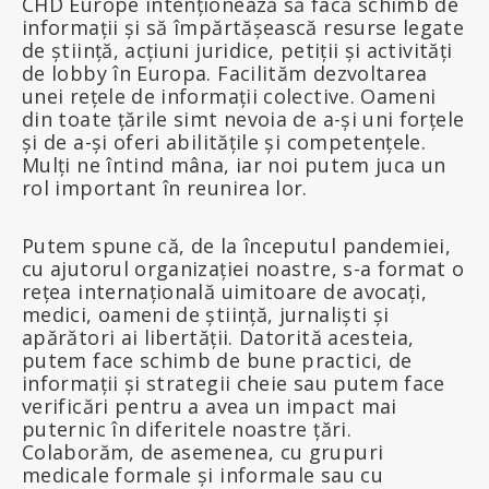
CHD Europe intenționează să facă schimb de
informații și să împărtășească resurse legate
de știință, acțiuni juridice, petiții și activități
de lobby în Europa. Facilităm dezvoltarea
unei rețele de informații colective. Oameni
din toate țările simt nevoia de a-și uni forțele
și de a-și oferi abilitățile și competențele.
Mulți ne întind mâna, iar noi putem juca un
rol important în reunirea lor.
Putem spune că, de la începutul pandemiei,
cu ajutorul organizației noastre, s-a format o
rețea internațională uimitoare de avocați,
medici, oameni de știință, jurnaliști și
apărători ai libertății. Datorită acesteia,
putem face schimb de bune practici, de
informații și strategii cheie sau putem face
verificări pentru a avea un impact mai
puternic în diferitele noastre țări.
Colaborăm, de asemenea, cu grupuri
medicale formale și informale sau cu