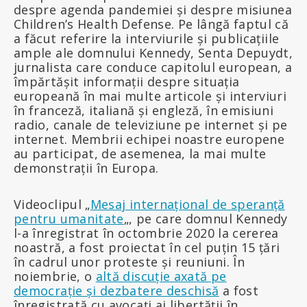
despre agenda pandemiei și despre misiunea
Children’s Health Defense. Pe lângă faptul că
a făcut referire la interviurile și publicațiile
ample ale domnului Kennedy, Senta Depuydt,
jurnalista care conduce capitolul european, a
împărtășit informații despre situația
europeană în mai multe articole și interviuri
în franceză, italiană și engleză, în emisiuni
radio, canale de televiziune pe internet și pe
internet. Membrii echipei noastre europene
au participat, de asemenea, la mai multe
demonstrații în Europa.
Videoclipul „
Mesaj internațional de speranță
pentru umanitate
„, pe care domnul Kennedy
l-a înregistrat în octombrie 2020 la cererea
noastră, a fost proiectat în cel puțin 15 țări
în cadrul unor proteste și reuniuni. În
noiembrie, o
altă discuție axată pe
democrație și dezbatere deschisă
a fost
înregistrată cu avocați ai libertății în