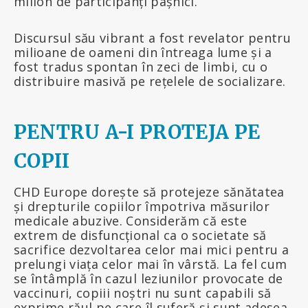
milion de participanți pașnici.
Discursul său vibrant a fost revelator pentru
milioane de oameni din întreaga lume și a
fost tradus spontan în zeci de limbi, cu o
distribuire masivă pe rețelele de socializare.
PENTRU A-I PROTEJA PE
COPII
CHD Europe dorește să protejeze sănătatea
și drepturile copiilor împotriva măsurilor
medicale abuzive. Considerăm că este
extrem de disfuncțional ca o societate să
sacrifice dezvoltarea celor mai mici pentru a
prelungi viața celor mai în vârstă. La fel cum
se întâmplă în cazul leziunilor provocate de
vaccinuri, copiii noștri nu sunt capabili să
exprime răul pe care îl suferă și sunt adesea