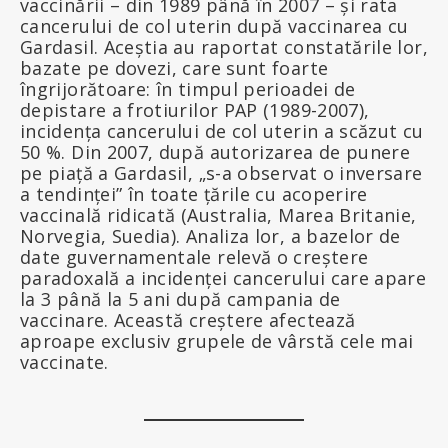
vaccinării – din 1989 până în 2007 – și rata
cancerului de col uterin după vaccinarea cu
Gardasil. Aceștia au raportat constatările lor,
bazate pe dovezi, care sunt foarte
îngrijorătoare: în timpul perioadei de
depistare a frotiurilor PAP (1989-2007),
incidența cancerului de col uterin a scăzut cu
50 %. Din 2007, după autorizarea de punere
pe piață a Gardasil, „s-a observat o inversare
a tendinței” în toate țările cu acoperire
vaccinală ridicată (Australia, Marea Britanie,
Norvegia, Suedia). Analiza lor, a bazelor de
date guvernamentale relevă o creștere
paradoxală a incidenței cancerului care apare
la 3 până la 5 ani după campania de
vaccinare. Această creștere afectează
aproape exclusiv grupele de vârstă cele mai
vaccinate.