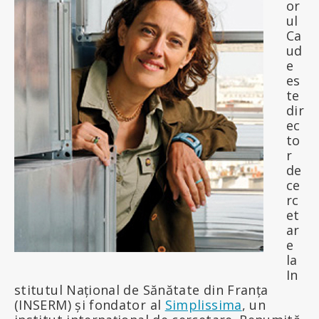
or
ul
Ca
ud
e
es
te
dir
ec
to
r
de
ce
rc
et
ar
e
la
In
stitutul Național de Sănătate din Franța
(INSERM) și fondator al
Simplissima
, un