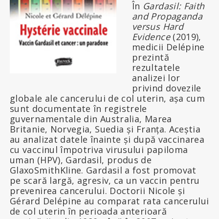
În
Gardasil: Faith
and Propaganda
versus Hard
Evidence
(2019),
medicii Delépine
prezintă
rezultatele
analizei lor
privind dovezile
globale ale cancerului de col uterin, așa cum
sunt documentate în registrele
guvernamentale din Australia, Marea
Britanie, Norvegia, Suedia și Franța. Aceștia
au analizat datele înainte și după vaccinarea
cu vaccinul împotriva virusului papiloma
uman (HPV), Gardasil, produs de
GlaxoSmithKline. Gardasil a fost promovat
pe scară largă, agresiv, ca un vaccin pentru
prevenirea cancerului. Doctorii Nicole și
Gérard Delépine au comparat rata cancerului
de col uterin în perioada anterioară