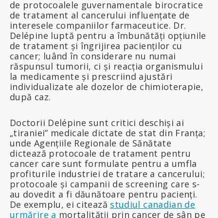
de protocoalele guvernamentale birocratice
de tratament al cancerului influențate de
interesele companiilor farmaceutice. Dr.
Delépine luptă pentru a îmbunătăți opțiunile
de tratament și îngrijirea pacienților cu
cancer; luând în considerare nu numai
răspunsul tumorii, ci și reacția organismului
la medicamente și prescriind ajustări
individualizate ale dozelor de chimioterapie,
după caz.
Doctorii Delépine sunt critici deschiși ai
„tiraniei” medicale dictate de stat din Franța;
unde Agențiile Regionale de Sănătate
dictează protocoale de tratament pentru
cancer care sunt formulate pentru a umfla
profiturile industriei de tratare a cancerului;
protocoale și campanii de screening care s-
au dovedit a fi dăunătoare pentru pacienți.
De exemplu, ei citează
studiul canadian de
urmărire a
mortalității prin cancer de sân pe