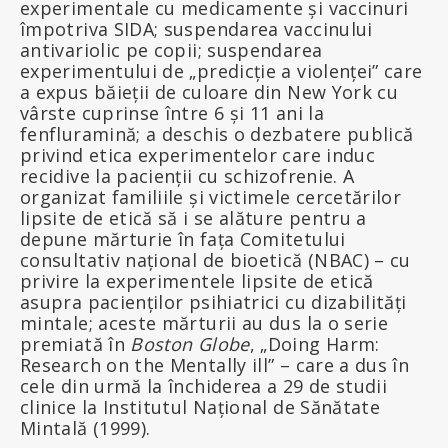
experimentale cu medicamente și vaccinuri
împotriva SIDA; suspendarea vaccinului
antivariolic pe copii; suspendarea
experimentului de „predicție a violenței” care
a expus băieții de culoare din New York cu
vârste cuprinse între 6 și 11 ani la
fenfluramină; a deschis o dezbatere publică
privind etica experimentelor care induc
recidive la pacienții cu schizofrenie. A
organizat familiile și victimele cercetărilor
lipsite de etică să i se alăture pentru a
depune mărturie în fața Comitetului
consultativ național de bioetică (NBAC) – cu
privire la experimentele lipsite de etică
asupra pacienților psihiatrici cu dizabilități
mintale; aceste mărturii au dus la o serie
premiată în
Boston Globe
, „Doing Harm:
Research on the Mentally ill” – care a dus în
cele din urmă la închiderea a 29 de studii
clinice la Institutul Național de Sănătate
Mintală (1999).