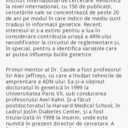
institut internațional de cercetare. Renumită
la nivel internațional, cu 150 de publicații,
cercetările sale se concentrează de peste 20
de ani pe modul în care indicii de mediu sunt
traduși în informații genetice. Recent,
interesul ei s-a extins pentru a lua în
considerare contribuția uriașă a ARN-ului
necodificator la circuitul de reglementare și,
în special, pentru a identifica variațiile care
ar putea influența bolile genetice.
Primul mentor al Dr. Caude a fost profesorul
Sir Alec Jeffreys, cu care a învățat tehnicile de
amprentare a ADN-ului. Ea și-a obținut
doctoratul în genetică în 1999 la
Universitatea Paris VII, sub conducerea
profesorului Axel Kahn. Și-a făcut
postdoctoratul la Harvard Medical School, în
cadrul Joslin Diabetes Center, și a fost
titularizată în 1998 la Inserm, unde este
numită în prezent director de cercetare. A