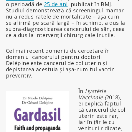
o perioadă de
25 de ani
, publicat în BMJ.
Studiul demonstrează că screeningul mamar
nu a redus ratele de mortalitate – așa cum
se afirmă pe scară largă – în schimb, a dus la
supra-diagnosticarea cancerului de sân, ceea
ce a dus la intervenții chirurgicale inutile.
Cel mai recent domeniu de cercetare în
domeniul cancerului pentru doctorii
Delépine este cancerul de col uterin și
depistarea acestuia și așa-numitul vaccin
preventiv.
În
Hystérie
Vaccinale (
2018),
ei explică faptul
că cancerul de col
uterin este rar,
iar în țările cu
venituri ridicate,