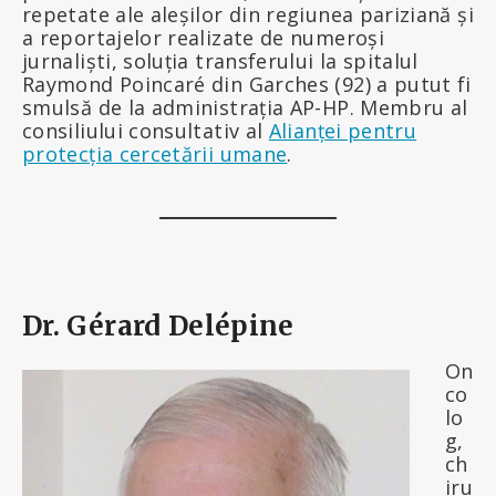
repetate ale aleșilor din regiunea pariziană și
a reportajelor realizate de numeroși
jurnaliști, soluția transferului la spitalul
Raymond Poincaré din Garches (92) a putut fi
smulsă de la administrația AP-HP. Membru al
consiliului consultativ al
Alianței pentru
protecția cercetării umane
.
Dr. Gérard Delépine
On
co
lo
g,
ch
iru