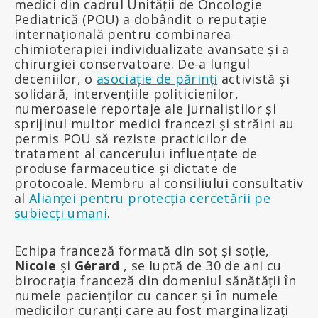
medici din cadrul Unității de Oncologie
Pediatrică (POU) a dobândit o reputație
internațională pentru combinarea
chimioterapiei individualizate avansate și a
chirurgiei conservatoare. De-a lungul
deceniilor, o
asociație de părinți
activistă și
solidară, intervențiile politicienilor,
numeroasele reportaje ale jurnaliștilor și
sprijinul multor medici francezi și străini au
permis POU să reziste practicilor de
tratament al cancerului influențate de
produse farmaceutice și dictate de
protocoale. Membru al consiliului consultativ
al
Alianței pentru protecția cercetării pe
subiecți umani
.
Echipa franceză formată din soț și soție,
Nicole
și
Gérard
, se luptă de 30 de ani cu
birocrația franceză din domeniul sănătății în
numele pacienților cu cancer și în numele
medicilor curanți care au fost marginalizați