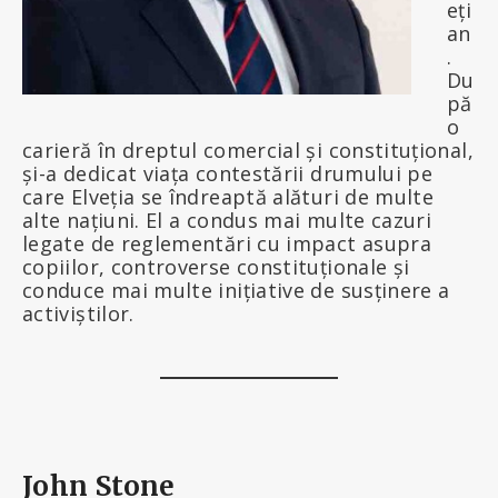
eți
an
.
Du
pă
o
carieră în dreptul comercial și constituțional,
și-a dedicat viața contestării drumului pe
care Elveția se îndreaptă alături de multe
alte națiuni. El a condus mai multe cazuri
legate de reglementări cu impact asupra
copiilor, controverse constituționale și
conduce mai multe inițiative de susținere a
activiștilor.
John Stone