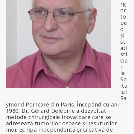
rg
or
to
pe
d
și
st
ati
sti
cia
n
la
Sp
ita
lul
Ra
ymond Poincaré din Paris. Începând cu anii
1980, Dr. Gérard Delépine a dezvoltat
metode chirurgicale inovatoare care se
adresează tumorilor osoase și țesuturilor
moi. Echipa independentă și creativă de