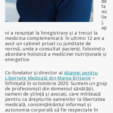
de
fa
mi
lie
),
ap
oi a renunțat la înregistrare și a trecut la
medicina complementară. În ultimii 12 ani a
avut un cabinet privat cu jumătate de
normă, unde a consultat pacienți, folosind o
abordare holistică a medicinei nutriționale și
energetice.
Co-fondator și director al
Alianței pentru
Libertate Medicală din Marea Britanie
–
înființată în octombrie 2020. Suntem un grup
de profesioniști din domeniul sănătății,
oameni de știință și avocați, care militează
pentru ca drepturile oamenilor la libertatea
medicală, consimțământul informat și
autonomia corporală să fie respectate în