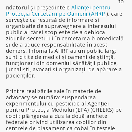
fo
ndatorul și președintele
Alianței pentru
Protecția Cercetării pe Oameni (AHRP
), care
servește ca resursă de informare și
organizație de supraveghere a interesului
public al cărei scop este de a debloca
zidurile secretului în cercetarea biomedicală
și de a aduce responsabilitate în acest
demers. Infomails AHRP au un public larg:
sunt citite de medici și oameni de știință,
funcționari din domeniul sănătății publice,
jurnaliști, avocați și organizații de apărare a
pacienților.
Printre realizările sale în materie de
advocacy se numără: suspendarea
experimentului cu pesticide al Agenției
pentru Protecția Mediului (EPA) (CHEERS) pe
copii; plângerea a dus la două anchete
federale privind utilizarea copiilor din
centrele de plasament ca cobai în testele