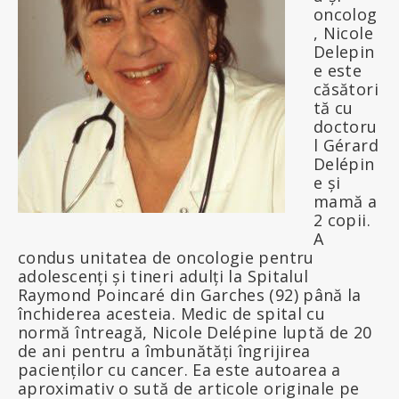
oncolog
, Nicole
Delepin
e este
căsători
tă cu
doctoru
l Gérard
Delépin
e și
mamă a
2 copii.
A
condus unitatea de oncologie pentru
adolescenți și tineri adulți la Spitalul
Raymond Poincaré din Garches (92) până la
închiderea acesteia. Medic de spital cu
normă întreagă, Nicole Delépine luptă de 20
de ani pentru a îmbunătăți îngrijirea
pacienților cu cancer. Ea este autoarea a
aproximativ o sută de articole originale pe