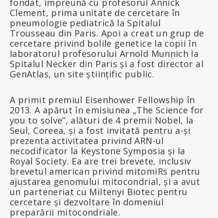
fondat, împreună cu profesorul Annick
Clement, prima unitate de cercetare în
pneumologie pediatrică la Spitalul
Trousseau din Paris. Apoi a creat un grup de
cercetare privind bolile genetice la copii în
laboratorul profesorului Arnold Munnich la
Spitalul Necker din Paris și a fost director al
GenAtlas, un site științific public.
A primit premiul Eisenhower Fellowship în
2013. A apărut în emisiunea „The Science for
you to solve”, alături de 4 premii Nobel, la
Seul, Coreea, și a fost invitată pentru a-și
prezenta activitatea privind ARN-ul
necodificator la Keystone Symposia și la
Royal Society. Ea are trei brevete, inclusiv
brevetul american privind mitomiRs pentru
ajustarea genomului mitocondrial, și a avut
un parteneriat cu Miltenyi Biotec pentru
cercetare și dezvoltare în domeniul
preparării mitocondriale.