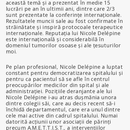
această temă și a prezentat în medie 15
lucrări pe an în ultimii ani, dintre care 2/3
sunt prezentate la conferințe internaționale.
Rezultatele muncii sale au fost confirmate în
străinătate și inspiră protocoale terapeutice
internaționale. Reputația lui Nicole Delépine
este internațională și considerabilă în
domeniul tumorilor osoase și ale țesuturilor
moi.
Pe plan profesional, Nicole Delépine a luptat
constant pentru democratizarea spitalului și
pentru ca pacientul să se afle în centrul
preocupărilor medicilor din spital și ale
administrației. Pozițiile deranjante ale lui
Nicole Delépine i-au atras dușmănia unora
dintre colegii săi, care au decis recent să-i
închidă departamentul, care era unul dintre
cele mai active din cadrul spitalului. Numai
datorită acțiunii unor asociații de părinți
precum A.M.E.T.T.I.S.T., a intervențiilor