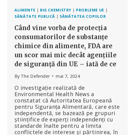
ALIMENTE
|
BIG CHEMISTRY
|
PROBLEME UE
|
SĂNĂTATE PUBLICĂ
|
SĂNĂTATEA COPIILOR
Când vine vorba de protecția
consumatorilor de substanțe
chimice din alimente, FDA are
un scor mai mic decât agențiile
de siguranță din UE – iată de ce
By
The Defender
mai 7, 2024
O investigație realizată de
Environmental Health News a
constatat că Autoritatea Europeană
pentru Siguranța Alimentară, care este
independentă, se bazează pe grupuri
științifice de experți independenți cu
standarde înalte pentru a limita
conflictele de interese și părtinirea, în