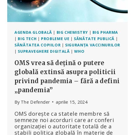
AGENDA GLOBALĂ
|
BIG CHEMISTRY
|
BIG PHARMA
|
BIG TECH
|
PROBLEME UE
|
SĂNĂTATE PUBLICĂ
|
SĂNĂTATEA COPIILOR
|
SIGURANȚA VACCINURILOR
|
SUPRAVEGHERE DIGITALĂ
|
WHO
OMS vrea să dețină o putere
globală extinsă asupra politicii
privind pandemia – fără a defini
„pandemia”
By
The Defender
aprilie 15, 2024
OMS dorește ca statele membre să
semneze noi acorduri care ar conferi
organizației o autoritate totală de a
stabili politica globală în materie de