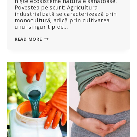
niște ecosisteme naturale sănătoase.”
Povestea pe scurt: Agricultura
industrializată se caracterizează prin
monocultură, adică prin cultivarea
unui singur tip de…
„RENUNȚAREA
READ MORE
LA
MONOCULTURĂ
ȘI
GÂNDIREA
INDUSTRIALĂ”:
UN
STUDIU
ARATĂ
CĂ
O
AGRICULTURĂ
DIVERSIFICATĂ
DĂ
ROADE
PENTRU