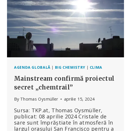
PROVOCATE
DE
OM
AGENDA GLOBALĂ
|
BIG CHEMISTRY
|
CLIMA
Mainstream confirmă proiectul
secret „chemtrail”
By
Thomas Oysmüller
aprilie 15, 2024
Sursa: TKP.at, Thomas Oysmüller,
publicat: 08 aprilie 2024 Cristale de
sare sunt împrăștiate în atmosferă în
largul orașului San Francisco pentru a