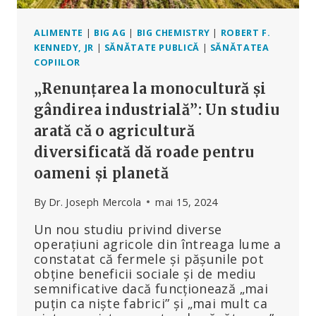
ALIMENTE
|
BIG AG
|
BIG CHEMISTRY
|
ROBERT F.
KENNEDY, JR
|
SĂNĂTATE PUBLICĂ
|
SĂNĂTATEA
COPIILOR
„Renunțarea la monocultură și
gândirea industrială”: Un studiu
arată că o agricultură
diversificată dă roade pentru
oameni și planetă
By
Dr. Joseph Mercola
mai 15, 2024
Un nou studiu privind diverse
operațiuni agricole din întreaga lume a
constatat că fermele și pășunile pot
obține beneficii sociale și de mediu
semnificative dacă funcționează „mai
puțin ca niște fabrici” și „mai mult ca