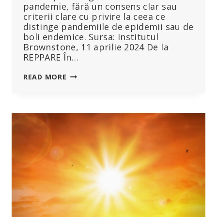
pandemie, fără un consens clar sau
criterii clare cu privire la ceea ce
distinge pandemiile de epidemii sau de
boli endemice. Sursa: Institutul
Brownstone, 11 aprilie 2024 De la
REPPARE În…
OMS
READ MORE
VREA
SĂ
DEȚINĂ
O
PUTERE
GLOBALĂ
EXTINSĂ
ASUPRA
POLITICII
PRIVIND
PANDEMIA
–
FĂRĂ