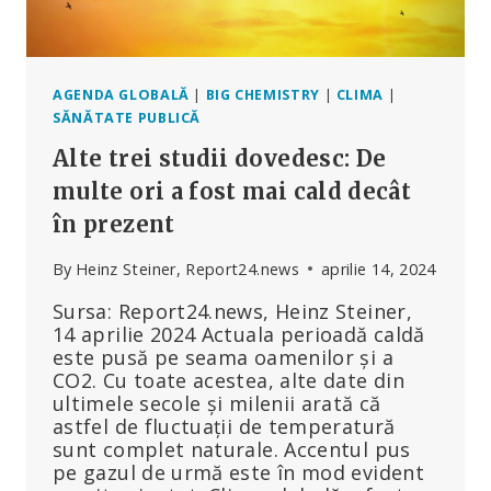
A
DEFINI
„PANDEMIA”
AGENDA GLOBALĂ
|
BIG CHEMISTRY
|
CLIMA
|
SĂNĂTATE PUBLICĂ
Alte trei studii dovedesc: De
multe ori a fost mai cald decât
în prezent
By
Heinz Steiner, Report24.news
aprilie 14, 2024
Sursa: Report24.news, Heinz Steiner,
14 aprilie 2024 Actuala perioadă caldă
este pusă pe seama oamenilor și a
CO2. Cu toate acestea, alte date din
ultimele secole și milenii arată că
astfel de fluctuații de temperatură
sunt complet naturale. Accentul pus
pe gazul de urmă este în mod evident