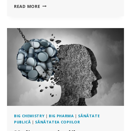
NU
READ MORE
TOTUL
DOAR
CU
SOARE
–
REALITATEA
SUPLIMENTĂRII
CU
VITAMINA
D
BIG CHEMISTRY
|
BIG PHARMA
|
SĂNĂTATE
PUBLICĂ
|
SĂNĂTATEA COPIILOR