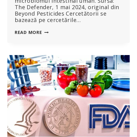
microbiomul intestinal uman. Sursa:
The Defender, 1 mai 2024, original din
Beyond Pesticides Cercetătorii se
bazează pe cercetările…
EXPUNEREA
READ MORE
PE
TERMEN
LUNG
LA
PESTICIDE
TOXICE
ALTEREAZĂ
MICROBIOMUL
INTESTINAL
ȘI
METABOLISMUL