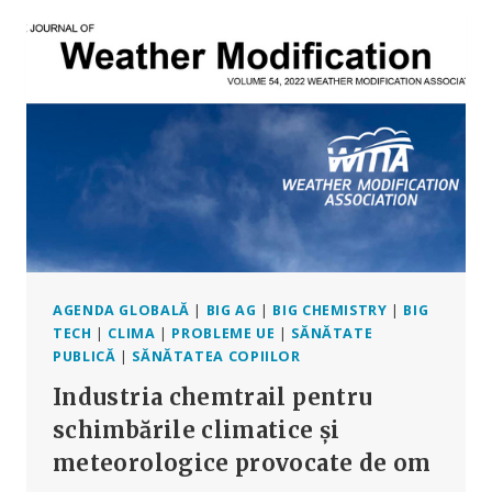
PRODUCEREA
DE
AGENȚI
PATOGENI
AGENDA GLOBALĂ
|
BIG AG
|
BIG CHEMISTRY
|
BIG
TECH
|
CLIMA
|
PROBLEME UE
|
SĂNĂTATE
PUBLICĂ
|
SĂNĂTATEA COPIILOR
Industria chemtrail pentru
schimbările climatice și
meteorologice provocate de om