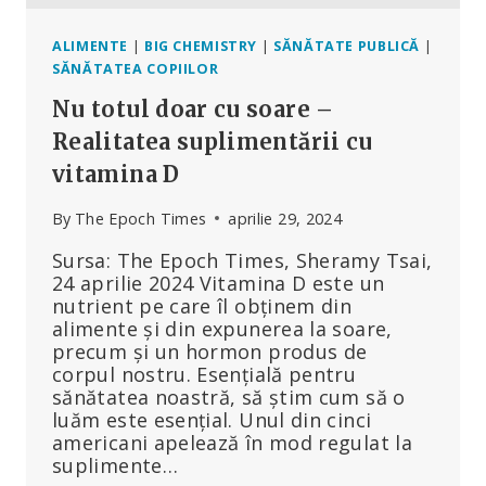
MIC
DECÂT
AGENȚIILE
ALIMENTE
|
BIG CHEMISTRY
|
SĂNĂTATE PUBLICĂ
|
DE
SĂNĂTATEA COPIILOR
SIGURANȚĂ
Nu totul doar cu soare –
DIN
UE
Realitatea suplimentării cu
–
vitamina D
IATĂ
DE
By
The Epoch Times
aprilie 29, 2024
CE
Sursa: The Epoch Times, Sheramy Tsai,
24 aprilie 2024 Vitamina D este un
nutrient pe care îl obținem din
alimente și din expunerea la soare,
precum și un hormon produs de
corpul nostru. Esențială pentru
sănătatea noastră, să știm cum să o
luăm este esențial. Unul din cinci
americani apelează în mod regulat la
suplimente…