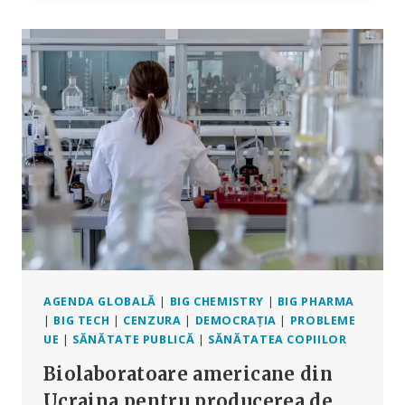
BAZĂ
DE
PRESCRIPȚIE
MEDICALĂ
SUNT
UNA
DINTRE
PRINCIPALELE
CAUZE
DE
DECES
AGENDA GLOBALĂ
|
BIG CHEMISTRY
|
BIG PHARMA
|
BIG TECH
|
CENZURA
|
DEMOCRAȚIA
|
PROBLEME
UE
|
SĂNĂTATE PUBLICĂ
|
SĂNĂTATEA COPIILOR
Biolaboratoare americane din
Ucraina pentru producerea de