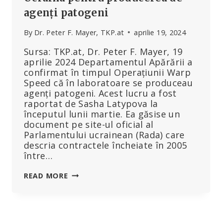
agenți patogeni
By
Dr. Peter F. Mayer, TKP.at
aprilie 19, 2024
Sursa: TKP.at, Dr. Peter F. Mayer, 19
aprilie 2024 Departamentul Apărării a
confirmat în timpul Operațiunii Warp
Speed că în laboratoare se produceau
agenți patogeni. Acest lucru a fost
raportat de Sasha Latypova la
începutul lunii martie. Ea găsise un
document pe site-ul oficial al
Parlamentului ucrainean (Rada) care
descria contractele încheiate în 2005
între…
BIOLABORATOARE
READ MORE
AMERICANE
DIN
UCRAINA
PENTRU