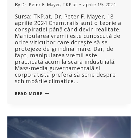
By
Dr. Peter F. Mayer, TKP.at
aprilie 19, 2024
Sursa: TKP.at, Dr. Peter F. Mayer, 18
aprilie 2024 Chemtrails sunt o teorie a
conspirației până când devin realitate.
Manipularea vremii este cunoscută de
orice viticultor care dorește să se
protejeze de grindina mare. Dar, de
fapt, manipularea vremii este
practicată acum la scară industrială.
Mass-media guvernamentală și
corporatistă preferă să scrie despre
schimbările climatice…
INDUSTRIA
READ MORE
CHEMTRAIL
PENTRU
SCHIMBĂRILE
CLIMATICE
ȘI
METEOROLOGICE