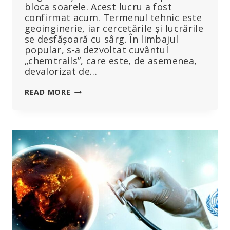
bloca soarele. Acest lucru a fost
confirmat acum. Termenul tehnic este
geoinginerie, iar cercetările și lucrările
se desfășoară cu sârg. În limbajul
popular, s-a dezvoltat cuvântul
„chemtrails”, care este, de asemenea,
devalorizat de…
MAINSTREAM
READ MORE
CONFIRMĂ
PROIECTUL
SECRET
„CHEMTRAIL”