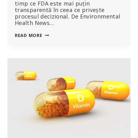
timp ce FDA este mai puțin
transparentă în ceea ce privește
procesul decizional. De Environmental
Health News…
CÂND
READ MORE
VINE
VORBA
DE
PROTECȚIA
CONSUMATORILOR
DE
SUBSTANȚE
CHIMICE
DIN
ALIMENTE,
FDA
ARE
UN
SCOR
MAI