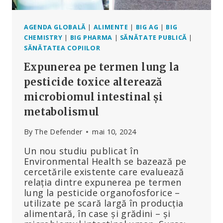
OAMENI
ȘI
PLANETĂ
AGENDA GLOBALĂ
|
ALIMENTE
|
BIG AG
|
BIG
CHEMISTRY
|
BIG PHARMA
|
SĂNĂTATE PUBLICĂ
|
SĂNĂTATEA COPIILOR
Expunerea pe termen lung la
pesticide toxice alterează
microbiomul intestinal și
metabolismul
By
The Defender
mai 10, 2024
Un nou studiu publicat în
Environmental Health se bazează pe
cercetările existente care evaluează
relația dintre expunerea pe termen
lung la pesticide organofosforice –
utilizate pe scară largă în producția
alimentară, în case și grădini – și