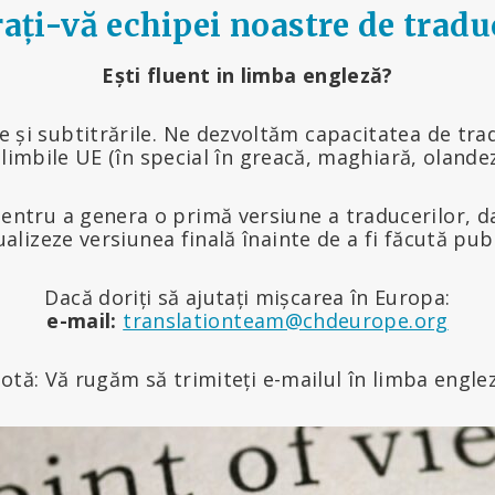
ați-vă echipei noastre de tradu
Ești fluent in limba engleză?
le și subtitrările. Ne dezvoltăm capacitatea de tr
 limbile UE (în special în greacă, maghiară, oland
pentru a genera o primă versiune a traducerilor, 
ualizeze versiunea finală înainte de a fi făcută publ
Dacă doriți să ajutați mișcarea în Europa:
e-mail:
translationteam@chdeurope.org
otă: Vă rugăm să trimiteți e-mailul în limba engle