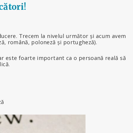
cători!
aducere. Trecem la nivelul următor și acum avem
eză, română, poloneză și portugheză).
dar este foarte important ca o persoană reală să
ică.
ză