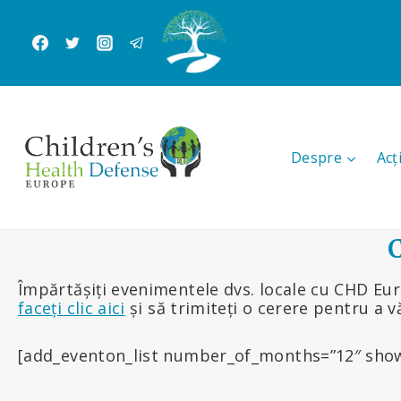
Skip
to
content
Despre
Acț
C
Împărtășiți evenimentele dvs. locale cu CHD Eu
faceți clic aici
și să trimiteți o cerere pentru a v
[add_eventon_list number_of_months=”12″ show