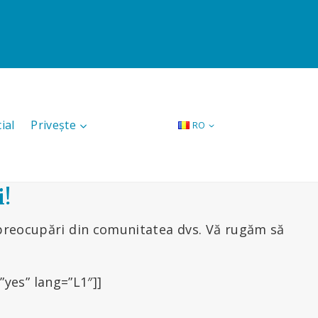
ial
Privește
RO
i!
 preocupări din comunitatea dvs. Vă rugăm să
yes” lang=”L1″]]