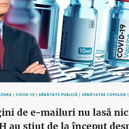
NZURA
|
COVID-19
|
SĂNĂTATE PUBLICĂ
|
SĂNĂTATEA COPIILOR
ini de e-mailuri nu lasă nic
H au știut de la început des