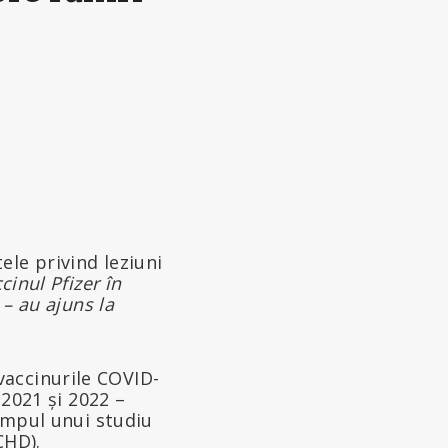
ele privind leziuni
cinul Pfizer în
 – au ajuns la
vaccinurile COVID-
 2021 și 2022 –
timpul unui studiu
CHD).