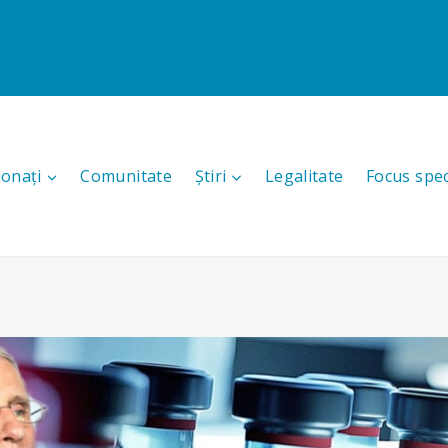
ionați
Comunitate
Știri
Legalitate
Focus spec