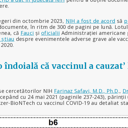
ere.
legeri din octombrie 2023,
NIH a fost de acord
să
p
ocumente, în ritm de 300 de pagini pe lună. Lotul
enea, că
Fauci
și
oficialii
Administrației americane 
 știau
despre evenimentele adverse grave ale vacc
 2020.
 îndoială că vaccinul a cauzat’ 
ise cercetătorilor NIH
Farinaz Safavi, M.D., Ph.D
.,
Dr
pând cu 24 mai 2021 (paginile 237-243), părinții u
izer-BioNTech cu vaccinul COVID-19 au detaliat star