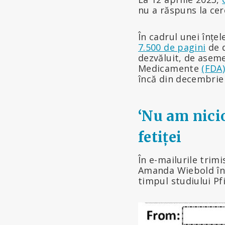
nu a răspuns la cer
În cadrul unei înțe
7.500 de pagini
de d
dezvăluit, de asem
Medicamente
(FDA)
încă din decembrie
‘Nu am nicio
fetiței
În e-mailurile trim
Amanda Wiebold înce
timpul studiului Pf