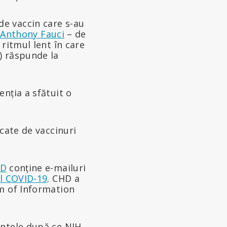
e vaccin care s-au
 Anthony Fauci
– de
ritmul lent în care
) răspunde la
nția a sfătuit o
cate de vaccinuri
HD
conține e-mailuri
ul COVID-19
. CHD a
m of Information
ntele după ce NIH