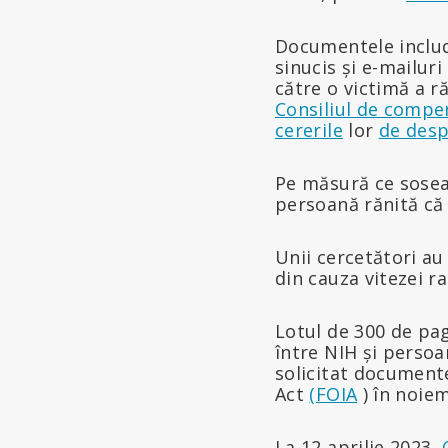
Documentele includ
sinucis și e-mailur
către o victimă a r
Consiliul de compe
cererile
lor
de desp
Pe măsură ce soseau
persoană rănită că
Unii cercetători au
din cauza vitezei r
Lotul de 300 de pa
între NIH și perso
solicitat document
Act
(FOIA
) în noie
La 12 aprilie 2023,