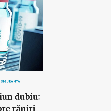
|
SIGURANȚA
iun dubiu:
pre răniri