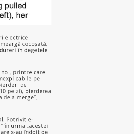
i electrice
să meargă cocoșată,
 dureri în degetele
noi, printre care
inexplicabile pe
pierderi de
10 pe zi), pierderea
ea de a merge”,
l. Potrivit e-
” în urma „acestei
care s-au îndoit de