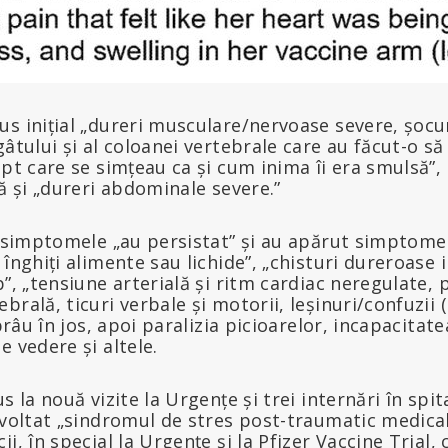
s inițial „dureri musculare/nervoase severe, șocur
gâtului și al coloanei vertebrale care au făcut-o 
ept care se simțeau ca și cum inima îi era smulsă”,
ră și „dureri abdominale severe.”
, simptomele „au persistat” și au apărut simptome 
 înghiți alimente sau lichide”, „chisturi dureroase 
p”, „tensiune arterială și ritm cardiac neregulate, 
rală, ticuri verbale și motorii, leșinuri/confuzii (
 brâu în jos, apoi paralizia picioarelor, incapacitat
e vedere și altele.
s la nouă vizite la Urgențe și trei internări în spita
zvoltat „sindromul de stres post-traumatic medical
i, în special la Urgențe și la Pfizer Vaccine Trial, 