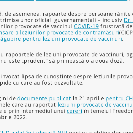
, de asemenea, rapoarte despre persoane rănite d
i trimise unor oficiali guvernamentali – inclusiv
Dr.
ănilor provocate de vaccinul
COVID-19
frustrată de 
nsare a leziunilor provocate de contramăsuri
(CICP
ăgubire pentru leziuni provocate de vaccinuri
.
 rapoartele de leziuni provocate de vaccinuri, age
 nu este „prudent” să primească o a doua doză.
 invocat lipsa de cunoștințe despre leziunile provo
apide cu care au fost dezvoltate.
gini de
documente publicat
la 21 aprilie
pentru C
anele care au raportat
leziuni provocate de vaccin
ele prin intermediul unei
cereri
în temeiul Freedo
mbrie 2022.
CHD a dat în judecată NIH
pentru a obține docume