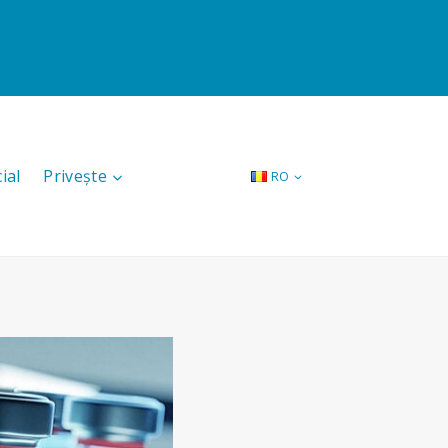
ial
Privește
RO