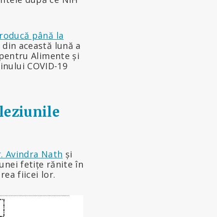
roducă până la
 din această lună a
pentru Alimente și
inului COVID-19
leziunile
. Avindra Nath
și
nei fetițe rănite în
ea fiicei lor.