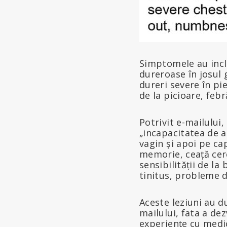
Simptomele au inclu
dureroase în josul 
dureri severe în pi
de la picioare, feb
Potrivit e-mailului
„incapacitatea de a
vagin și apoi pe ca
memorie, ceață cereb
sensibilității de la
tinitus, probleme d
Aceste leziuni au du
mailului, fata a de
experiențe cu medici