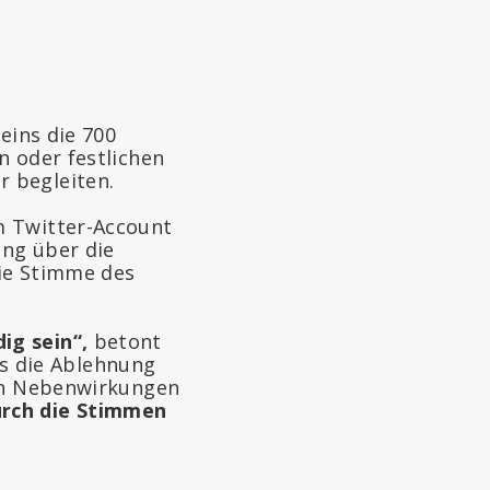
eins die 700
n oder festlichen
 begleiten.
m Twitter-Account
ung über die
die Stimme des
ig sein“,
betont
ass die Ablehnung
hen Nebenwirkungen
urch die Stimmen