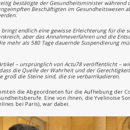
eitig bestätigte der Gesundheitsminister während d
ungeimpften Beschäftigten im Gesundheitswesen a
werden.
bringt endlich eine gewisse Erleichterung für die 
ankreich, aber das Annahmeverfahren und die Ents
die mehr als 580 Tage dauernde Suspendierung mü
.
tikel – ursprünglich von Actu78 veröffentlicht – wir
 dass die Quelle der Wahrheit und der Gerechtigke
e groß die Steine sind, die sie verbarrikadieren.
mmten die Abgeordneten für die Aufhebung der Co
undheitsberufe. Eine von ihnen, die Yvelinoise S
lines bei Paris), war dabei.