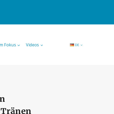
Im Fokus
Videos
DE
en
e Tränen