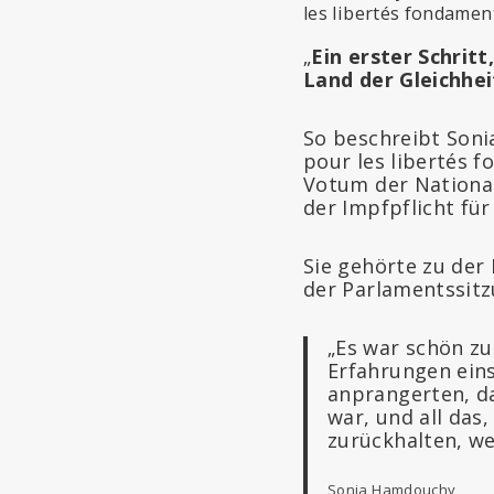
les libertés fondamen
„
Ein erster Schrit
Land der Gleichhe
So beschreibt Soni
pour les libertés f
Votum der Nationa
der Impfpflicht fü
Sie gehörte zu der
der Parlamentssitz
„Es war schön zu
Erfahrungen ein
anprangerten, da
war, und all das
zurückhalten, we
Sonia Hamdouchy