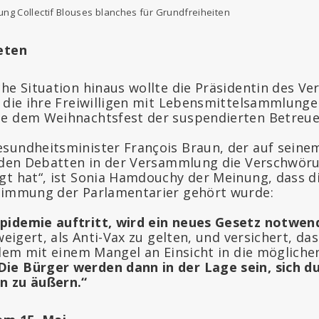
ung Collectif Blouses blanches für Grundfreiheiten
eten
he Situation hinaus wollte die Präsidentin des Ver
, die ihre Freiwilligen mit Lebensmittelsammlunge
e dem Weihnachtsfest der suspendierten Betreuer
sundheitsminister François Braun, der auf seine
i den Debatten in der Versammlung die Verschwör
gt hat“, ist Sonia Hamdouchy der Meinung, dass 
timmung der Parlamentarier gehört wurde:
pidemie auftritt, wird ein neues Gesetz notwend
 weigert, als Anti-Vax zu gelten, und versichert, d
allem mit einem Mangel an Einsicht in die möglic
Die Bürger werden dann in der Lage sein, sich d
n zu äußern.“