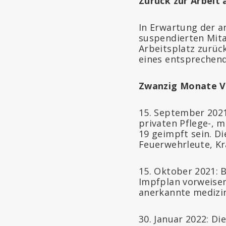
Zurück zur Arbeit 
In Erwartung der a
suspendierten Mita
Arbeitsplatz zurüc
eines entsprechend
Zwanzig Monate 
15. September 2021
privaten Pflege-, m
19 geimpft sein. D
Feuerwehrleute, K
15. Oktober 2021: 
Impfplan vorweisen
anerkannte medizin
30. Januar 2022: D