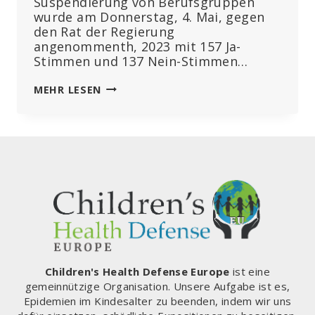
Suspendierung von Berufsgruppen
wurde am Donnerstag, 4. Mai, gegen
den Rat der Regierung
angenommenth, 2023 mit 157 Ja-
Stimmen und 137 Nein-Stimmen…
WIEDEREINSTELLUNG
MEHR LESEN
VON
NICHT
GEIMPFTEN
GESUNDHEITSPERSONAL:
„ICH
KONNTE
DIE
TRÄNEN
NICHT
ZURÜCKHALTEN“
Children's Health Defense Europe
ist eine
gemeinnützige Organisation. Unsere Aufgabe ist es,
Epidemien im Kindesalter zu beenden, indem wir uns