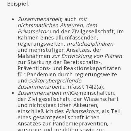
Beispiel:
Zusammenarbeit
, auch
mit
nichtstaatlichen Akteuren, dem
Privatsektor
und der Zivilgesellschaft, im
Rahmen eines allumfassenden,
regierungsweiten,
multidisziplinären
und mehrstufigen Ansatzes, der
Maßnahmen
zur Entwicklung von
Plänen
zur Stärkung der Bereitschafts-,
Präventions- und Reaktionskapazitäten
für Pandemien durch regierungsweite
und
sektorübergreifende
Zusammenarbeit
umfasst 14(2)a);
Zusammenarbeit mit
Gemeinschaften,
der Zivilgesellschaft, der Wissenschaft
und nichtstaatlichen Akteuren,
einschließlich des
Privatsektors
, als Teil
eines gesamtgesellschaftlichen
Ansatzes zur Pandemieprävention, -
vorsorge und -reaktion sowie zur