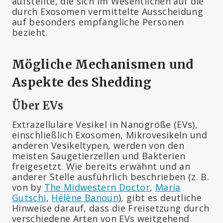
aufstellte, die sich im Wesentlichen auf die
durch Exosomen vermittelte Ausscheidung
auf besonders empfängliche Personen
bezieht.
Mögliche Mechanismen und
Aspekte des Shedding
Über EVs
Extrazelluläre Vesikel in Nanogröße (EVs),
einschließlich Exosomen, Mikrovesikeln und
anderen Vesikeltypen, werden von den
meisten Säugetierzellen und Bakterien
freigesetzt. Wie bereits erwähnt und an
anderer Stelle ausführlich beschrieben (z. B.
von by
The Midwestern Doctor
,
Maria
Gutschi
,
Hélène Banoun
), gibt es deutliche
Hinweise darauf, dass die Freisetzung durch
verschiedene Arten von EVs weitgehend