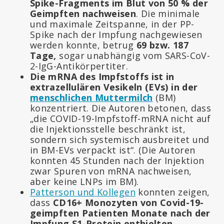
Spike-Fragments im Blut von 50 % der
Geimpften nachweisen
. Die minimale
und maximale Zeitspanne, in der PP-
Spike nach der Impfung nachgewiesen
werden konnte, betrug
69 bzw. 187
Tage,
sogar unabhängig vom SARS-CoV-
2-IgG-Antikörpertiter.
Die mRNA des Impfstoffs ist in
extrazellulären Vesikeln (EVs) in der
menschlichen Muttermilch
(BM)
konzentriert. Die Autoren betonen, dass
„die COVID-19-Impfstoff-mRNA nicht auf
die Injektionsstelle beschränkt ist,
sondern sich systemisch ausbreitet und
in BM-EVs verpackt ist“. (Die Autoren
konnten 45 Stunden nach der Injektion
zwar Spuren von mRNA nachweisen,
aber keine LNPs im BM).
Patterson und Kollegen
konnten zeigen,
dass
CD16+ Monozyten von Covid-19-
geimpften Patienten Monate nach der
Impfung S1-Protein enthielten
.