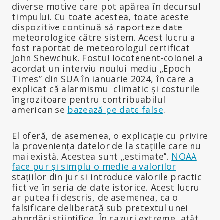
diverse motive care pot apărea în decursul
timpului. Cu toate acestea, toate aceste
dispozitive continuă să raporteze date
meteorologice către sistem. Acest lucru a
fost raportat de meteorologul certificat
John Shewchuk. Fostul locotenent-colonel a
acordat un interviu noului mediu „Epoch
Times” din SUA în ianuarie 2024, în care a
explicat că alarmismul climatic și costurile
îngrozitoare pentru contribuabilul
american se
bazează pe date false
.
El oferă, de asemenea, o explicație cu privire
la proveniența datelor de la stațiile care nu
mai există. Acestea sunt „estimate”.
NOAA
face pur și simplu o medie a valorilor
stațiilor din jur și introduce valorile practic
fictive în seria de date istorice. Acest lucru
ar putea fi descris, de asemenea, ca o
falsificare deliberată sub pretextul unei
abordări științifice. În cazuri extreme, atât