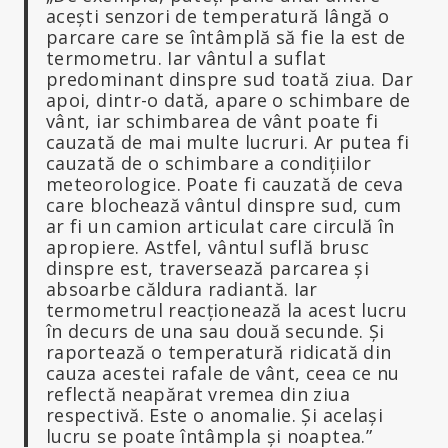
acești senzori de temperatură lângă o
parcare care se întâmplă să fie la est de
termometru. Iar vântul a suflat
predominant dinspre sud toată ziua. Dar
apoi, dintr-o dată, apare o schimbare de
vânt, iar schimbarea de vânt poate fi
cauzată de mai multe lucruri. Ar putea fi
cauzată de o schimbare a condițiilor
meteorologice. Poate fi cauzată de ceva
care blochează vântul dinspre sud, cum
ar fi un camion articulat care circulă în
apropiere. Astfel, vântul suflă brusc
dinspre est, traversează parcarea și
absoarbe căldura radiantă. Iar
termometrul reacționează la acest lucru
în decurs de una sau două secunde. Și
raportează o temperatură ridicată din
cauza acestei rafale de vânt, ceea ce nu
reflectă neapărat vremea din ziua
respectivă. Este o anomalie. Și același
lucru se poate întâmpla și noaptea.”