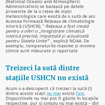
(National Oceanic and Atmospheric
Administration) se bazează pe datele
provenite de la o rețea de stații
meteorologice care există de o sută de ani.
Acestea formează Rețeaua de climatologie
istorică (USHCN). ”
Rețeaua a fost creată
pentru a oferi o „înregistrare climatică
istorică precisă, imparțială și actualizată
pentru Statele Unite”
”
,
explică NOAA. De
exemplu, temperaturile maxime și minime
zilnice sunt măsurate și raportate.
Treizeci la sută dintre
stațiile USHCN nu există
Acum s-a descoperit că treizeci la sută (!)
dintre aceste stații
nu mai
există
fizic
.
Dispozitivele nu mai pot fi găsite în locațiile
respective, pur și simplu nu mai există – din