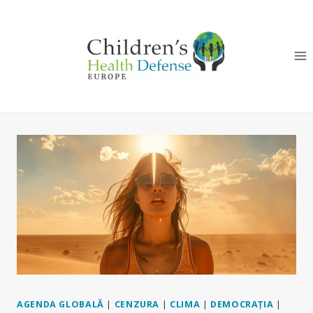
Skip
to
content
AGENDA GLOBALĂ
|
CENZURA
|
CLIMA
|
DEMOCRAȚIA
|