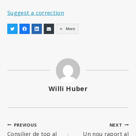
Suggest a correction
More
Willi Huber
Navigare
PREVIOUS
NEXT
Consilier de top al
Un nou raport al