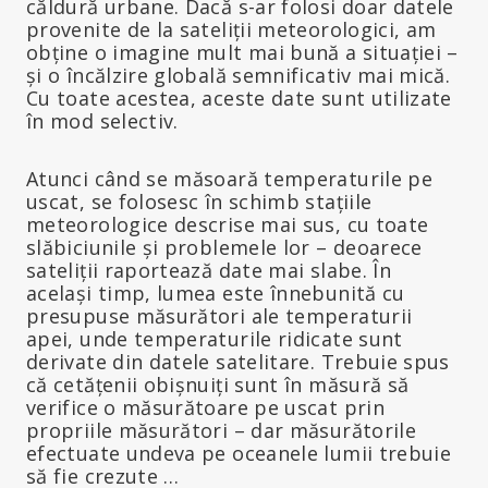
căldură urbane. Dacă s-ar folosi doar datele
provenite de la sateliții meteorologici, am
obține o imagine mult mai bună a situației –
și o încălzire globală semnificativ mai mică.
Cu toate acestea, aceste date sunt utilizate
în mod selectiv.
Atunci când se măsoară temperaturile pe
uscat, se folosesc în schimb stațiile
meteorologice descrise mai sus, cu toate
slăbiciunile și problemele lor – deoarece
sateliții raportează date mai slabe. În
același timp, lumea este înnebunită cu
presupuse măsurători ale temperaturii
apei, unde temperaturile ridicate sunt
derivate din datele satelitare. Trebuie spus
că cetățenii obișnuiți sunt în măsură să
verifice o măsurătoare pe uscat prin
propriile măsurători – dar măsurătorile
efectuate undeva pe oceanele lumii trebuie
să fie crezute …