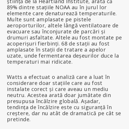
știință de la Heartland Institute, arată că
89% dintre stațiile NOAA au în jurul lor
elemente care denaturează temperaturile.
Multe sunt amplasate pe pistele
aeroporturilor, altele lângă ventilatoare de
evacuare sau înconjurate de parcări și
drumuri asfaltate. Altele au fost montate pe
acoperișuri fierbinți. 68 de stații au fost
amplasate în stații de tratare a apelor
uzate, unde fermentarea deșeurilor duce la
temperaturi mai ridicate.
Watts a efectuat o analiză care a luat în
considerare doar stațiile care au fost
instalate corect și care aveau un mediu
neutru. Acestea arată doar jumătate din
presupusa încălzire globală. Așadar,
tendința de încălzire este cu siguranță în
creștere, dar nu atât de dramatică pe cât se
pretinde.