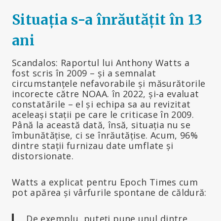
Situația s-a înrăutățit în 13
ani
Scandalos: Raportul lui Anthony Watts a
fost scris în 2009 – și a semnalat
circumstanțele nefavorabile și măsurătorile
incorecte către NOAA. în 2022, și-a evaluat
constatările – el și echipa sa au revizitat
aceleași stații pe care le criticase în 2009.
Până la această dată, însă, situația nu se
îmbunătățise, ci se înrăutățise. Acum, 96%
dintre stații furnizau date umflate și
distorsionate.
Watts a explicat pentru Epoch Times cum
pot apărea și vârfurile spontane de căldură:
„De exemplu, puteți pune unul dintre