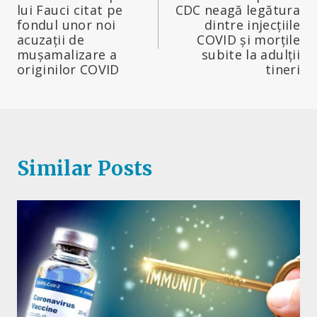
în
lui Fauci citat pe
CDC neagă legătura
fondul unor noi
dintre injecțiile
articole
acuzații de
COVID și morțile
mușamalizare a
subite la adulții
originilor COVID
tineri
Similar Posts