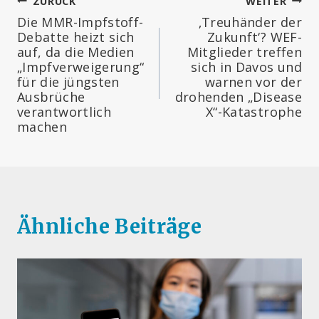
Beitragsnavigation
ZURÜCK
WEITER
Die MMR-Impfstoff-
‚Treuhänder der
Debatte heizt sich
Zukunft‘? WEF-
auf, da die Medien
Mitglieder treffen
„Impfverweigerung“
sich in Davos und
für die jüngsten
warnen vor der
Ausbrüche
drohenden „Disease
verantwortlich
X“-Katastrophe
machen
Ähnliche Beiträge