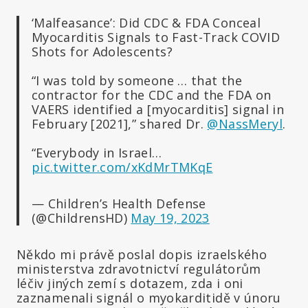
‘Malfeasance’: Did CDC & FDA Conceal
Myocarditis Signals to Fast-Track COVID
Shots for Adolescents?
“I was told by someone … that the
contractor for the CDC and the FDA on
VAERS identified a [myocarditis] signal in
February [2021],” shared Dr.
@NassMeryl
.
“Everybody in Israel…
pic.twitter.com/xKdMrTMKqE
— Children’s Health Defense
(@ChildrensHD)
May 19, 2023
Někdo mi právě poslal dopis izraelského
ministerstva zdravotnictví regulátorům
léčiv jiných zemí s dotazem, zda i oni
zaznamenali signál o myokarditidě v únoru