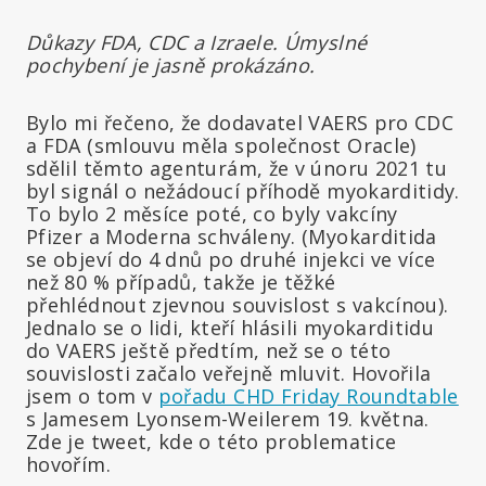
Důkazy FDA, CDC a Izraele. Úmyslné
pochybení je jasně prokázáno.
Bylo mi řečeno, že dodavatel VAERS pro CDC
a FDA (smlouvu měla společnost Oracle)
sdělil těmto agenturám, že v únoru 2021 tu
byl signál o nežádoucí příhodě myokarditidy.
To bylo 2 měsíce poté, co byly vakcíny
Pfizer a Moderna schváleny. (Myokarditida
se objeví do 4 dnů po druhé injekci ve více
než 80 % případů, takže je těžké
přehlédnout zjevnou souvislost s vakcínou).
Jednalo se o lidi, kteří hlásili myokarditidu
do VAERS ještě předtím, než se o této
souvislosti začalo veřejně mluvit. Hovořila
jsem o tom v
pořadu CHD Friday Roundtable
s Jamesem Lyonsem-Weilerem 19. května.
Zde je tweet, kde o této problematice
hovořím.