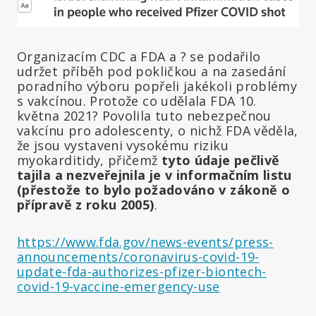
Organizacím CDC a FDA a ? se podařilo
udržet příběh pod pokličkou a na zasedání
poradního výboru popřeli jakékoli problémy
s vakcínou. Protože co udělala FDA 10.
května 2021? Povolila tuto nebezpečnou
vakcínu pro adolescenty, o nichž FDA věděla,
že jsou vystaveni vysokému riziku
myokarditidy, přičemž
tyto údaje pečlivě
tajila a nezveřejnila je v informačním listu
(přestože to bylo požadováno v zákoně o
přípravě z roku 2005)
.
https://www.fda.gov/news-events/press-
announcements/coronavirus-covid-19-
update-fda-authorizes-pfizer-biontech-
covid-19-vaccine-emergency-use