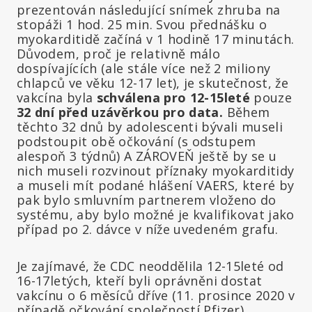
prezentován následující snímek zhruba na
stopáži 1 hod. 25 min. Svou přednášku o
myokarditidě začíná v 1 hodině 17 minutách.
Důvodem, proč je relativně málo
dospívajících (ale stále více než 2 miliony
chlapců ve věku 12-17 let), je skutečnost, že
vakcína byla
schválena pro 12-15leté
pouze
32 dní před uzávěrkou pro
data
.
Během
těchto 32 dnů by adolescenti bývali museli
podstoupit obě očkování (s odstupem
alespoň 3 týdnů) A ZÁROVEŇ ještě by se u
nich museli rozvinout příznaky myokarditidy
a museli mít podané hlášení VAERS, které by
pak bylo smluvním partnerem vloženo do
systému, aby bylo možné je kvalifikovat jako
případ po 2. dávce v níže uvedeném grafu.
Je zajímavé, že CDC neoddělila 12-15leté od
16-17letých, kteří byli oprávněni dostat
vakcínu o 6 měsíců dříve (11. prosince 2020 v
případě očkování společností Pfizer).