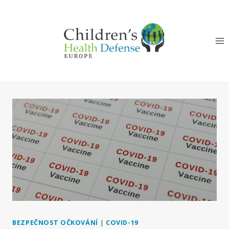
Přeskočit
na
obsah
BEZPEČNOST OČKOVÁNÍ
|
COVID-19