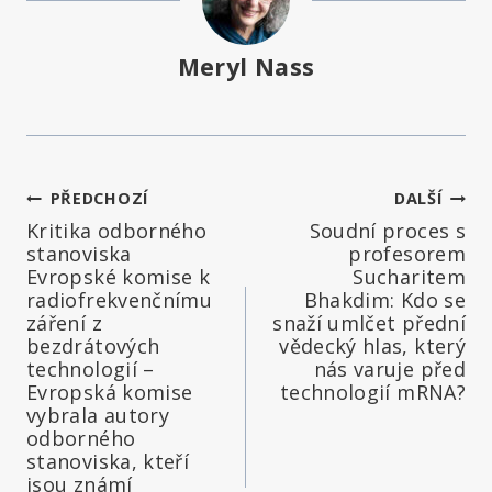
Meryl Nass
Navigace
PŘEDCHOZÍ
DALŠÍ
Kritika odborného
Soudní proces s
pro
stanoviska
profesorem
Evropské komise k
Sucharitem
příspěvek
radiofrekvenčnímu
Bhakdim: Kdo se
záření z
snaží umlčet přední
bezdrátových
vědecký hlas, který
technologií –
nás varuje před
Evropská komise
technologií mRNA?
vybrala autory
odborného
stanoviska, kteří
jsou známí