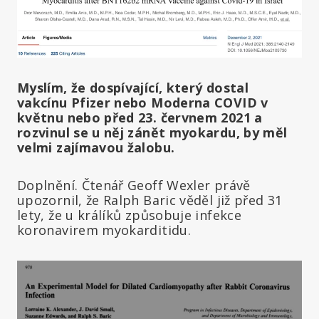
Myslím, že dospívající, který dostal
vakcínu Pfizer nebo Moderna COVID v
květnu nebo před 23. červnem 2021 a
rozvinul se u něj zánět myokardu, by měl
velmi zajímavou žalobu.
Doplnění. Čtenář Geoff Wexler právě
upozornil, že Ralph Baric věděl již před 31
lety, že u králíků způsobuje infekce
koronavirem myokarditidu.