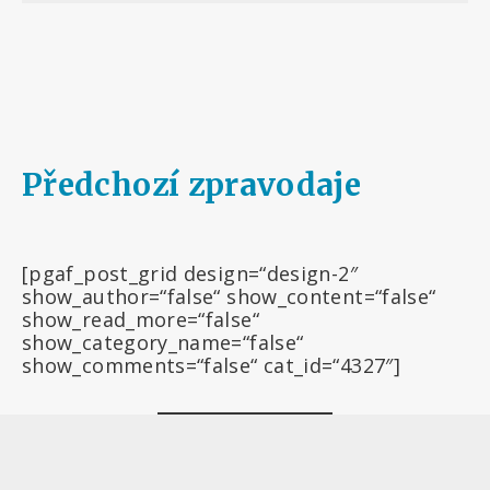
Předchozí zpravodaje
[pgaf_post_grid design=“design-2″
show_author=“false“ show_content=“false“
show_read_more=“false“
show_category_name=“false“
show_comments=“false“ cat_id=“4327″]