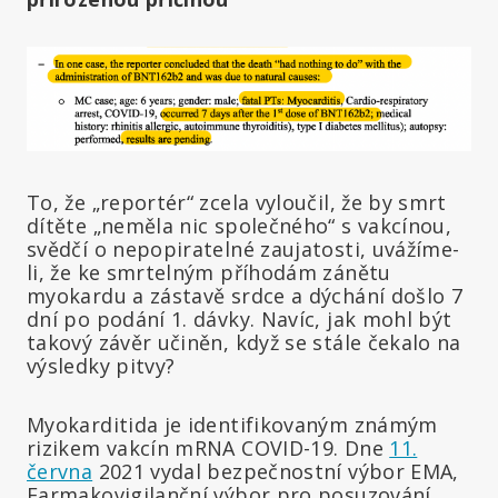
To, že „reportér“ zcela vyloučil, že by smrt
dítěte „neměla nic společného“ s vakcínou,
svědčí o nepopiratelné zaujatosti, uvážíme-
li, že ke smrtelným příhodám zánětu
myokardu a zástavě srdce a dýchání došlo 7
dní po podání 1. dávky. Navíc, jak mohl být
takový závěr učiněn, když se stále čekalo na
výsledky pitvy?
Myokarditida je identifikovaným známým
rizikem vakcín mRNA COVID-19. Dne
11.
června
2021 vydal bezpečnostní výbor EMA,
Farmakovigilanční výbor pro posuzování