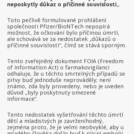
neposkytly důkaz o příčinné souvislosti
„.
Toto pečlivě formulované prohlášení
společnosti Pfizer/BioNTech nepopírá
možnost, že očkování bylo příčinou úmrtí,
ale schovává se za nedostatek „důkazů o
příčinné souvislosti“, čímž se stává sporným.
Tento zveřejněný dokument FOIA (Freedom
of Information Act) o farmakovigilanci
odhaluje, že u těchto smrtelných případů se
pitvy buď jednoduše neprováděly; není
známo, zda byly provedeny, nebo je uveden
důvod „byly poskytnuty omezené
informace“.
Tento nedostatek vyšetřování těchto úmrtí
dětí a mladistvých je zavrženíhodný,
zejména proto, že je velmi neobvyklé, aby u
mladého člověka došlo buď k plicní embolii,