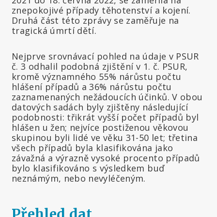
znepokojivé případy těhotenství a kojení.
Druhá část této zprávy se zaměřuje na
tragická úmrtí dětí.
Nejprve srovnávací pohled na údaje v PSUR
č. 3 odhalil podobná zjištění v 1. č. PSUR,
kromě významného 55% nárůstu počtu
hlášení případů a 36% nárůstu počtu
zaznamenaných nežádoucích účinků. V obou
datových sadách byly zjištěny následující
podobnosti: třikrát vyšší počet případů byl
hlášen u žen; nejvíce postiženou věkovou
skupinou byli lidé ve věku 31-50 let; třetina
všech případů byla klasifikována jako
závažná a výrazně vysoké procento případů
bylo klasifikováno s výsledkem buď
neznámým, nebo nevyléčeným.
Přehled dat