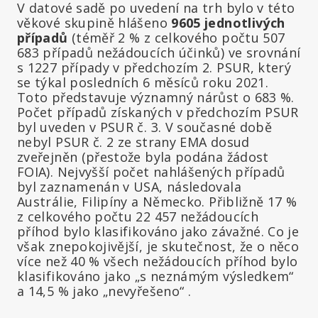
V datové sadě po uvedení na trh bylo v této
věkové skupině hlášeno
9605 jednotlivých
případů
(téměř 2 % z celkového počtu 507
683 případů nežádoucích účinků) ve srovnání
s 1227 případy v předchozím 2. PSUR, který
se týkal posledních 6 měsíců roku 2021.
Toto představuje významný nárůst o 683 %.
Počet případů získaných v předchozím PSUR
byl uveden v PSUR č. 3. V současné době
nebyl PSUR č. 2 ze strany EMA dosud
zveřejněn (přestože byla podána žádost
FOIA). Nejvyšší počet nahlášených případů
byl zaznamenán v USA, následovala
Austrálie, Filipíny a Německo. Přibližně 17 %
z celkového počtu 22 457 nežádoucích
příhod bylo klasifikováno jako závažné. Co je
však znepokojivější, je skutečnost, že o něco
více než 40 % všech nežádoucích příhod bylo
klasifikováno jako „s neznámým výsledkem“
a 14,5 % jako „nevyřešeno“ .