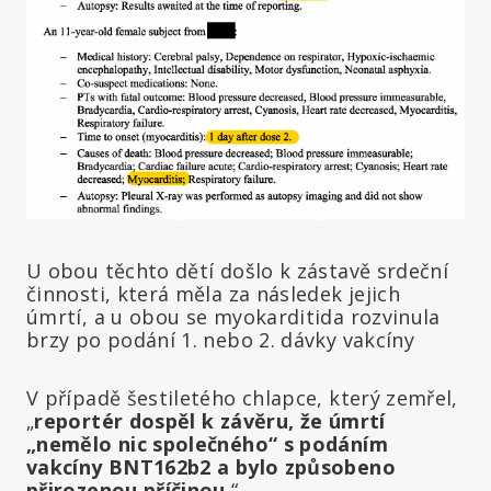
U obou těchto dětí došlo k zástavě srdeční
činnosti, která měla za následek jejich
úmrtí, a u obou se myokarditida rozvinula
brzy po podání 1. nebo 2. dávky vakcíny
V případě šestiletého chlapce, který zemřel,
„
reportér dospěl k závěru, že úmrtí
„nemělo nic společného“ s podáním
vakcíny BNT162b2 a bylo způsobeno
přirozenou příčinou
“