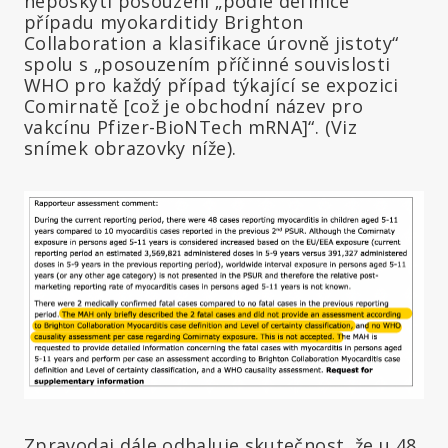
neposkytl posouzení „podle definice
případu myokarditidy Brighton
Collaboration a klasifikace úrovně jistoty“
spolu s „posouzením příčinné souvislosti
WHO pro každý případ týkající se expozici
Comirnatě [což je obchodní název pro
vakcínu Pfizer-BioNTech mRNA]“. (Viz
snímek obrazovky níže).
Zpravodaj dále odhaluje skutečnost, že u 48