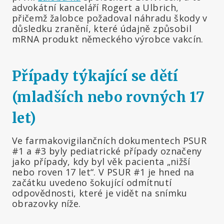
advokátní kanceláří Rogert a Ulbrich,
přičemž žalobce požadoval náhradu škody v
důsledku zranění, které údajně způsobil
mRNA produkt německého výrobce vakcín.
Případy týkající se dětí
(mladších nebo rovných 17
let)
Ve farmakovigilančních dokumentech PSUR
#1 a #3 byly pediatrické případy označeny
jako případy, kdy byl věk pacienta „nižší
nebo roven 17 let“.
V PSUR #1 je hned na
začátku uvedeno šokující odmítnutí
odpovědnosti, které je vidět na snímku
obrazovky níže.