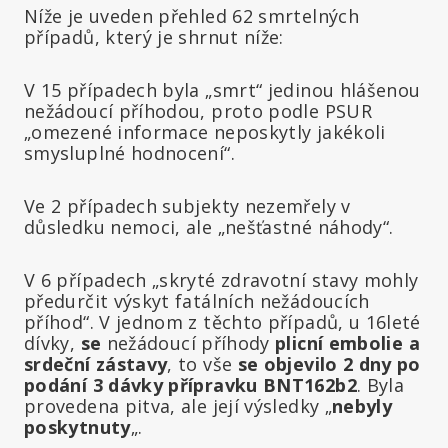
Níže je uveden přehled 62 smrtelných
případů, který je shrnut níže:
V 15 případech byla „smrt“ jedinou hlášenou
nežádoucí příhodou, proto podle PSUR
„omezené informace neposkytly jakékoli
smysluplné hodnocení“.
Ve 2 případech subjekty nezemřely v
důsledku nemoci, ale „nešťastné náhody“.
V 6 případech „skryté zdravotní stavy mohly
předurčit výskyt fatálních nežádoucích
příhod“. V jednom z těchto případů, u 16leté
dívky,
se
nežádoucí příhody
plicní embolie a
srdeční zástavy
, to vše
se objevilo 2 dny po
podání 3
dávky přípravku BNT162b2
. Byla
provedena pitva, ale její výsledky „
nebyly
poskytnuty
„.