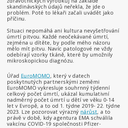
zdravotnických výrobků] na základě
skandinávských údajů neřekla, že jde o
problém. Poté to lékaři začali uvádět jako
příčinu.
Situaci nepomáhá ani kultura nevyšetřování
úmrtí pitvou. Každé neočekávané úmrtí,
zejména u dítěte, by podle mého názoru
mělo mít pitvu. Navíc patologové ne vždy
odebírají vzorky tkáně, které by umožnily
mikroskopickou diagnózu.
Úřad
EuroMOMO
, který v datech
poskytnutých partnerskými zeměmi
EuroMOMO vykresluje souhrnný týdenní
celkový počet úmrtí, ukázal kumulativní
nadměrný počet úmrtí u dětí ve věku 0-14
let v Evropě, a to od 1. týdne 2019- 22. týdne
2023. Lze pozorovat výrazný
nárůst
, a to
právě v době, kdy agentura EMA schválila
vakcínu COVID-19 společnosti Pfizer-