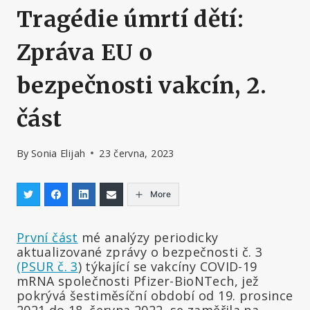
Tragédie úmrtí dětí:
Zpráva EU o
bezpečnosti vakcín, 2.
část
By
Sonia Elijah
23 června, 2023
More
První část
mé analýzy periodicky
aktualizované zprávy o bezpečnosti č. 3
(PSUR č. 3
) týkající se vakcíny COVID-19
mRNA společnosti Pfizer-BioNTech, jež
pokrývá šestiměsíční období od
19. prosince
2021 do 18. června 2022, se zaměřila na