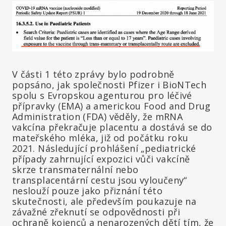
V části 1 této zprávy bylo podrobně
popsáno, jak společnosti Pfizer i BioNTech
spolu s Evropskou agenturou pro léčivé
přípravky (EMA) a americkou Food and Drug
Administration (FDA) věděly, že mRNA
vakcína překračuje placentu a dostává se do
mateřského mléka, již od počátku roku
2021. Následující prohlášení „pediatrické
případy zahrnující expozici vůči vakcíně
skrze transmaternální nebo
transplacentární cestu jsou vyloučeny“
neslouží pouze jako přiznání této
skutečnosti, ale především poukazuje na
závažné zřeknutí se odpovědnosti při
ochraně kojenců a nenarozených dětí tím, že