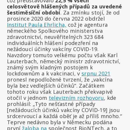
což představovalo
22,5 % všech
celosvětově hlášených případů za uvedené
šestiměsíční období
. Za zmínku stojí, že od
prosince 2020 do června 2022 obdržel
Institut Paula Ehrlicha,
což je agentura
německého Spolkového ministerstva
zdravotnictví, neuvěřitelných 323 684
individuálních hlášení podezření na
nežádoucí účinky vakcíny COVID-19.
Navzdory tomuto velkému počtu však Karl
Lauterbach, německý ministr zdravotnictví,
známý svým kladným postojem k
lockdownům a k vakcinaci, v
srpnu 2021
pronesl nepodložené tvrzení, že „vakcína
byla bez vedlejších účinků“. Začátkem
tohoto roku však Lauterbach překvapivě
otočil v jednom
televizním rozhovoru
, kde
prohlásil: „Tyto nešťastné případy
[nežádoucích účinků vakcíny COVID-19] jsou
srdcervoucí a každá oběť je až příliš mnoho.“
Teprve nedávno byla v Německu podána
první
žaloba na
společnost BioNTech, a to