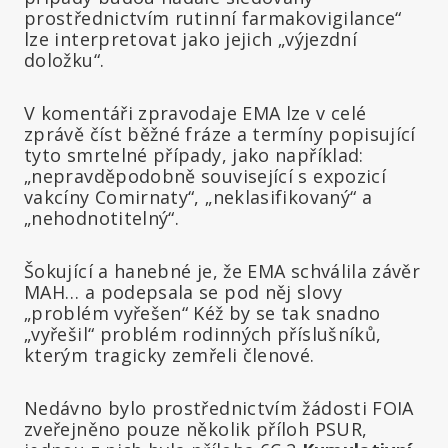
prostřednictvím rutinní farmakovigilance“
lze interpretovat jako jejich „výjezdní
doložku“.
V komentáři zpravodaje EMA lze v celé
zprávě číst běžné fráze a termíny popisující
tyto smrtelné případy, jako například:
„nepravděpodobně související s expozicí
vakcíny Comirnaty“, „neklasifikovaný“ a
„nehodnotitelný“.
Šokující a hanebné je, že EMA schválila závěr
MAH… a podepsala se pod něj slovy
„problém vyřešen“ Kéž by se tak snadno
„vyřešil“ problém rodinných příslušníků,
kterým tragicky zemřeli členové.
Nedávno bylo prostřednictvím žádosti FOIA
zveřejněno pouze několik příloh PSUR,