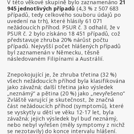
V této věkové skupině bylo zaznamenáno
21
945 jednotlivých případů
(4,3 % z 507 683
případů, tedy celkového souboru údajů po
uvedení na trh), které hlásily 61 071
nežádoucích příhod. PSUR č. 3 odhalil, že v
PSUR č. 2 bylo získáno 18 451 případů, což
představuje zhruba 20% nárůst počtu
případů. Nejvyšší počet hlášených případů
byl zaznamenán v Německu, těsně
následovaném Filipínami a Austrálií.
Znepokojující je, že zhruba třetina (32 %)
všech nežádoucích příhod byla klasifikována
jako závažná; další třetina jako výsledek
„neznámý“ a pětina (20 %) jako „nevyřešeno“
Zvláště varující je skutečnost, že značná
část nežádoucích příhod (symptomů), které
se vyskytly u dětí ve věku 12-17 let, byla
závažná; jejich výsledek byl buď neznámý,
nebo nebyl vyřešen (měly symptomy z nichž
se nezotavily) do konce intervalu hlášení.