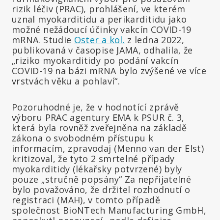
rizik léčiv (PRAC), prohlášení, ve kterém
uznal myokarditidu a perikarditidu jako
možné nežádoucí účinky vakcín COVID-19
mRNA. Studie
Oster a kol.
z ledna 2022,
publikovaná v časopise JAMA, odhalila, že
„riziko myokarditidy po podání vakcín
COVID-19 na bázi mRNA bylo zvýšené ve více
vrstvách věku a pohlaví“.
Pozoruhodné je, že v hodnotící zprávě
výboru PRAC agentury EMA k PSUR č. 3,
která byla rovněž zveřejněna na základě
zákona o svobodném přístupu k
informacím, zpravodaj (Menno van der Elst)
kritizoval, že tyto 2 smrtelné případy
myokarditidy (lékařsky potvrzené) byly
pouze „stručně popsány“ Za nepřijatelné
bylo považováno, že držitel rozhodnutí o
registraci (MAH), v tomto případě
společnost BioNTech Manufacturing GmbH,