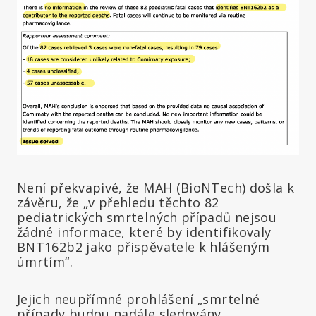
Není překvapivé, že MAH (BioNTech) došla k
závěru, že „v přehledu těchto 82
pediatrických smrtelných případů nejsou
žádné informace, které by identifikovaly
BNT162b2 jako přispěvatele k hlášeným
úmrtím“.
Jejich neupřímné prohlášení „smrtelné
případy budou nadále sledovány