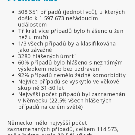
508 351 případů (jednotlivců), u kterých
došlo k 1 597 673 nežádoucím
událostem
Třikrát více případů bylo hlášeno u žen
než u mužů
1/3 všech případů byla klasifikována
jako závažné
3280 hlášených úmrtí
60% případů bylo hlášeno s neznámým
výsledkem nebo bez uzdravení
92% případů nemělo žádné komorbidity
Nejvíce případů se vyskytlo ve věkové
skupině 31-50 let
Nejvyšší počet případů byl zaznamenán
v Německu (22,5% všech hlášených
případů na celém světě)
Německo mělo nejvyšší počet
zaznamenaných případů, celkem 114 573,