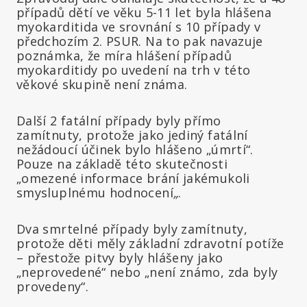
případů dětí ve věku 5-11 let byla hlášena
myokarditida ve srovnání s 10 případy v
předchozím 2. PSUR. Na to pak navazuje
poznámka, že míra hlášení případů
myokarditidy po uvedení na trh v této
věkové skupině není známa.
Další 2 fatální případy byly přímo
zamítnuty, protože jako jediný fatální
nežádoucí účinek bylo hlášeno „úmrtí“.
Pouze na základě této skutečnosti
„omezené informace brání jakémukoli
smysluplnému hodnocení
„
.
Dva smrtelné případy byly zamítnuty,
protože děti měly základní zdravotní potíže
– přestože pitvy byly hlášeny jako
„neprovedené“ nebo „není známo, zda byly
provedeny“.