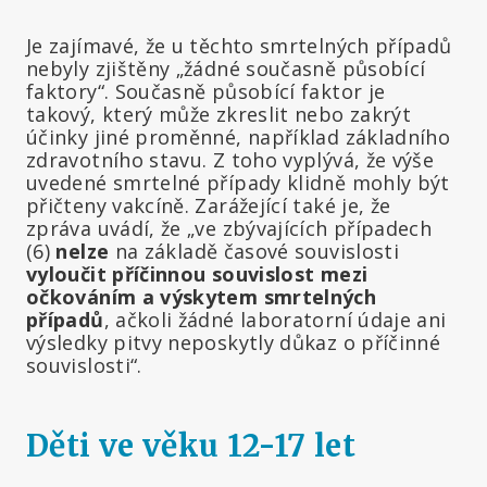
Je zajímavé, že u těchto smrtelných případů
nebyly zjištěny „žádné současně působící
faktory“. Současně působící faktor je
takový, který může zkreslit nebo zakrýt
účinky jiné proměnné, například základního
zdravotního stavu. Z toho vyplývá, že výše
uvedené smrtelné případy klidně mohly být
přičteny vakcíně. Zarážející také je, že
zpráva uvádí, že „ve zbývajících případech
(6)
nelze
na základě časové souvislosti
vyloučit
příčinnou souvislost mezi
očkováním a výskytem smrtelných
případů
, ačkoli žádné laboratorní údaje ani
výsledky pitvy neposkytly důkaz o příčinné
souvislosti“.
Děti ve věku 12-17 let