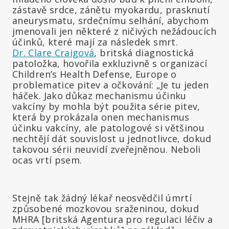
zástavě srdce, zánětu myokardu, prasknutí
aneurysmatu, srdečnímu selhání, abychom
jmenovali jen některé z ničivých nežádoucích
účinků, které mají za následek smrt.
Dr. Clare Craigová
, britská diagnostická
patoložka, hovořila exkluzivně s organizací
Children’s Health Defense, Europe o
problematice pitev a očkování: „Je tu jeden
háček. Jako důkaz mechanismu účinku
vakcíny by mohla být použita série pitev,
která by prokázala onen mechanismus
účinku vakcíny, ale patologové si většinou
nechtějí dát souvislost u jednotlivce, dokud
takovou sérii neuvidí zveřejněnou. Neboli
ocas vrtí psem.
Stejně tak žádný lékař neosvědčil úmrtí
způsobené mozkovou sraženinou, dokud
MHRA [britská Agentura pro regulaci léčiv a