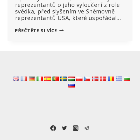
reprezentantů o jeho vyloučení z role
svědka, před slyšením ve Sněmovně
reprezentantů USA, které uspořádal…
„JAKMILE
PŘEČTĚTE SI VÍCE
ZAČNETE
CENZUROVAT,
JSTE
NA
CESTĚ
K
DYSTOPII
A
TOTALITÁŘSTVÍ,“
ŘEKL
RFK
JR.
SNĚMOVNÍMU
VÝBORU