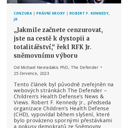
CENZURA
|
PRÁVNÍ KROKY
|
ROBERT F. KENNEDY,
JR
„Jakmile začnete cenzurovat,
jste na cestě k dystopii a
totalitářství,“ řekl RFK Jr.
sněmovnímu výboru
Od
Michael Nevradakis PhD, The Defender
25 července, 2023
Tento článek byl původně zveřejněn na
webových stránkách The Defender –
Children’s Health Defense’s News &
Views. Robert F. Kennedy Jr., předseda
organizace Children’s Health Defense
(CHD), vypovídal během slyšení, které
bylo provázeno spornými přestávkami
a pokusy demokratů ze Sněmovny