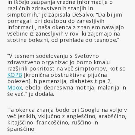
in iščejo zaupanja vredne informacije o
različnih zdravstvenih stanjih in
simptomih,” je zapisala DeSalvo. “Da bi jim
pomagali pri dostopu do zanesljivih
informacij, naša okenca z znanjem navajajo
vsebine iz zanesljivih virov, ki zajemajo na
stotine bolezni, od prehlada do tesnobe.”
“V tesnem sodelovanju s Svetovno
zdravstveno organizacijo bomo kmalu
razširili pokritost na več simptomov, kot so
KOPB
[kronična obstruktivna pljučna
bolezen], hipertenzija, diabetes tipa 2,
Mpox
, ebola, depresivna motnja, malarija in
še več,” je dodala.
Ta okenca znanja bodo pri Googlu na voljo v
več jezikih, vključno z angleščino, arabščino,
kitajščino, francoščino, ruščino in
španščino.