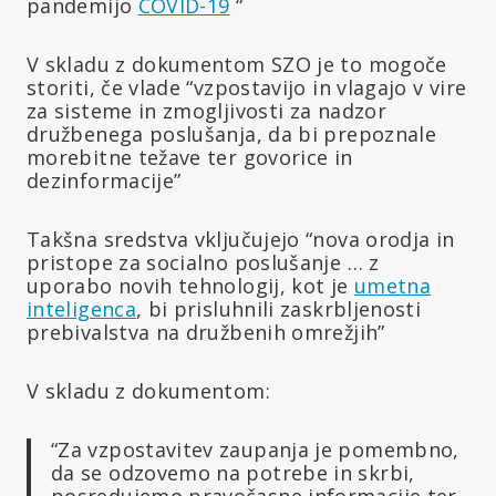
pandemijo
COVID-19
“
V skladu z dokumentom SZO je to mogoče
storiti, če vlade “vzpostavijo in vlagajo v vire
za sisteme in zmogljivosti za nadzor
družbenega poslušanja, da bi prepoznale
morebitne težave ter govorice in
dezinformacije”
Takšna sredstva vključujejo “nova orodja in
pristope za socialno poslušanje … z
uporabo novih tehnologij, kot je
umetna
inteligenca
, bi prisluhnili zaskrbljenosti
prebivalstva na družbenih omrežjih”
V skladu z dokumentom:
“Za vzpostavitev zaupanja je pomembno,
da se odzovemo na potrebe in skrbi,
posredujemo pravočasne informacije ter