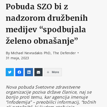
Pobuda SZO bi z
nadzorom družbenih
medijev “spodbujala
želeno obnašanje”
By
Michael Nevradakis PhD, The Defender
31 maja, 2023
More
Nova pobuda Svetovne zdravstvene
organizacije poziva države članice, naj se
borijo proti temu, kar agencija imenuje
“infodemija” – preobilici informacij, “točnih
ali netočnih”, ki ljudem otežujejo