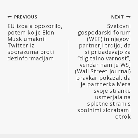
Navigacija
PREVIOUS
NEXT
EU izdala opozorilo,
Svetovni
prispevka
potem ko je Elon
gospodarski forum
Musk umaknil
(WEF) in njegovi
Twitter iz
partnerji trdijo, da
sporazuma proti
si prizadevajo za
dezinformacijam
“digitalno varnost”,
vendar nam je WSJ
(Wall Street Journal)
pravkar pokazal, da
je partnerka Meta
svoje stranke
usmerjala na
spletne strani s
spolnimi zlorabami
otrok