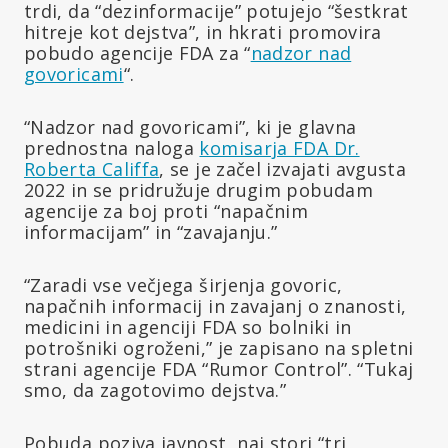
trdi, da “dezinformacije” potujejo “šestkrat
hitreje kot dejstva”, in hkrati promovira
pobudo agencije FDA za “
nadzor nad
govoricami
“.
“Nadzor nad govoricami”, ki je glavna
prednostna naloga
komisarja FDA Dr.
Roberta Califfa
, se je začel izvajati avgusta
2022 in se pridružuje drugim pobudam
agencije za boj proti “napačnim
informacijam” in “zavajanju.”
“Zaradi vse večjega širjenja govoric,
napačnih informacij in zavajanj o znanosti,
medicini in agenciji FDA so bolniki in
potrošniki ogroženi,” je zapisano na spletni
strani agencije FDA “Rumor Control”. “Tukaj
smo, da zagotovimo dejstva.”
Pobuda poziva javnost, naj stori “tri