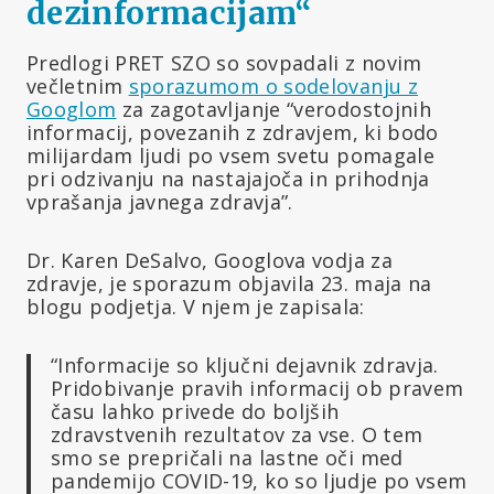
dezinformacijam
“
Predlogi PRET SZO so sovpadali z novim
večletnim
sporazumom o sodelovanju z
Googlom
za zagotavljanje “verodostojnih
informacij, povezanih z zdravjem, ki bodo
milijardam ljudi po vsem svetu pomagale
pri odzivanju na nastajajoča in prihodnja
vprašanja javnega zdravja”.
Dr. Karen DeSalvo, Googlova vodja za
zdravje, je sporazum objavila 23. maja na
blogu podjetja. V njem je zapisala:
“Informacije so ključni dejavnik zdravja.
Pridobivanje pravih informacij ob pravem
času lahko privede do boljših
zdravstvenih rezultatov za vse. O tem
smo se prepričali na lastne oči med
pandemijo COVID-19, ko so ljudje po vsem