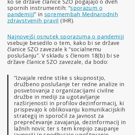
ko se države članice SZO pogajajo o dveh
spornih instrumentih: “
sporazum o
pandemiji
” in
spremembah Mednarodnih
zdravstvenih pravil
(IHR).
Najnovejši osnutek sporazuma o pandemiji
vsebuje besedilo o tem, kako bi se države
članice SZO zavezale k “socialnemu
poslušanju”. V skladu s členom 18(b) bi se
države članice SZO zavezale, da bodo:
“Izvajale redne stike s skupnostjo,
družbeno poslušanje ter redne analize in
posvetovanja z organizacijami civilne
družbe in mediji za ugotavljanje
razširjenosti in profilov dezinformacij, ki
prispevajo k oblikovanju komunikacijskih
strategij in sporočil za javnost za
preprečevanje zavajanja, dezinformacij in
lažnih novic ter s tem krepijo zaupanje
javnosti in spodbujajo upoštevanje