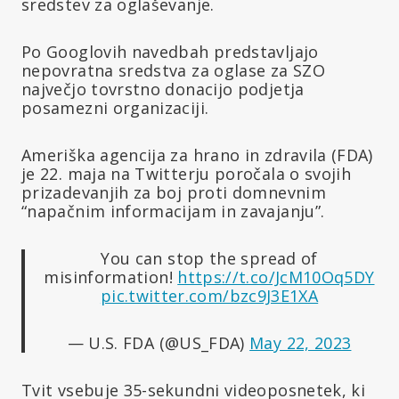
sredstev za oglaševanje.
Po Googlovih navedbah predstavljajo
nepovratna sredstva za oglase za SZO
največjo tovrstno donacijo podjetja
posamezni organizaciji.
Ameriška agencija za hrano in zdravila (FDA)
je 22. maja na Twitterju poročala o svojih
prizadevanjih za boj proti domnevnim
“napačnim informacijam in zavajanju”.
You can stop the spread of
misinformation!
https://t.co/JcM10Oq5DY
pic.twitter.com/bzc9J3E1XA
— U.S. FDA (@US_FDA)
May 22, 2023
Tvit vsebuje 35-sekundni videoposnetek, ki