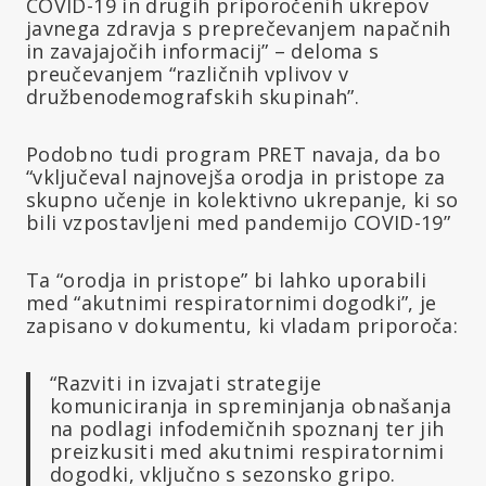
COVID-19 in drugih priporočenih ukrepov
javnega zdravja s preprečevanjem napačnih
in zavajajočih informacij” – deloma s
preučevanjem “različnih vplivov v
družbenodemografskih skupinah”.
Podobno tudi program PRET navaja, da bo
“vključeval najnovejša orodja in pristope za
skupno učenje in kolektivno ukrepanje, ki so
bili vzpostavljeni med pandemijo COVID-19”
Ta “orodja in pristope” bi lahko uporabili
med “akutnimi respiratornimi dogodki”, je
zapisano v dokumentu, ki vladam priporoča:
“Razviti in izvajati strategije
komuniciranja in spreminjanja obnašanja
na podlagi infodemičnih spoznanj ter jih
preizkusiti med akutnimi respiratornimi
dogodki, vključno s sezonsko gripo.