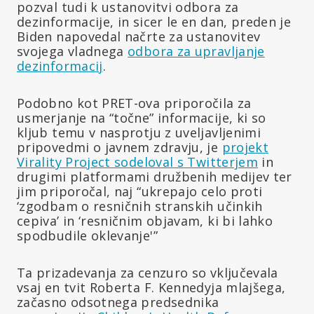
pozval tudi k ustanovitvi odbora za
dezinformacije, in sicer le en dan, preden je
Biden napovedal načrte za ustanovitev
svojega vladnega
odbora za upravljanje
dezinformacij
.
Podobno kot PRET-ova priporočila za
usmerjanje na “točne” informacije, ki so
kljub temu v nasprotju z uveljavljenimi
pripovedmi o javnem zdravju, je
projekt
Virality Project sodeloval s Twitterjem
in
drugimi platformami družbenih medijev ter
jim priporočal, naj “ukrepajo celo proti
‘zgodbam o resničnih stranskih učinkih
cepiva’ in ‘resničnim objavam, ki bi lahko
spodbudile oklevanje'”
Ta prizadevanja za cenzuro so vključevala
vsaj en tvit Roberta F. Kennedyja mlajšega,
začasno odsotnega predsednika