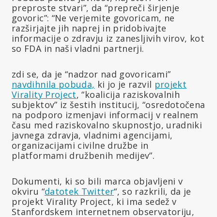
preproste stvari”, da “prepreči širjenje
govoric”: “Ne verjemite govoricam, ne
razširjajte jih naprej in pridobivajte
informacije o zdravju iz zanesljivih virov, kot
so FDA in naši vladni partnerji.
zdi se, da je “nadzor nad govoricami”
navdihnila pobuda,
ki jo je razvil
projekt
Virality Project
, “koalicija raziskovalnih
subjektov” iz šestih institucij, “osredotočena
na podporo izmenjavi informacij v realnem
času med raziskovalno skupnostjo, uradniki
javnega zdravja, vladnimi agencijami,
organizacijami civilne družbe in
platformami družbenih medijev”.
Dokumenti, ki so bili marca objavljeni v
okviru “
datotek Twitter
“, so razkrili, da je
projekt Virality Project, ki ima sedež v
Stanfordskem internetnem observatoriju,