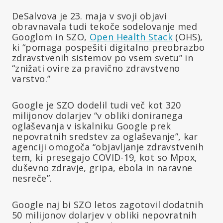
DeSalvova je 23. maja v svoji objavi
obravnavala tudi tekoče sodelovanje med
Googlom in SZO,
Open Health Stack
(OHS),
ki “pomaga pospešiti digitalno preobrazbo
zdravstvenih sistemov po vsem svetu” in
“znižati ovire za pravično zdravstveno
varstvo.”
Google je SZO dodelil tudi več kot 320
milijonov dolarjev “v obliki doniranega
oglaševanja v iskalniku Google prek
nepovratnih sredstev za oglaševanje”, kar
agenciji omogoča “objavljanje zdravstvenih
tem, ki presegajo COVID-19, kot so Mpox,
duševno zdravje, gripa, ebola in naravne
nesreče”.
Google naj bi SZO letos zagotovil dodatnih
50 milijonov dolarjev v obliki nepovratnih