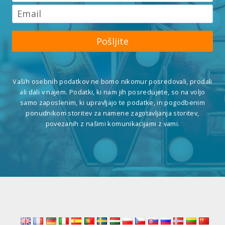
Pošljite
Vaših osebnih podatkov ne bomo nikomur posredovali, prodali
ali dali v najem. Podatki, ki nam jih posredujete, so na voljo
samo zaposlenim, ki upravljajo te podatke, in pogodbenim
ponudnikom storitev za namene zagotavljanja storitev,
povezanih z našimi komunikacijami z vami.