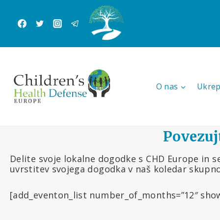
Skip
to
content
O nas
Ukrep
Povezujt
Delite svoje lokalne dogodke s CHD Europe in s
uvrstitev svojega dogodka v naš koledar skupno
[add_eventon_list number_of_months=”12″ show