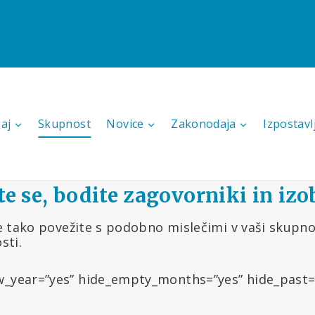
aj
Skupnost
Novice
Zakonodaja
Izpostavl
e se, bodite zagovorniki in izo
e tako povežite s podobno mislečimi v vaši skupno
sti.
_year=”yes” hide_empty_months=”yes” hide_past=”