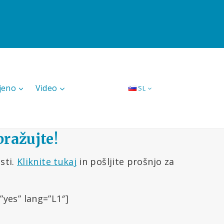
jeno
Video
SL
bražujte!
sti.
Kliknite tukaj
in pošljite prošnjo za
yes” lang=”L1″]