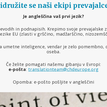
idružite se naši ekipi prevajalc
Je angleščina vaš prvi jezik?
evodih in podnapisih. Krepimo svoje prevajalske 
jezike EU (zlasti v grščino, madžarščino, nizozemšč
 umetne inteligence, vendar je zelo pomembno, da
oseba.
Če želite pomagati našemu gibanju v Evropi:
e-pošta
:
translationteam@chdeurope.org
Opomba: e-pošto pošljite v angleščini