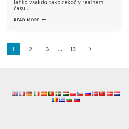
lahko vsakdo tako rekoč v realnem
času…
ALI
READ MORE
JE
SZO
ZGOLJUFALA
“POGODBO
Page
Next
1
2
3
…
13
O
PANDEMIJI”
navigation
Page
IN
JO
VPELJALA
SKOZI
ZADNJA
VRATA?