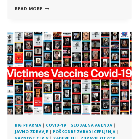
ŠVICARJI
READ MORE
BODO
9.
JUNIJA
2024
GLASOVALI
O
PRAVICI
DO
TELESNE
INTEGRITETE
BIG PHARMA
|
COVID-19
|
GLOBALNA AGENDA
|
JAVNO ZDRAVJE
|
POŠKODBE ZARADI CEPLJENJA
|
VARNOST CEPIV
|
ZADEVE EU
|
ZDRAVJE OTROK