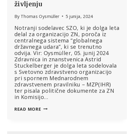
življenju
By
Thomas Oysmüller
5 junija, 2024
Notranji sodelavec SZO, ki je dolga leta
delal za organizacijo ZN, poroča iz
centralnega sistema “globalnega
državnega udara”, ki se trenutno
odvija. Vir: Oysmüller, 05. junij 2024
Zdravnica in znanstvenica Astrid
Stuckelberger je dolga leta sodelovala
s Svetovno zdravstveno organizacijo
pri spornem Mednarodnem
zdravstvenem pravilniku – MZP(IHR)
ter pisala politične dokumente za ZN
in Komisijo…
SVETOVNA
READ MORE
ZDRAVSTVENA
ORGANIZACIJA
O
VOJNI