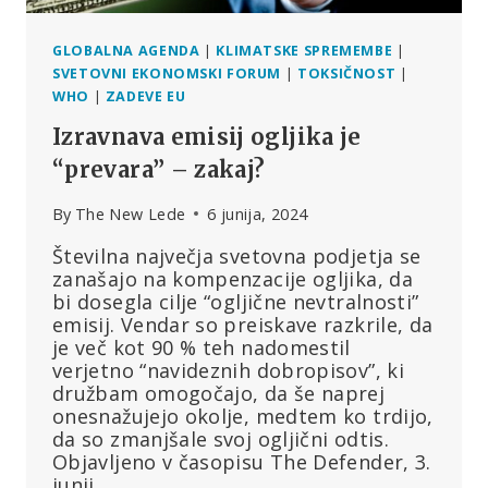
GLOBALNA AGENDA
|
KLIMATSKE SPREMEMBE
|
SVETOVNI EKONOMSKI FORUM
|
TOKSIČNOST
|
WHO
|
ZADEVE EU
Izravnava emisij ogljika je
“prevara” – zakaj?
By
The New Lede
6 junija, 2024
Številna največja svetovna podjetja se
zanašajo na kompenzacije ogljika, da
bi dosegla cilje “ogljične nevtralnosti”
emisij. Vendar so preiskave razkrile, da
je več kot 90 % teh nadomestil
verjetno “navideznih dobropisov”, ki
družbam omogočajo, da še naprej
onesnažujejo okolje, medtem ko trdijo,
da so zmanjšale svoj ogljični odtis.
Objavljeno v časopisu The Defender, 3.
junij…