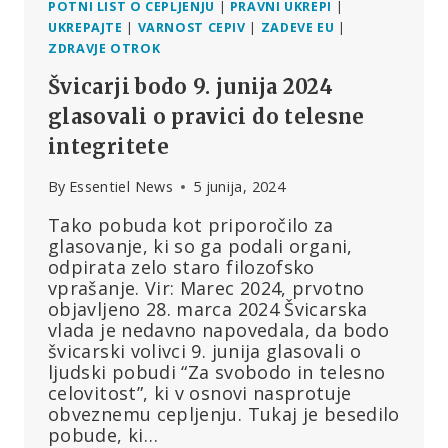
POTNI LIST O CEPLJENJU
|
PRAVNI UKREPI
|
UKREPAJTE
|
VARNOST CEPIV
|
ZADEVE EU
|
ZDRAVJE OTROK
Švicarji bodo 9. junija 2024
glasovali o pravici do telesne
integritete
By
Essentiel News
5 junija, 2024
Tako pobuda kot priporočilo za
glasovanje, ki so ga podali organi,
odpirata zelo staro filozofsko
vprašanje. Vir: Marec 2024, prvotno
objavljeno 28. marca 2024 Švicarska
vlada je nedavno napovedala, da bodo
švicarski volivci 9. junija glasovali o
ljudski pobudi “Za svobodo in telesno
celovitost”, ki v osnovi nasprotuje
obveznemu cepljenju. Tukaj je besedilo
pobude, ki…