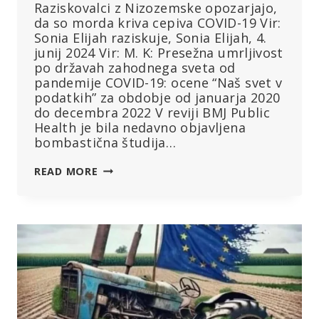
Raziskovalci z Nizozemske opozarjajo,
da so morda kriva cepiva COVID-19 Vir:
Sonia Elijah raziskuje, Sonia Elijah, 4.
junij 2024 Vir: M. K: Presežna umrljivost
po državah zahodnega sveta od
pandemije COVID-19: ocene “Naš svet v
podatkih” za obdobje od januarja 2020
do decembra 2022 V reviji BMJ Public
Health je bila nedavno objavljena
bombastična študija…
ŠOKANTNA
READ MORE
ŠTUDIJA:
3-
JE
MILIJONI
PREKOMERNIH
SMRTI
V
47-
IH