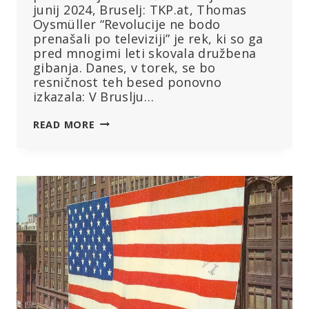
junij 2024, Bruselj: TKP.at, Thomas
Oysmüller “Revolucije ne bodo
prenašali po televiziji” je rek, ki so ga
pred mnogimi leti skovala družbena
gibanja. Danes, v torek, se bo
resničnost teh besed ponovno
izkazala: V Bruslju…
ZGODOVINSKE
READ MORE
DEMONSTRACIJE
V
BRUSLJU