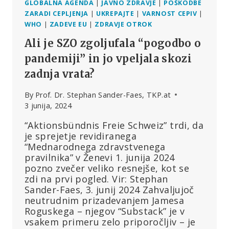
GLOBALNA AGENDA
|
JAVNO ZDRAVJE
|
POŠKODBE
ZARADI CEPLJENJA
|
UKREPAJTE
|
VARNOST CEPIV
|
WHO
|
ZADEVE EU
|
ZDRAVJE OTROK
Ali je SZO zgoljufala “pogodbo o
pandemiji” in jo vpeljala skozi
zadnja vrata?
By
Prof. Dr. Stephan Sander-Faes, TKP.at
3 junija, 2024
“Aktionsbündnis Freie Schweiz” trdi, da
je sprejetje revidiranega
“Mednarodnega zdravstvenega
pravilnika” v Ženevi 1. junija 2024
pozno zvečer veliko resnejše, kot se
zdi na prvi pogled. Vir: Stephan
Sander-Faes, 3. junij 2024 Zahvaljujoč
neutrudnim prizadevanjem Jamesa
Roguskega – njegov “Substack” je v
vsakem primeru zelo priporočljiv – je