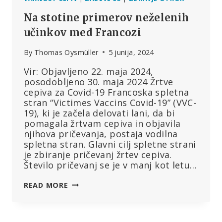
Na stotine primerov neželenih
učinkov med Francozi
By
Thomas Oysmüller
5 junija, 2024
Vir: Objavljeno 22. maja 2024,
posodobljeno 30. maja 2024 Žrtve
cepiva za Covid-19 Francoska spletna
stran “Victimes Vaccins Covid-19” (VVC-
19), ki je začela delovati lani, da bi
pomagala žrtvam cepiva in objavila
njihova pričevanja, postaja vodilna
spletna stran. Glavni cilj spletne strani
je zbiranje pričevanj žrtev cepiva.
Število pričevanj se je v manj kot letu…
NA
READ MORE
STOTINE
PRIMEROV
NEŽELENIH