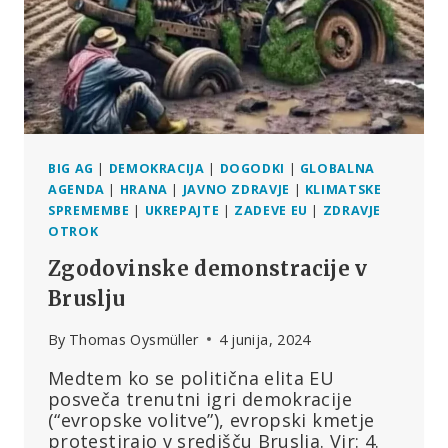
DRŽAVAH
BIG AG
|
DEMOKRACIJA
|
DOGODKI
|
GLOBALNA
AGENDA
|
HRANA
|
JAVNO ZDRAVJE
|
KLIMATSKE
SPREMEMBE
|
UKREPAJTE
|
ZADEVE EU
|
ZDRAVJE
OTROK
Zgodovinske demonstracije v
Bruslju
By
Thomas Oysmüller
4 junija, 2024
Medtem ko se politična elita EU
posveča trenutni igri demokracije
(“evropske volitve”), evropski kmetje
protestirajo v središču Bruslja. Vir: 4.