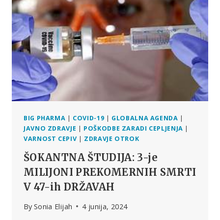
GROŽNJA
JAVNEMU
ZDRAVJU
BIG PHARMA
|
COVID-19
|
GLOBALNA AGENDA
|
JAVNO ZDRAVJE
|
POŠKODBE ZARADI CEPLJENJA
|
VARNOST CEPIV
|
ZDRAVJE OTROK
ŠOKANTNA ŠTUDIJA: 3-je
MILIJONI PREKOMERNIH SMRTI
V 47-ih DRŽAVAH
By
Sonia Elijah
4 junija, 2024