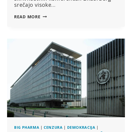
srečajo visoke…
70
READ MORE
LET
BILDERBERGA:
GLOBALISTI
SO
V
MADRIDU
RAZPRAVLJALI
O
UMETNI
INTELIGENCI
IN
SODOBNI
VOJNI
BIG PHARMA
|
CENZURA
|
DEMOKRACIJA
|