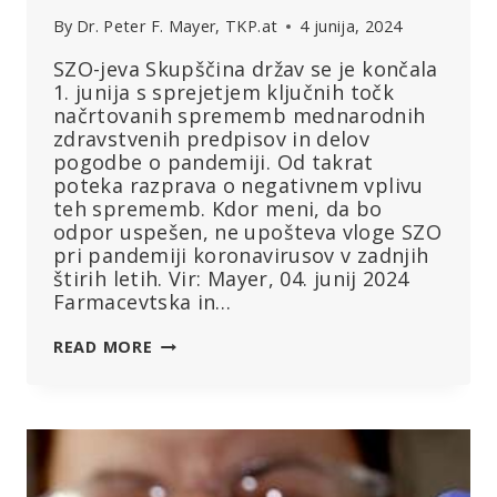
By
Dr. Peter F. Mayer, TKP.at
4 junija, 2024
SZO-jeva Skupščina držav se je končala
1. junija s sprejetjem ključnih točk
načrtovanih sprememb mednarodnih
zdravstvenih predpisov in delov
pogodbe o pandemiji. Od takrat
poteka razprava o negativnem vplivu
teh sprememb. Kdor meni, da bo
odpor uspešen, ne upošteva vloge SZO
pri pandemiji koronavirusov v zadnjih
štirih letih. Vir: Mayer, 04. junij 2024
Farmacevtska in…
POGODBE
READ MORE
SZO:
JASNA
ZMAGA
FARMACEVTSKE
INDUSTRIJE
IN