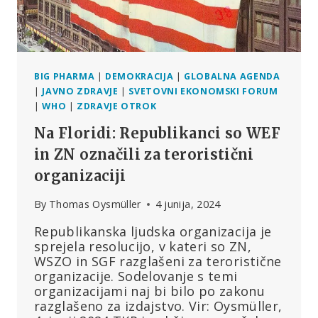
BIG PHARMA
|
DEMOKRACIJA
|
GLOBALNA AGENDA
|
JAVNO ZDRAVJE
|
SVETOVNI EKONOMSKI FORUM
|
WHO
|
ZDRAVJE OTROK
Na Floridi: Republikanci so WEF
in ZN označili za teroristični
organizaciji
By
Thomas Oysmüller
4 junija, 2024
Republikanska ljudska organizacija je
sprejela resolucijo, v kateri so ZN,
WSZO in SGF razglašeni za teroristične
organizacije. Sodelovanje s temi
organizacijami naj bi bilo po zakonu
razglašeno za izdajstvo. Vir: Oysmüller,