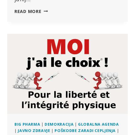
IZRAVNAVA
READ MORE
EMISIJ
OGLJIKA
JE
“PREVARA”
–
ZAKAJ?
BIG PHARMA
|
DEMOKRACIJA
|
GLOBALNA AGENDA
|
JAVNO ZDRAVJE
|
POŠKODBE ZARADI CEPLJENJA
|