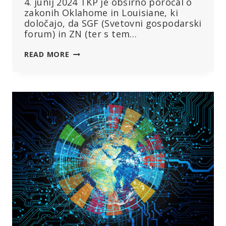
4. junij 2024 TKP je obširno poročal o
zakonih Oklahome in Louisiane, ki
določajo, da SGF (Svetovni gospodarski
forum) in ZN (ter s tem…
NA
READ MORE
FLORIDI:
REPUBLIKANCI
SO
WEF
IN
ZN
OZNAČILI
ZA
TERORISTIČNI
ORGANIZACIJI