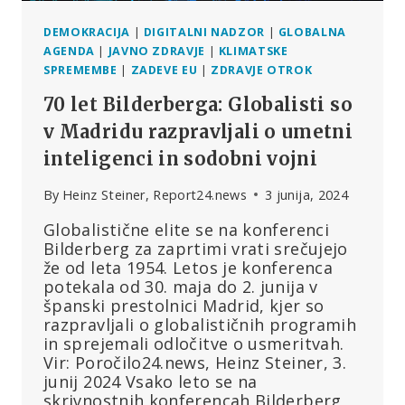
DEMOKRACIJA
|
DIGITALNI NADZOR
|
GLOBALNA
AGENDA
|
JAVNO ZDRAVJE
|
KLIMATSKE
SPREMEMBE
|
ZADEVE EU
|
ZDRAVJE OTROK
70 let Bilderberga: Globalisti so
v Madridu razpravljali o umetni
inteligenci in sodobni vojni
By
Heinz Steiner, Report24.news
3 junija, 2024
Globalistične elite se na konferenci
Bilderberg za zaprtimi vrati srečujejo
že od leta 1954. Letos je konferenca
potekala od 30. maja do 2. junija v
španski prestolnici Madrid, kjer so
razpravljali o globalističnih programih
in sprejemali odločitve o usmeritvah.
Vir: Poročilo24.news, Heinz Steiner, 3.
junij 2024 Vsako leto se na
skrivnostnih konferencah Bilderberg