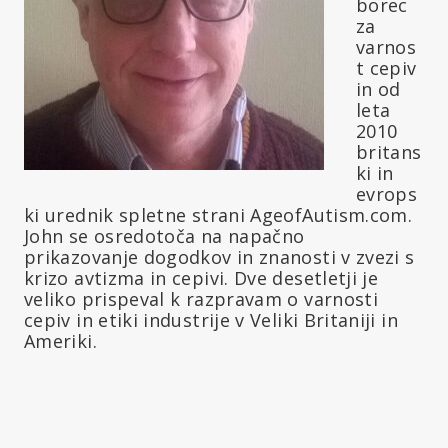
borec
za
varnos
t cepiv
in od
leta
2010
britans
ki in
evrops
ki urednik spletne strani AgeofAutism.com.
John se osredotoča na napačno
prikazovanje dogodkov in znanosti v zvezi s
krizo avtizma in cepivi. Dve desetletji je
veliko prispeval k razpravam o varnosti
cepiv in etiki industrije v Veliki Britaniji in
Ameriki.