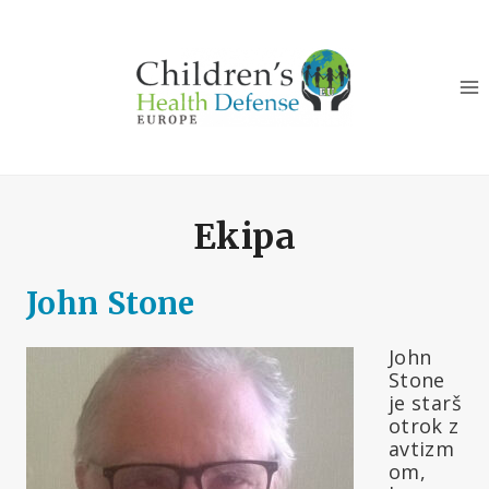
Skip
to
content
Ekipa
John Stone
John
Stone
je starš
otrok z
avtizm
om,