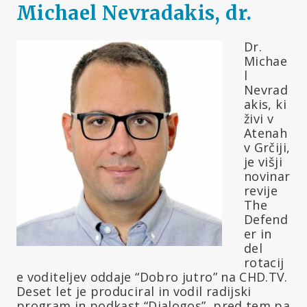
Michael Nevradakis, dr.
Dr.
Michae
l
Nevrad
akis, ki
živi v
Atenah
v Grčiji,
je višji
novinar
revije
The
Defend
er in
del
rotacij
e voditeljev oddaje “Dobro jutro” na CHD.TV.
Deset let je produciral in vodil radijski
program in podkast “Dialogos”, pred tem pa