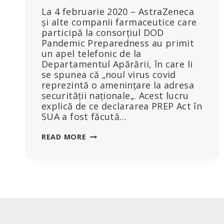
La 4 februarie 2020 – AstraZeneca
și alte companii farmaceutice care
participă la consorțiul DOD
Pandemic Preparedness au primit
un apel telefonic de la
Departamentul Apărării, în care li
se spunea că „noul virus covid
reprezintă o amenințare la adresa
securității naționale„. Acest lucru
explică de ce declararea PREP Act în
SUA a fost făcută…
ÎNREGISTRARE
READ MORE
AUDIO
SCĂPATĂ
DE
LA
ASTRAZENECA:
COVID
A
FOST