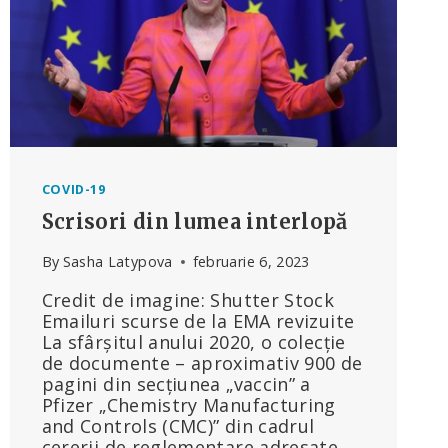
COVID-19
Scrisori din lumea interlopă
By
Sasha Latypova
februarie 6, 2023
Credit de imagine: Shutter Stock
Emailuri scurse de la EMA revizuite
La sfârșitul anului 2020, o colecție
de documente – aproximativ 900 de
pagini din secțiunea „vaccin” a
Pfizer „Chemistry Manufacturing
and Controls (CMC)” din cadrul
cererii de reglementare adresate