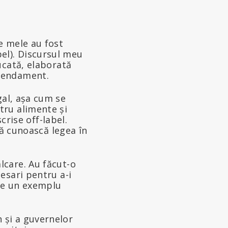
e mele au fost
el). Discursul meu
ucată, elaborată
amendament.
gal, așa cum se
tru alimente și
rise off-label.
 să cunoască legea în
lcare. Au făcut-o
esari pentru a-i
ace un exemplu
 și a guvernelor