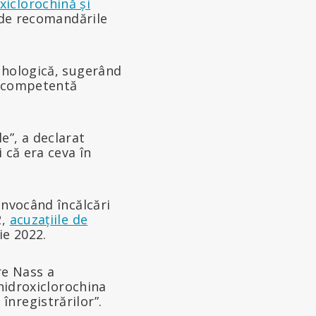
xiclorochină și
e de recomandările
ihologică, sugerând
incompetentă
e”, a declarat
 că era ceva în
invocând încălcări
2,
acuzațiile de
ie 2022.
re Nass a
 hidroxiclorochina
nregistrărilor”.