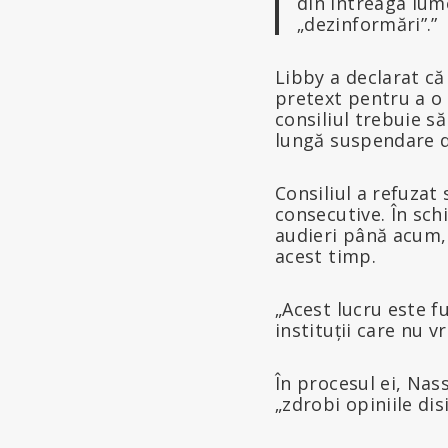
din întreaga lum
„dezinformări”.”
Libby a declarat că
pretext pentru a o 
consiliul trebuie s
lungă suspendare d
Consiliul a refuzat
consecutive. În schi
audieri până acum, 
acest timp.
„Acest lucru este f
instituții care nu v
În procesul ei, Nas
„zdrobi opiniile dis