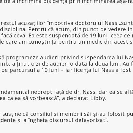
e de a incrimina disidența prin incriminarea așa-n
 restul acuzațiilor împotriva doctorului Nass „sun
disciplina. Pentru că acum, din punct de vedere ins
ă facă ceva. Ea este suspendată de 19 luni, ceea ce
e care am cunoștință pentru un medic din acest st
 să programeze audieri privind suspendarea lui Nas
mb, a ținut o zi de audieri o dată la două luni. Au 
pe parcursul a 10 luni – iar licența lui Nass a fos
undamental nedrept față de dr. Nass, dar ea se afl
rea ca ea să vorbească”, a declarat Libby.
s susține că consiliul și membrii săi și-au folosit 
idente și a îngheța discursul defavorizat”.