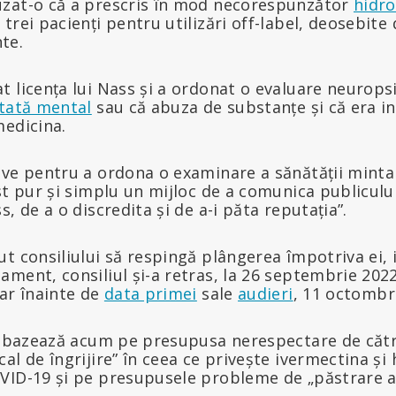
zat-o că a prescris în mod necorespunzător
hidro
trei pacienți pentru utilizări off-label, deosebit
te.
t licența lui Nass și a ordonat o evaluare neurops
tată mental
sau că abuza de substanțe și că era 
medicina.
ve pentru a ordona o examinare a sănătății mintal
st pur și simplu un mijloc de a comunica publicului
, de a o discredita și de a-i păta reputația”.
t consiliului să respingă plângerea împotriva ei, 
ment, consiliul și-a retras, la 26 septembrie 202
ar înainte de
data primei
sale
audieri
, 11 octombr
se bazează acum pe presupusa nerespectare de căt
al de îngrijire” în ceea ce privește ivermectina și
VID-19 și pe presupusele probleme de „păstrare a î