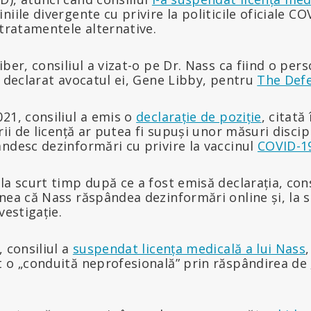
iile divergente cu privire la politicile oficiale CO
 tratamentele alternative.
iber, consiliul a vizat-o pe Dr. Nass ca fiind o per
a declarat avocatul ei, Gene Libby, pentru
The Def
21, consiliul a emis o
declarație de poziție
, citată
rii de licență ar putea fi supuși unor măsuri disci
ndesc dezinformări cu privire la vaccinul
COVID-1
la scurt timp după ce a fost emisă declarația, cons
inea că Nass răspândea dezinformări online și, la 
vestigație.
, consiliul a
suspendat licența medicală a lui Nass
t o „conduită neprofesională” prin răspândirea de