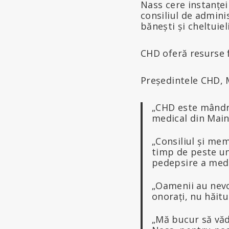
Nass cere instanței
consiliul de admini
bănești și cheltuiel
CHD oferă resurse f
Președintele CHD, 
„CHD este mândru
medical din Maine
„Consiliul și mem
timp de peste un 
pedepsire a medic
„Oamenii au nevoi
onorați, nu hăitu
„Mă bucur să văd 