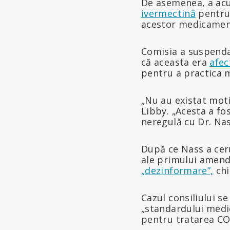
De asemenea, a acu
ivermectină
pentru 
acestor medicamen
Comisia a suspenda
că aceasta era
afec
pentru a practica 
„Nu au existat moti
Libby. „Acesta a fo
neregulă cu Dr. Nass
După ce Nass a ceru
ale primului amenda
„dezinformare”,
chi
Cazul consiliului 
„standardului medic
pentru tratarea CO