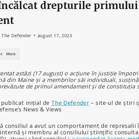
 încălcat drepturile primului
ent
- The Defender
august 17, 2023
More
entat astăzi (17 august) o acțiune în justiție împotr
nă din Maine și a membrilor săi individuali, susținâ
 prevăzute de primul amendament și de constituția s
 publicat inițial de
The Defender
– site-ul de știri ș
Defense’s News & Views
ă consiliul a avut un comportament de represalii 
nternă și membru al consiliului științific consulta
D), atunci când consiliul
i-a suspendat licența med