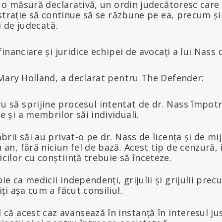
 o măsură declarativă, un ordin judecătoresc care
strație să continue să se răzbune pe ea, precum ș
i de judecată.
inanciare și juridice echipei de avocați a lui Nass 
Mary Holland, a declarat pentru The Defender:
 să sprijine procesul intentat de dr. Nass împotri
 și a membrilor săi individuali.
brii săi au privat-o pe dr. Nass de licența și de mij
an, fără niciun fel de bază. Acest tip de cenzură, 
ilor cu conștiință trebuie să înceteze.
e ca medicii independenți, grijulii și grijulii prec
iți așa cum a făcut consiliul.
că acest caz avansează în instanță în interesul just