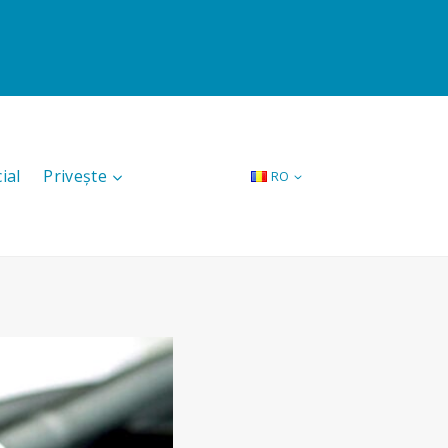
ial
Privește
RO