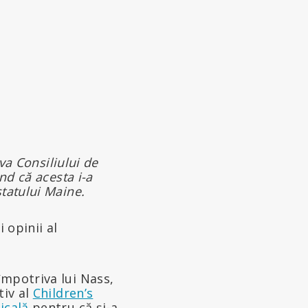
iva Consiliului de
nd că acesta i-a
tatului Maine.
i opinii al
împotriva lui Nass,
tiv al
Children’s
icală
pentru că și-a