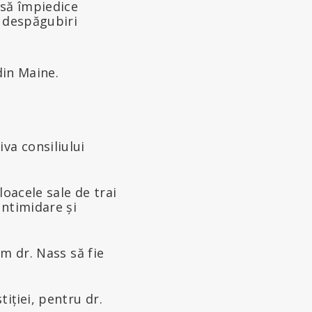
 să împiedice
i despăgubiri
din Maine.
va consiliului
loacele sale de trai
intimidare și
um dr. Nass să fie
iției, pentru dr.