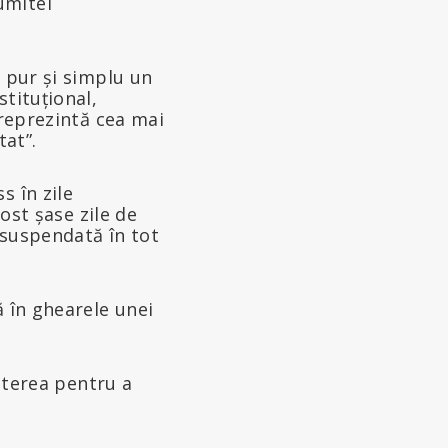
umitei
t pur și simplu un
tituțional,
 reprezintă cea mai
at”.
s în zile
fost șase zile de
t suspendată în tot
ă în ghearele unei
puterea pentru a