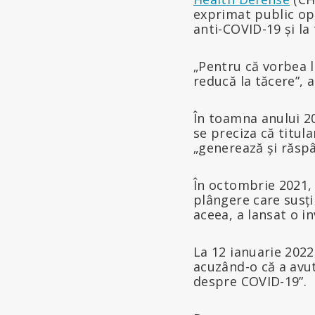
exprimat public opin
anti-COVID-19 și la
„Pentru că vorbea l
reducă la tăcere”, 
În toamna anului 20
se preciza că titula
„generează și răspâ
În octombrie 2021, 
plângere care susț
aceea, a lansat o in
La 12 ianuarie 2022
acuzând-o că a avu
despre COVID-19”.