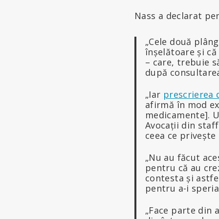
Nass a declarat pe
„Cele două plâng
înșelătoare și c
– care, trebuie s
după consultarea
„Iar
prescrierea 
afirmă în mod ex
medicamente]. Un
Avocații din staf
ceea ce privește
„Nu au făcut ace
pentru că au crez
contesta și astf
pentru a-i speria
„Face parte din 