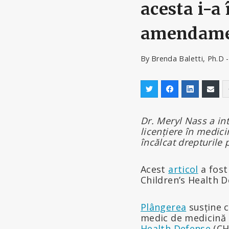
acesta i-a
amendam
By
Brenda Baletti, Ph.D 
Dr. Meryl Nass a int
licențiere în medici
încălcat drepturile
Acest
articol
a fost
Children’s Health 
Plângerea
susține c
medic de medicină i
Health Defense
(CH