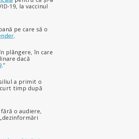
VID-19, la vaccinul
soană pe care să o
ender
.
 în plângere, în care
plinare dacă
9
.”
iliul a primit o
scurt timp după
, fără o audiere,
 „dezinformări