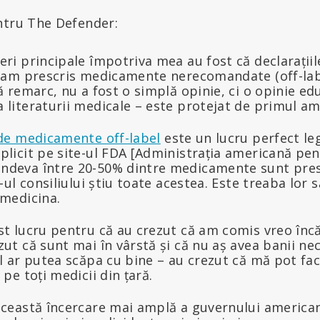
ntru The Defender:
eri principale împotriva mea au fost că declarațiil
ă am prescris medicamente nerecomandate (off-lab
ă remarc, nu a fost o simplă opinie, ci o opinie ed
 literaturii medicale – este protejat de primul 
de medicamente off-label
este un lucru perfect le
plicit pe site-ul FDA [Administrația americană pen
deva între 20-50% dintre medicamente sunt presc
f-ul consiliului știu toate acestea. Este treaba lor
 medicina.
st lucru pentru că au crezut că am comis vreo încă
ut că sunt mai în vârstă și că nu aș avea banii nec
el ar putea scăpa cu bine – au crezut că mă pot f
 pe toți medicii din țară.
această încercare mai amplă a guvernului american