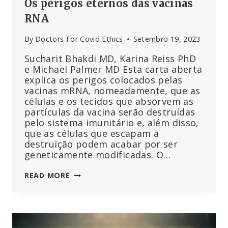
Os perigos eternos das vacinas
RNA
By
Doctors For Covid Ethics
Setembro 19, 2023
Sucharit Bhakdi MD, Karina Reiss PhD
e Michael Palmer MD Esta carta aberta
explica os perigos colocados pelas
vacinas mRNA, nomeadamente, que as
células e os tecidos que absorvem as
partículas da vacina serão destruídas
pelo sistema imunitário e, além disso,
que as células que escapam à
destruição podem acabar por ser
geneticamente modificadas. O…
OS
READ MORE
PERIGOS
ETERNOS
DAS
VACINAS
RNA