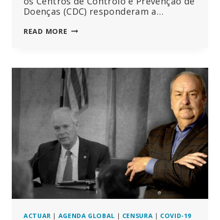
os Centros de Controlo e Prevenção de
Doenças (CDC) responderam a…
ARROGÂNCIA
READ MORE
“ESPANTOSA”:
ESPECIALISTAS
CRITICAM
O
CDC
POR
TER
APAGADO
TODAS
AS
148
PÁGINAS
DE
INFORMAÇÃO
SOBRE
MIOCARDITE
APÓS
INJECÇÕES
ACTUAR
|
AGENDA GLOBAL
|
CENSURA
|
COVID-19