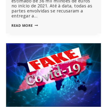
estimado de 36 mil milhões de euros
no início de 2021. Até à data, todas as
partes envolvidas se recusaram a
entregar a…
O
READ MORE
TRIBUNAL
DOS
EUA
EXIGE
TAMBÉM
A
DIVULGAÇÃO
DE
MENSAGENS
DE
TEXTO
SECRETAS
ENTRE
A
UE-
LEYEN