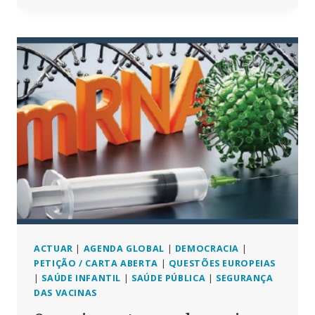
SUÉCIA
GANHOU,
PORQUE
É
QUE
AS
TAXAS
DE
NATALIDADE
SUECAS
ESTÃO
A
CAIR
A
PIQUE?
ACTUAR
|
AGENDA GLOBAL
|
DEMOCRACIA
|
PETIÇÃO / CARTA ABERTA
|
QUESTÕES EUROPEIAS
|
SAÚDE INFANTIL
|
SAÚDE PÚBLICA
|
SEGURANÇA
DAS VACINAS