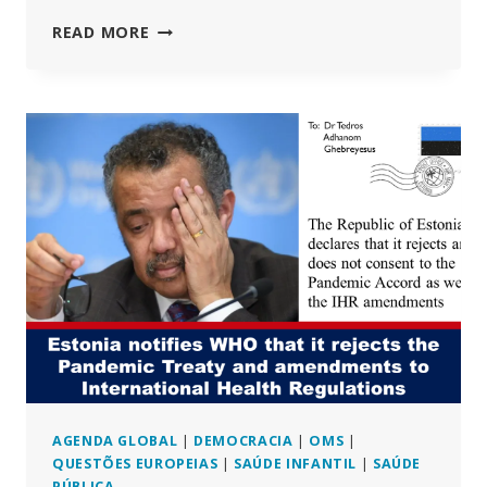
OITO
READ MORE
PONTOS
QUE
SUSCITAM
GRANDE
PREOCUPAÇÃO
RELATIVAMENTE
À
PROPOSTA
DE
ALTERAÇÃO
DO
TRATADO
DA
OMS
E
DO
REGULAMENTO
SANITÁRIO
AGENDA GLOBAL
|
DEMOCRACIA
|
OMS
|
INTERNACIONAL
QUESTÕES EUROPEIAS
|
SAÚDE INFANTIL
|
SAÚDE
(RSI)
PÚBLICA