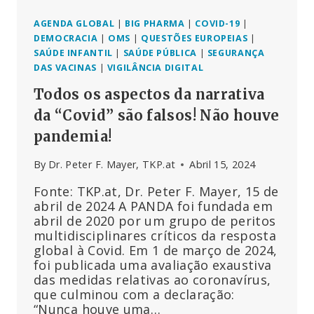
E
BOURLA
AGENDA GLOBAL
|
BIG PHARMA
|
COVID-19
|
DA
DEMOCRACIA
|
OMS
|
QUESTÕES EUROPEIAS
|
PFIZER
SAÚDE INFANTIL
|
SAÚDE PÚBLICA
|
SEGURANÇA
DAS VACINAS
|
VIGILÂNCIA DIGITAL
Todos os aspectos da narrativa
da “Covid” são falsos! Não houve
pandemia!
By
Dr. Peter F. Mayer, TKP.at
Abril 15, 2024
Fonte: TKP.at, Dr. Peter F. Mayer, 15 de
abril de 2024 A PANDA foi fundada em
abril de 2020 por um grupo de peritos
multidisciplinares críticos da resposta
global à Covid. Em 1 de março de 2024,
foi publicada uma avaliação exaustiva
das medidas relativas ao coronavírus,
que culminou com a declaração:
“Nunca houve uma…