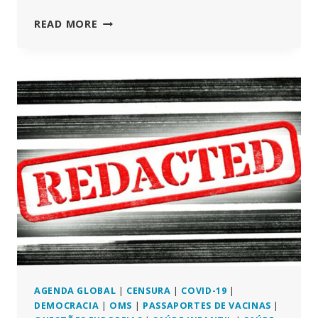
TODOS
READ MORE
OS
ASPECTOS
DA
NARRATIVA
DA
“COVID”
SÃO
FALSOS!
NÃO
HOUVE
PANDEMIA!
AGENDA GLOBAL
|
CENSURA
|
COVID-19
|
DEMOCRACIA
|
OMS
|
PASSAPORTES DE VACINAS
|