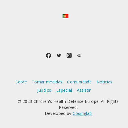
DESPESAS
ENORMES
E
PARA
A
RÁPIDA
DISPONIBILIZAÇÃO
DE
VACINAS
MRNA
CONTRA
INFECÇÕES,
MAS
TALVEZ
Sobre
Tomar medidas
Comunidade
Noticias
PARA
Jurídico
Especial
Assistir
TODAS
AS
© 2023 Children's Health Defense Europe. All Rights
OUTRAS
Reserved.
DOENÇAS
Developed by
Codinglab