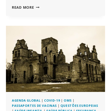
A
READ MORE
ESTÓNIA
NOTIFICA
A
OMS
DE
QUE
REJEITA
O
TRATADO
PANDÉMICO
E
AS
ALTERAÇÕES
AO
REGULAMENTO
SANITÁRIO
INTERNACIONAL
AGENDA GLOBAL
|
COVID-19
|
OMS
|
PASSAPORTES DE VACINAS
|
QUESTÕES EUROPEIAS
|
SAÚDE INFANTIL
|
SAÚDE PÚBLICA
|
SEGURANÇA