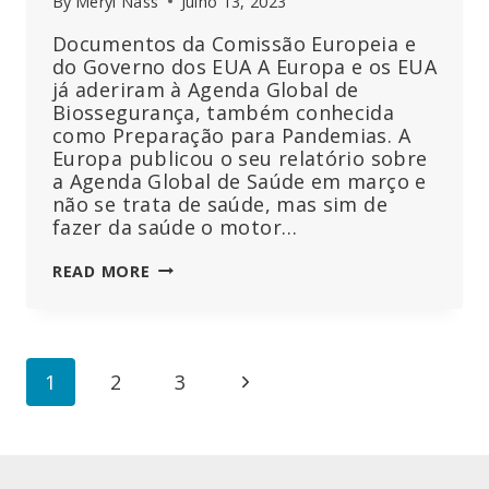
By
Meryl Nass
Julho 13, 2023
Documentos da Comissão Europeia e
do Governo dos EUA A Europa e os EUA
já aderiram à Agenda Global de
Biossegurança, também conhecida
como Preparação para Pandemias. A
Europa publicou o seu relatório sobre
a Agenda Global de Saúde em março e
não se trata de saúde, mas sim de
fazer da saúde o motor…
A
READ MORE
SAÚDE
ESTÁ
A
SER
Page
Next
1
2
3
REORIENTADA
À
navigation
Page
PREPARAÇÃO
PARA
PANDEMIAS,